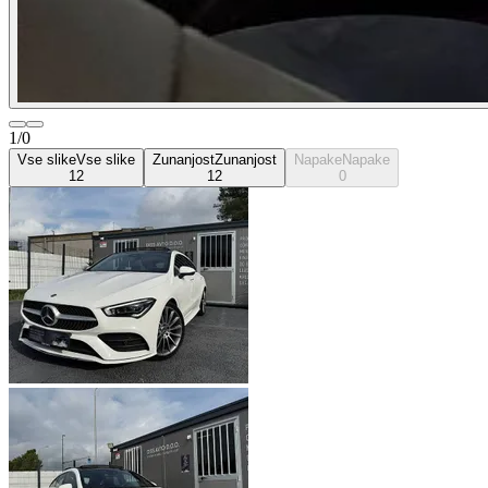
1/0
Vse slike
Vse slike
Zunanjost
Zunanjost
Napake
Napake
12
12
0