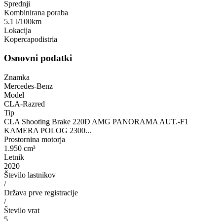
Sprednji
Kombinirana poraba
5.1 l/100km
Lokacija
Kopercapodistria
Osnovni podatki
Znamka
Mercedes-Benz
Model
CLA-Razred
Tip
CLA Shooting Brake 220D AMG PANORAMA AUT.-F1
KAMERA POLOG 2300...
Prostornina motorja
1.950 cm³
Letnik
2020
Število lastnikov
/
Država prve registracije
/
Število vrat
5