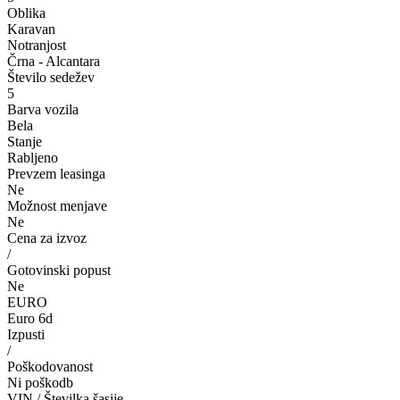
Oblika
Karavan
Notranjost
Črna - Alcantara
Število sedežev
5
Barva vozila
Bela
Stanje
Rabljeno
Prevzem leasinga
Ne
Možnost menjave
Ne
Cena za izvoz
/
Gotovinski popust
Ne
EURO
Euro 6d
Izpusti
/
Poškodovanost
Ni poškodb
VIN / Številka šasije