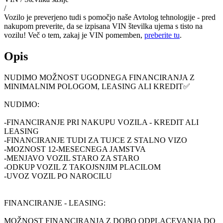
/
Vozilo je preverjeno tudi s pomočjo naše Avtolog tehnologije - pred
nakupom preverite, da se izpisana VIN številka ujema s tisto na
vozilu! Več o tem, zakaj je VIN pomemben,
preberite tu
.
Opis
NUDIMO MOŽNOST UGODNEGA FINANCIRANJA Z
MINIMALNIM POLOGOM, LEASING ALI KREDIT✅
NUDIMO:
-FINANCIRANJE PRI NAKUPU VOZILA - KREDIT ALI
LEASING
-FINANCIRANJE TUDI ZA TUJCE Z STALNO VIZO
-MOZNOST 12-MESECNEGA JAMSTVA
-MENJAVO VOZIL STARO ZA STARO
-ODKUP VOZIL Z TAKOJSNJIM PLACILOM
-UVOZ VOZIL PO NAROCILU
FINANCIRANJE - LEASING:
MOŽNOST FINANCIRANJA Z DOBO ODPLACEVANJA DO