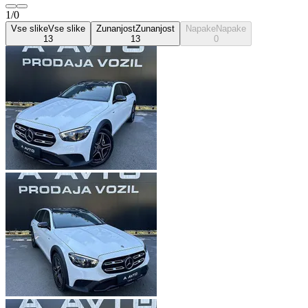
1/0
Vse slike
Vse slike
Zunanjost
Zunanjost
Napake
Napake
13
13
0