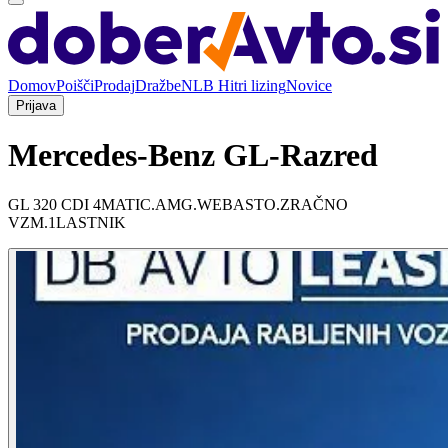
Domov
Poišči
Prodaj
Dražbe
NLB Hitri lizing
Novice
Prijava
Mercedes-Benz GL-Razred
GL 320 CDI 4MATIC.AMG.WEBASTO.ZRAČNO
VZM.1LASTNIK