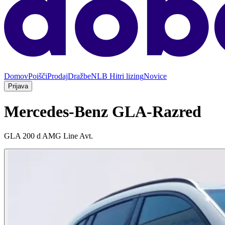
Domov
Poišči
Prodaj
Dražbe
NLB Hitri lizing
Novice
Prijava
Mercedes-Benz GLA-Razred
GLA 200 d AMG Line Avt.