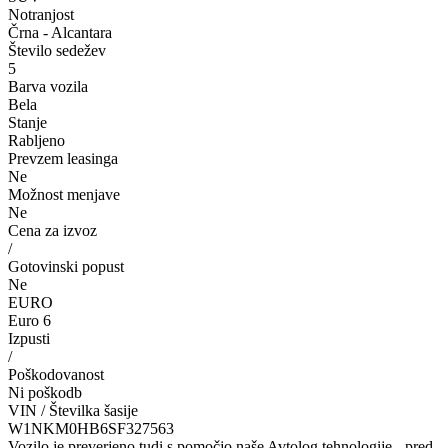
Notranjost
Črna - Alcantara
Število sedežev
5
Barva vozila
Bela
Stanje
Rabljeno
Prevzem leasinga
Ne
Možnost menjave
Ne
Cena za izvoz
/
Gotovinski popust
Ne
EURO
Euro 6
Izpusti
/
Poškodovanost
Ni poškodb
VIN / Številka šasije
W1NKM0HB6SF327563
Vozilo je preverjeno tudi s pomočjo naše Avtolog tehnologije - pred