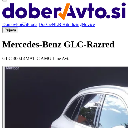
Domov
Poišči
Prodaj
Dražbe
NLB Hitri lizing
Novice
Prijava
Mercedes-Benz GLC-Razred
GLC 300d 4MATIC AMG Line Avt.