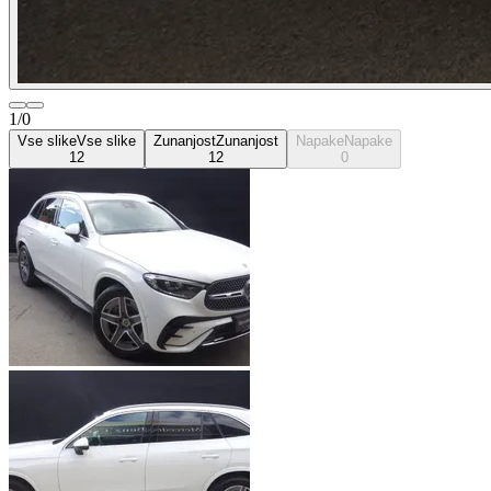
1/0
Vse slike
Vse slike
Zunanjost
Zunanjost
Napake
Napake
12
12
0