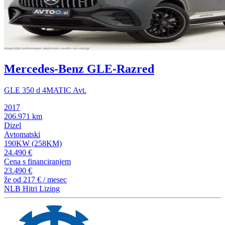
Mercedes-Benz GLE-Razred
GLE 350 d 4MATIC Avt.
2017
206.971 km
Dizel
Avtomatski
190KW (258KM)
24.490 €
Cena s financiranjem
23.490 €
že od
217 €
/ mesec
NLB Hitri Lizing