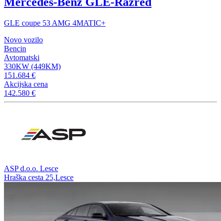
Mercedes-Benz GLE-Razred
GLE coupe 53 AMG 4MATIC+
Novo vozilo
Bencin
Avtomatski
330KW (449KM)
151.684 €
Akcijska cena
142.580 €
ASP d.o.o. Lesce
Hraška cesta 25,Lesce