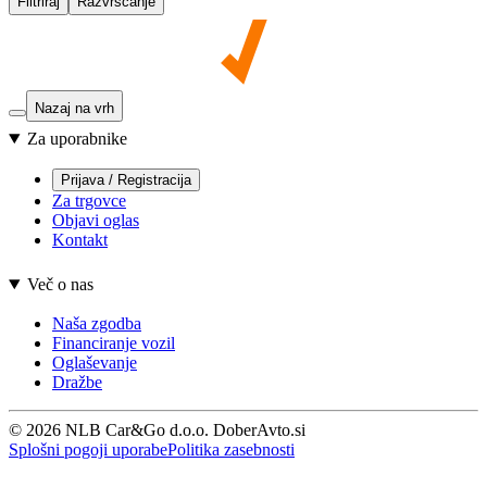
Filtriraj
Razvrščanje
Nazaj na vrh
Za uporabnike
Prijava / Registracija
Za trgovce
Objavi oglas
Kontakt
Več o nas
Naša zgodba
Financiranje vozil
Oglaševanje
Dražbe
© 2026 NLB Car&Go d.o.o. DoberAvto.si
Splošni pogoji uporabe
Politika zasebnosti