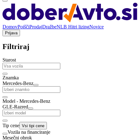
Domov
Poišči
Prodaj
Dražbe
NLB Hitri lizing
Novice
Prijava
Filtriraj
Starost
Znamka
Mercedes-Benz
Model - Mercedes-Benz
GLE-Razred
Tip cene
Vsi tipi cene
Vozila na financiranje
Mesečni obrok