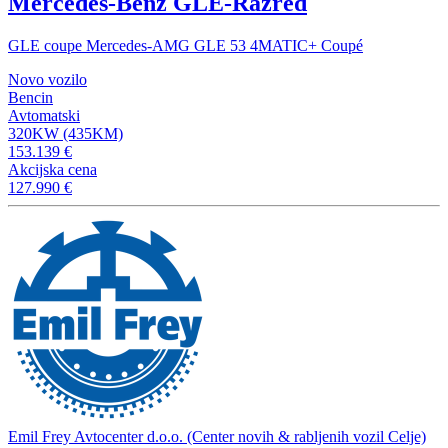
Mercedes-Benz GLE-Razred
GLE coupe Mercedes-AMG GLE 53 4MATIC+ Coupé
Novo vozilo
Bencin
Avtomatski
320KW (435KM)
153.139 €
Akcijska cena
127.990 €
Emil Frey Avtocenter d.o.o. (Center novih & rabljenih vozil Celje)