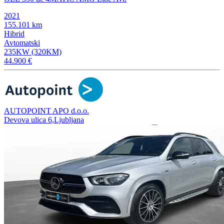
2021
155.101 km
Hibrid
Avtomatski
235KW (320KM)
44.900 €
AUTOPOINT APO d.o.o.
Devova ulica 6,Ljubljana