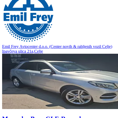
Emil Frey Avtocenter d.o.o. (Center novih & rabljenih vozil Celje)
Ipavčeva ulica 21a,Celje