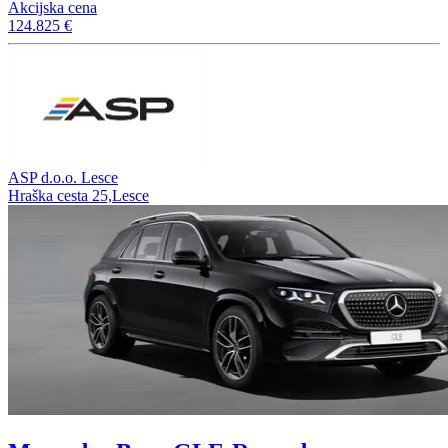
Akcijska cena
124.825 €
ASP d.o.o. Lesce
Hraška cesta 25,Lesce