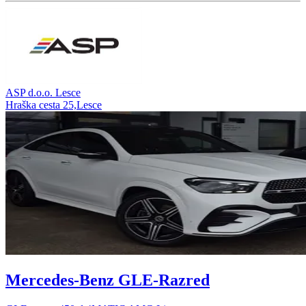
ASP d.o.o. Lesce
Hraška cesta 25,Lesce
Mercedes-Benz GLE-Razred