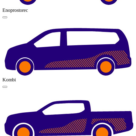
Enoprostorec
Kombi