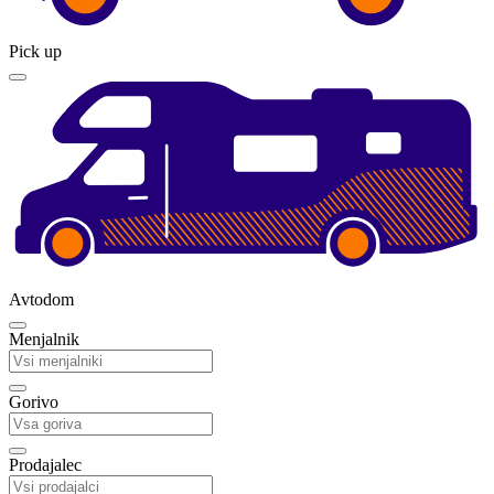
Pick up
Avtodom
Menjalnik
Gorivo
Prodajalec