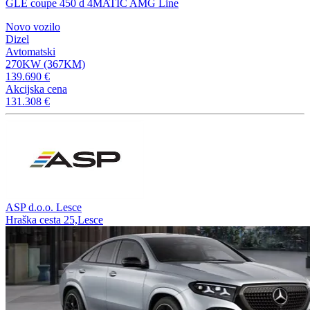
GLE coupe 450 d 4MATIC AMG Line
Novo vozilo
Dizel
Avtomatski
270KW (367KM)
139.690 €
Akcijska cena
131.308 €
ASP d.o.o. Lesce
Hraška cesta 25,Lesce