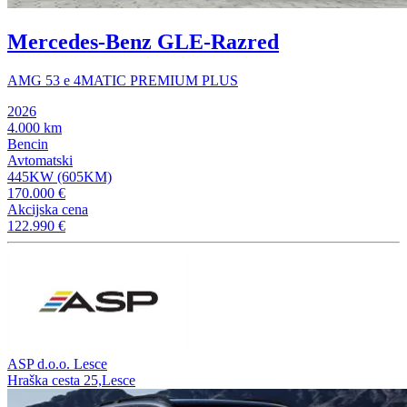
Mercedes-Benz GLE-Razred
AMG 53 e 4MATIC PREMIUM PLUS
2026
4.000 km
Bencin
Avtomatski
445KW (605KM)
170.000 €
Akcijska cena
122.990 €
ASP d.o.o. Lesce
Hraška cesta 25,Lesce