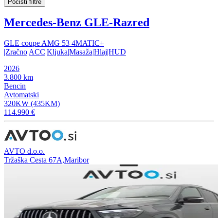
Počisti filtre
Mercedes-Benz GLE-Razred
GLE coupe AMG 53 4MATIC+
|Zračno|ACC|Kljuka|Masaža|Hlaj|HUD
2026
3.800 km
Bencin
Avtomatski
320KW (435KM)
114.990 €
AVTO d.o.o.
Tržaška Cesta 67A,Maribor