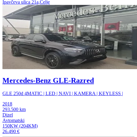
Ipavčeva ulica 21a,Celje
Mercedes-Benz GLE-Razred
GLE 250d 4MATIC | LED | NAVI | KAMERA | KEYLESS |
2018
293.500 km
Dizel
Avtomatski
150KW (204KM)
26.490 €