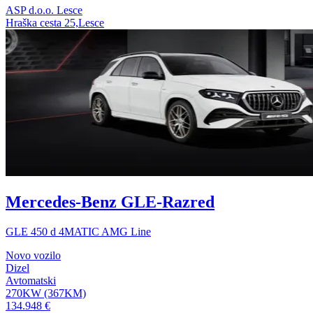
ASP d.o.o. Lesce
Hraška cesta 25,Lesce
Mercedes-Benz GLE-Razred
GLE 450 d 4MATIC AMG Line
Novo vozilo
Dizel
Avtomatski
270KW (367KM)
134.948 €