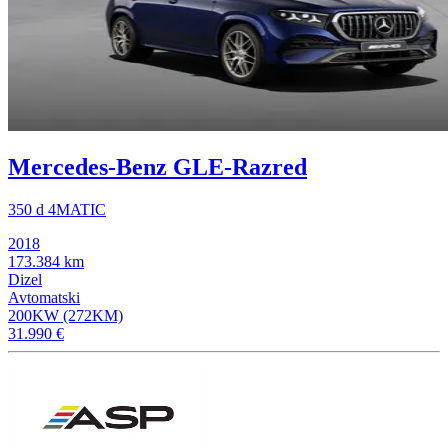
Mercedes-Benz GLE-Razred
350 d 4MATIC
2018
173.384 km
Dizel
Avtomatski
200KW (272KM)
31.990 €