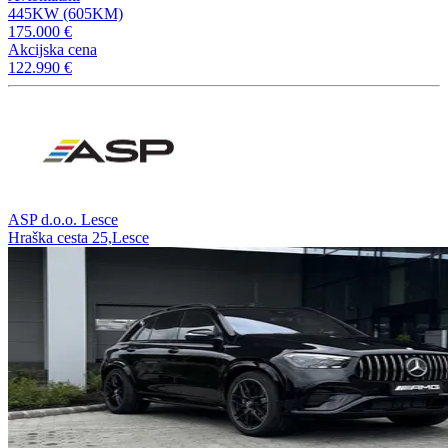
445KW (605KM)
175.000 €
Akcijska cena
122.990 €
ASP d.o.o. Lesce
Hraška cesta 25,Lesce