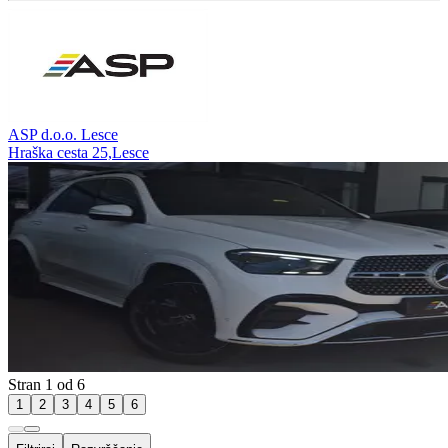
ASP d.o.o. Lesce
Hraška cesta 25,Lesce
Stran 1 od 6
1
2
3
4
5
6