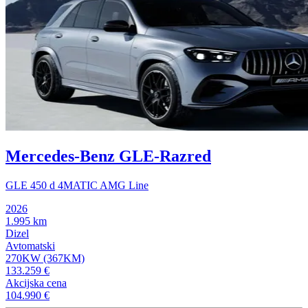
Mercedes-Benz GLE-Razred
GLE 450 d 4MATIC AMG Line
2026
1.995 km
Dizel
Avtomatski
270KW (367KM)
133.259 €
Akcijska cena
104.990 €