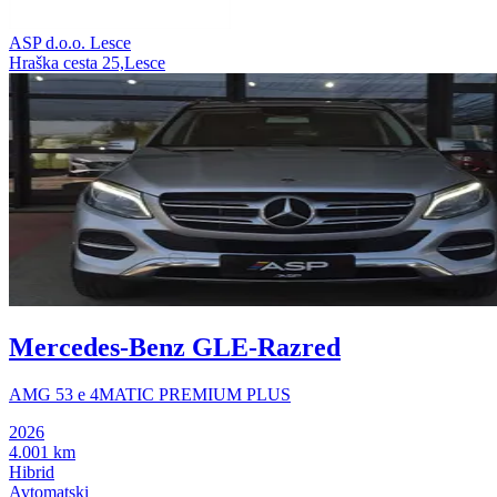
ASP d.o.o. Lesce
Hraška cesta 25,Lesce
Mercedes-Benz GLE-Razred
AMG 53 e 4MATIC PREMIUM PLUS
2026
4.001 km
Hibrid
Avtomatski