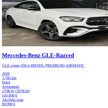
Mercedes-Benz GLE-Razred
GLE coupe 450 d 4MATIC PREMIUM+AIRMATIC
2026
3.760 km
Dizel
Avtomatski
270KW (367KM)
143.606 €
Akcijska cena
99.990 €