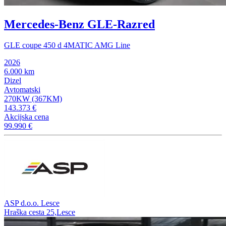
Mercedes-Benz GLE-Razred
GLE coupe 450 d 4MATIC AMG Line
2026
6.000 km
Dizel
Avtomatski
270KW (367KM)
143.373 €
Akcijska cena
99.990 €
ASP d.o.o. Lesce
Hraška cesta 25,Lesce