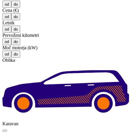
od
do
Cena (€)
od
do
Letnik
od
do
Prevoženi kilometri
od
do
Moč motorja (kW)
od
do
Oblika
Karavan