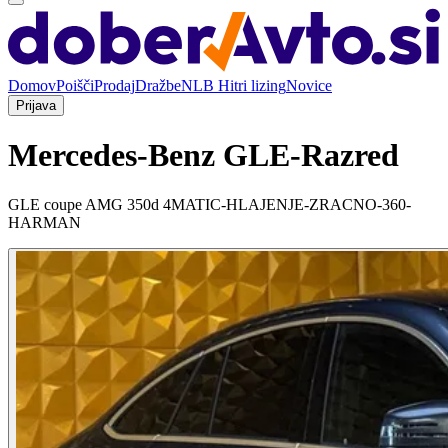
Domov
Poišči
Prodaj
Dražbe
NLB Hitri lizing
Novice
Prijava
Mercedes-Benz GLE-Razred
GLE coupe AMG 350d 4MATIC-HLAJENJE-ZRACNO-360-
HARMAN