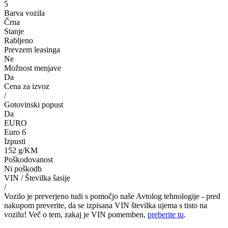
5
Barva vozila
Črna
Stanje
Rabljeno
Prevzem leasinga
Ne
Možnost menjave
Da
Cena za izvoz
/
Gotovinski popust
Da
EURO
Euro 6
Izpusti
152 g/KM
Poškodovanost
Ni poškodb
VIN / Številka šasije
/
Vozilo je preverjeno tudi s pomočjo naše Avtolog tehnologije - pred
nakupom preverite, da se izpisana VIN številka ujema s tisto na
vozilu! Več o tem, zakaj je VIN pomemben,
preberite tu
.