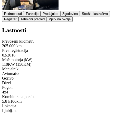
Podrobnosti
Funkcije
Prodajalec
Zgodovina
Stroški lastništva
Register
Tehnični pregled
Vpliv na okolje
Lastnosti
Prevoženi kilometri
205.000 km
Prva registracija
02/2016
Moč motorja (kW)
110KW (150KM)
Menjalnik
Avtomatski
Gorivo
Dizel
Pogon
4x4
Kombinirana poraba
5.8 l/100km
Lokacija
Ljubljana