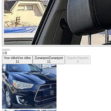
1/0
Vse slike
Vse slike
Zunanjost
Zunanjost
Napake
Napake
11
11
0