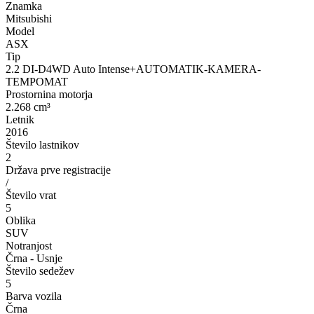
Znamka
Mitsubishi
Model
ASX
Tip
2.2 DI-D4WD Auto Intense+AUTOMATIK-KAMERA-
TEMPOMAT
Prostornina motorja
2.268 cm³
Letnik
2016
Število lastnikov
2
Država prve registracije
/
Število vrat
5
Oblika
SUV
Notranjost
Črna - Usnje
Število sedežev
5
Barva vozila
Črna