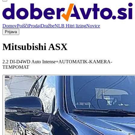
Domov
Poišči
Prodaj
Dražbe
NLB Hitri lizing
Novice
Prijava
Mitsubishi ASX
2.2 DI-D4WD Auto Intense+AUTOMATIK-KAMERA-
TEMPOMAT