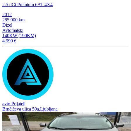
2.5 dCi Premium 6AT 4X4
2012
285.000 km
Dizel
Avtomatski
140KW (190KM)
4.990 €
avto Prijatelj
Brnčičeva ulica 50a,Ljubljana