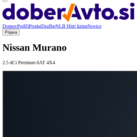
Domov
Poišči
Prodaj
Dražbe
NLB Hitri lizing
Novice
Prijava
Nissan Murano
2.5 dCi Premium 6AT 4X4