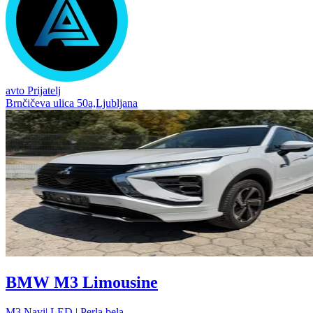
avto Prijatelj
Brnčičeva ulica 50a,Ljubljana
BMW M3 Limousine
M3 Navi| LED | Perla bela