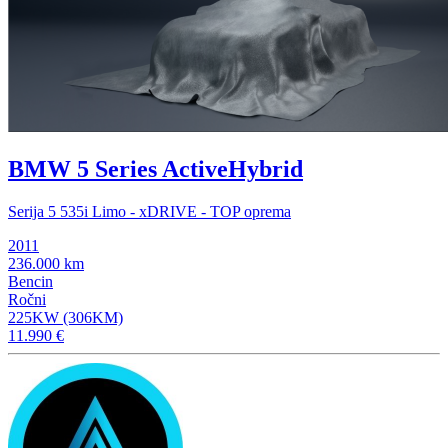
BMW 5 Series ActiveHybrid
Serija 5 535i Limo - xDRIVE - TOP oprema
2011
236.000 km
Bencin
Ročni
225KW (306KM)
11.990 €