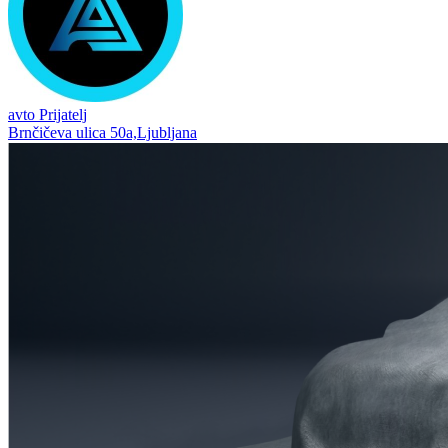
avto Prijatelj
Brnčičeva ulica 50a,Ljubljana