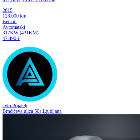
2015
128.000 km
Bencin
Avtomatski
317KW (431KM)
47.490 €
avto Prijatelj
Brnčičeva ulica 50a,Ljubljana