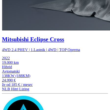
Mitsubishi Eclipse Cross
4WD 2.4 PHEV | 1.Lastnik | 4WD | TOP Oprema
2022
19.000 km
Hibrid
Avtomatski
138KW (188KM)
24.990 €
že od
185 €
/ mesec
NLB Hitri Lizing