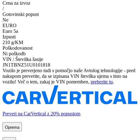
Cena za izvoz
/
Gotovinski popust
Ne
EURO
Euro 5a
Izpusti
210 g/KM
Poškodovanost
Ni poškodb
VIN / Številka šasije
JN1TBNZ51U0101818
Vozilo je preverjeno tudi s pomočjo naše Avtolog tehnologije - pred
nakupom preverite, da se izpisana VIN številka ujema s tisto na
vozilu! Več o tem, zakaj je VIN pomemben,
preberite tu
.
Preveri na CarVertical z 20% popustom
Oprema