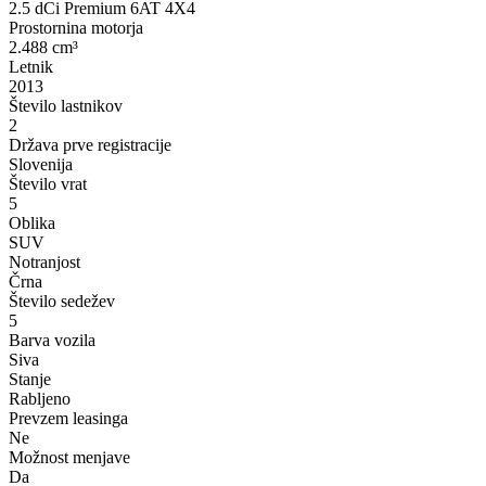
2.5 dCi Premium 6AT 4X4
Prostornina motorja
2.488 cm³
Letnik
2013
Število lastnikov
2
Država prve registracije
Slovenija
Število vrat
5
Oblika
SUV
Notranjost
Črna
Število sedežev
5
Barva vozila
Siva
Stanje
Rabljeno
Prevzem leasinga
Ne
Možnost menjave
Da