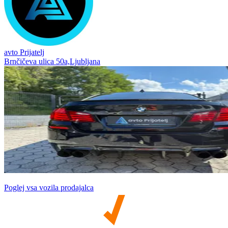
avto Prijatelj
Brnčičeva ulica 50a,Ljubljana
Poglej vsa vozila prodajalca