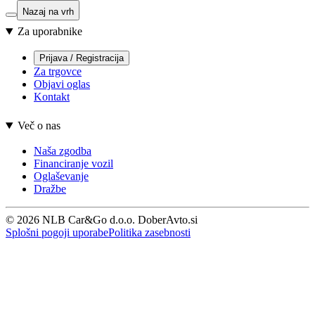
Nazaj na vrh
Za uporabnike
Prijava / Registracija
Za trgovce
Objavi oglas
Kontakt
Več o nas
Naša zgodba
Financiranje vozil
Oglaševanje
Dražbe
© 2026 NLB Car&Go d.o.o. DoberAvto.si
Splošni pogoji uporabe
Politika zasebnosti