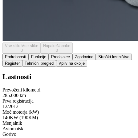
Vse slike
Vse slike
Napake
Napake
0
0
Podrobnosti
Funkcije
Prodajalec
Zgodovina
Stroški lastništva
Register
Tehnični pregled
Vpliv na okolje
Lastnosti
Prevoženi kilometri
285.000 km
Prva registracija
12/2012
Moč motorja (kW)
140KW (190KM)
Menjalnik
Avtomatski
Gorivo