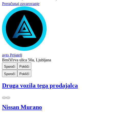
Preračunaj zavarovanje
avto Prijatelj
Brnčičeva ulica 50a, Ljubljana
Sporoči
Pokliči
Sporoči
Pokliči
Druga vozila tega prodajalca
Nissan Murano