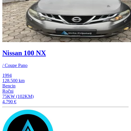
Nissan 100 NX
/ Coupe Pano
1994
128.500 km
Bencin
Ročni
75KW (102KM)
4.790 €