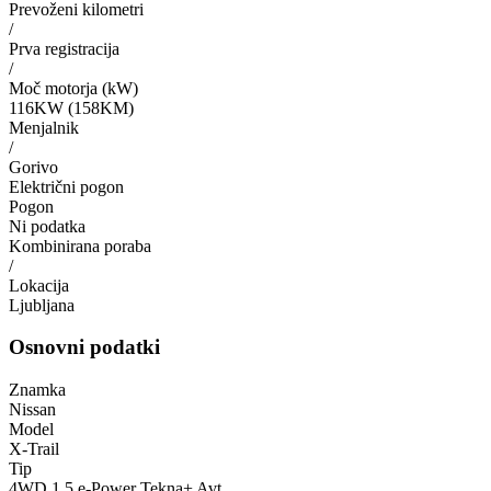
Prevoženi kilometri
/
Prva registracija
/
Moč motorja (kW)
116KW (158KM)
Menjalnik
/
Gorivo
Električni pogon
Pogon
Ni podatka
Kombinirana poraba
/
Lokacija
Ljubljana
Osnovni podatki
Znamka
Nissan
Model
X-Trail
Tip
4WD 1.5 e-Power Tekna+ Avt.