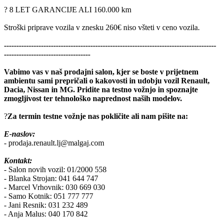
?️ 8 LET GARANCIJE ALI 160.000 km
Stroški priprave vozila v znesku 260€ niso všteti v ceno vozila.
--------------------------------------------------------------------------------------
-----------------------------------
Vabimo vas v naš prodajni salon, kjer se boste v prijetnem
ambientu sami prepričali o kakovosti in udobju vozil Renault,
Dacia, Nissan in MG. Pridite na testno vožnjo in spoznajte
zmogljivost ter tehnološko naprednost naših modelov.
?
Za termin testne vožnje nas pokličite ali nam pišite na:
E-naslov:
- prodaja.renault.lj@malgaj.com
Kontakt:
- Salon novih vozil: 01/2000 558
- Blanka Strojan: 041 644 747
- Marcel Vrhovnik: 030 669 030
- Samo Kotnik: 051 777 777
- Jani Resnik: 031 232 489
- Anja Malus: 040 170 842