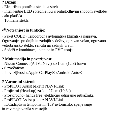
? Dizajn:
- Električno pomična steklena streha
- Inteligentne LED sprednje luči s prilagodljivim snopom svetlobe
- alu platišča
- Tonirana stekla
⛅Notranjost in funkcije:
- Paket COLD (Tripodročna avtomatska klimatska naprava,
Ogrevanje sprednjih in zadnjih sedežev, ogrevan volan, ogrevano
vetrobransko steklo, senčila na zadnjih vratih
- Sedeži v kombinaciji tkanine in PVC usnja
? Multimedija in povezljivost:
- Nissan Connect (A-IVI Navi) z 31 cm (12,3) barvn
- 6 zvočnikov
- Povezljivost z Apple CarPlay® /Android Auto®
? Varnostni sistemi:
- ProPILOT Assist paket z NAVI-Link
- Projicirni (Head-up) zaslon 27 cm (10,8")
- Prostoročno (hands free) električno odpiranje prtljažnika
- ProPILOT Assist paket z NAVI-Link
- ICCadaptivni tempomat in TJP-avtomatsko speljevanje
in zaviranje vozila v zastojih