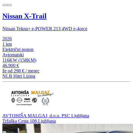
Nissan X-Trail
Nissan Tekna+ e-POWER 213 4WD e-4orce
2026
1 km
Električni pogon
Avtomatski
116KW (158KM)
46.900 €
že od
298 €
/ mesec
NLB Hitri Lizing
AVTOHIŠA MALGAJ, d.o.o. PSC Ljubljana
Tržaška Cesta 108,Ljubljana