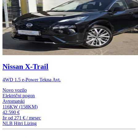
Nissan X-Trail
4WD 1.5 e-Power Tekna Avt.
Novo vozilo
Električni pogon
Avtomatski
116KW (158KM)
42.590 €
že od
271 €
/ mesec
NLB Hitri Lizing