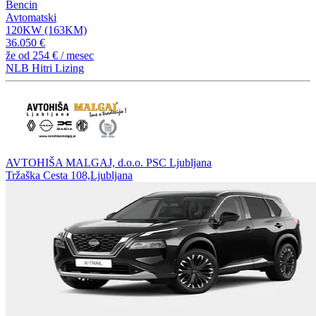
Bencin
Avtomatski
120KW (163KM)
36.050 €
že od
254 €
/ mesec
NLB Hitri Lizing
AVTOHIŠA MALGAJ, d.o.o. PSC Ljubljana
Tržaška Cesta 108,Ljubljana