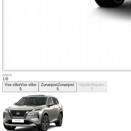
1/0
Vse slike
Vse slike
Zunanjost
Zunanjost
Napake
Napake
5
5
0