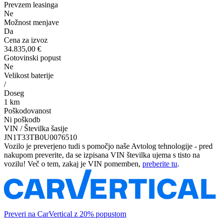
Prevzem leasinga
Ne
Možnost menjave
Da
Cena za izvoz
34.835,00 €
Gotovinski popust
Ne
Velikost baterije
/
Doseg
1 km
Poškodovanost
Ni poškodb
VIN / Številka šasije
JN1T33TB0U0076510
Vozilo je preverjeno tudi s pomočjo naše Avtolog tehnologije - pred
nakupom preverite, da se izpisana VIN številka ujema s tisto na
vozilu! Več o tem, zakaj je VIN pomemben,
preberite tu
.
Preveri na CarVertical z 20% popustom