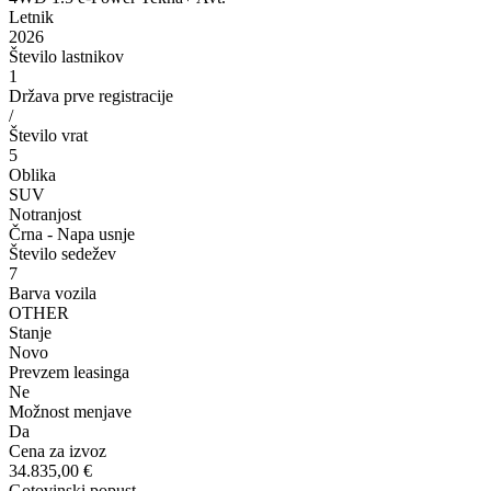
Letnik
2026
Število lastnikov
1
Država prve registracije
/
Število vrat
5
Oblika
SUV
Notranjost
Črna - Napa usnje
Število sedežev
7
Barva vozila
OTHER
Stanje
Novo
Prevzem leasinga
Ne
Možnost menjave
Da
Cena za izvoz
34.835,00 €
Gotovinski popust