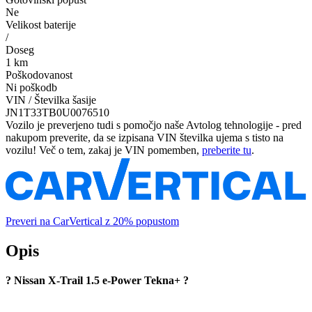
Ne
Velikost baterije
/
Doseg
1 km
Poškodovanost
Ni poškodb
VIN / Številka šasije
JN1T33TB0U0076510
Vozilo je preverjeno tudi s pomočjo naše Avtolog tehnologije - pred
nakupom preverite, da se izpisana VIN številka ujema s tisto na
vozilu! Več o tem, zakaj je VIN pomemben,
preberite tu
.
Preveri na CarVertical z 20% popustom
Opis
? Nissan X-Trail 1.5 e-Power Tekna+ ?