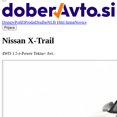
Domov
Poišči
Prodaj
Dražbe
NLB Hitri lizing
Novice
Prijava
Nissan X-Trail
4WD 1.5 e-Power Tekna+ Avt.