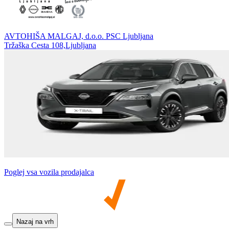
AVTOHIŠA MALGAJ, d.o.o. PSC Ljubljana
Tržaška Cesta 108,Ljubljana
Poglej vsa vozila prodajalca
Nazaj na vrh