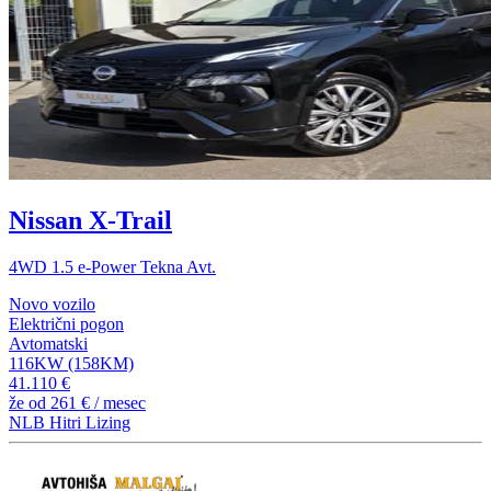
Nissan X-Trail
4WD 1.5 e-Power Tekna Avt.
Novo vozilo
Električni pogon
Avtomatski
116KW (158KM)
41.110 €
že od
261 €
/ mesec
NLB Hitri Lizing