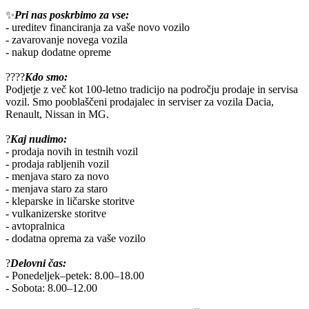
✨
Pri nas poskrbimo za vse:
- ureditev financiranja za vaše novo vozilo
- zavarovanje novega vozila
- nakup dodatne opreme
?‍?‍?‍?
Kdo smo:
Podjetje z več kot 100-letno tradicijo na področju prodaje in servisa
vozil. Smo pooblaščeni prodajalec in serviser za vozila Dacia,
Renault, Nissan in MG.
?
Kaj nudimo:
- prodaja novih in testnih vozil
- prodaja rabljenih vozil
- menjava staro za novo
- menjava staro za staro
- kleparske in ličarske storitve
- vulkanizerske storitve
- avtopralnica
- dodatna oprema za vaše vozilo
?
Delovni čas:
- Ponedeljek–petek: 8.00–18.00
- Sobota: 8.00–12.00