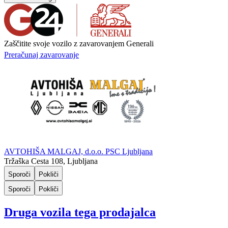
Zaščitite svoje vozilo z zavarovanjem Generali
Preračunaj zavarovanje
AVTOHIŠA MALGAJ, d.o.o. PSC Ljubljana
Tržaška Cesta 108, Ljubljana
Sporoči
Pokliči
Sporoči
Pokliči
Druga vozila tega prodajalca