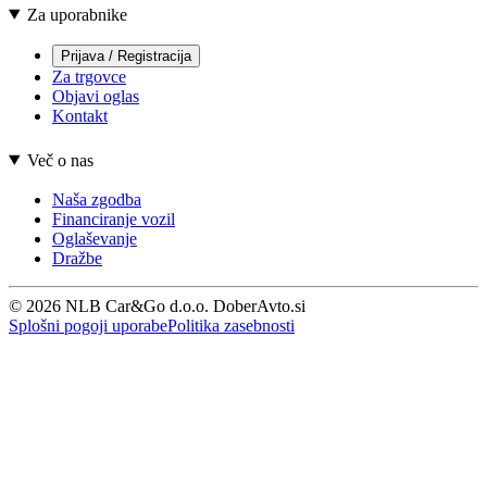
Za uporabnike
Prijava / Registracija
Za trgovce
Objavi oglas
Kontakt
Več o nas
Naša zgodba
Financiranje vozil
Oglaševanje
Dražbe
© 2026 NLB Car&Go d.o.o. DoberAvto.si
Splošni pogoji uporabe
Politika zasebnosti