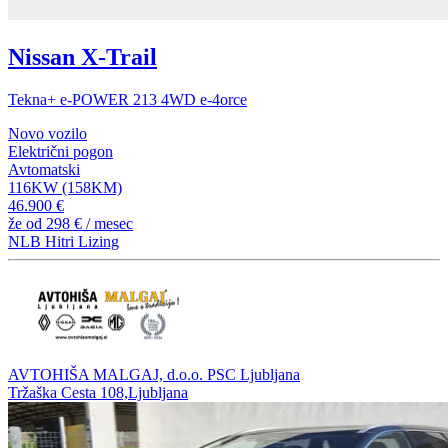
Nissan X-Trail
Tekna+ e-POWER 213 4WD e-4orce
Novo vozilo
Električni pogon
Avtomatski
116KW (158KM)
46.900 €
že od
298 €
/ mesec
NLB Hitri Lizing
AVTOHIŠA MALGAJ, d.o.o. PSC Ljubljana
Tržaška Cesta 108,Ljubljana