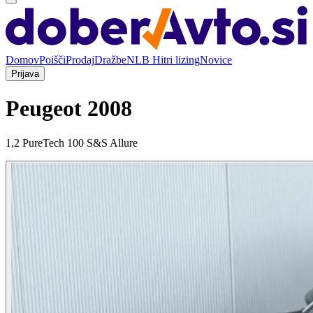
Domov
Poišči
Prodaj
Dražbe
NLB Hitri lizing
Novice
Prijava
Peugeot 2008
1,2 PureTech 100 S&S Allure