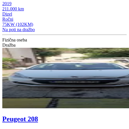
2019
211.000 km
Dizel
Ročni
75KW (102KM)
Na poti na dražbo
Fizična oseba
Dražba
Peugeot 208