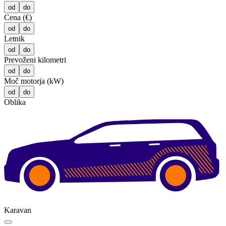
od
do
Cena (€)
od
do
Letnik
od
do
Prevoženi kilometri
od
do
Moč motorja (kW)
od
do
Oblika
Karavan