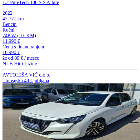
1.2 PureTech 100 S S Allure
2022
47.771 km
Bencin
Ročni
74KW (101KM)
11.990 €
Cena s financiranjem
10.990 €
že od
89 €
/ mesec
NLB Hitri Lizing
AVTOHIŠA VIČ d.o.o.
Tbilisijska 49,Ljubljana