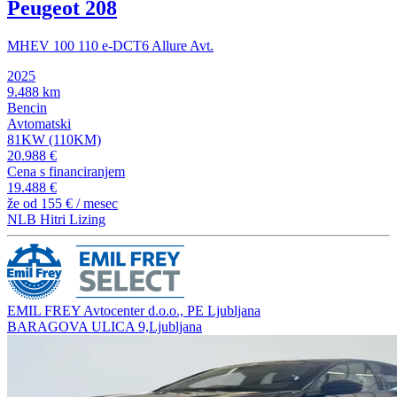
Peugeot 208
MHEV 100 110 e-DCT6 Allure Avt.
2025
9.488 km
Bencin
Avtomatski
81KW (110KM)
20.988 €
Cena s financiranjem
19.488 €
že od
155 €
/ mesec
NLB Hitri Lizing
EMIL FREY Avtocenter d.o.o., PE Ljubljana
BARAGOVA ULICA 9,Ljubljana