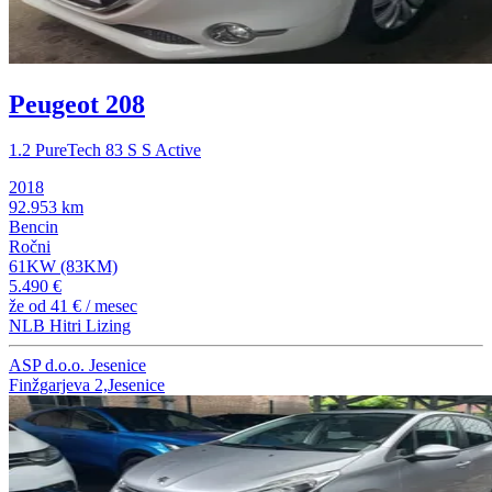
Peugeot 208
1.2 PureTech 83 S S Active
2018
92.953 km
Bencin
Ročni
61KW (83KM)
5.490 €
že od
41 €
/ mesec
NLB Hitri Lizing
ASP d.o.o. Jesenice
Finžgarjeva 2,Jesenice