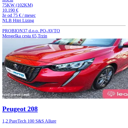
75KW (102KM)
10.190 €
že od
75 €
/ mesec
NLB Hitri Lizing
PROBION37 d.o.o. PO-AVTO
Mengeška cesta 65,Trzin
Peugeot 208
1,2 PureTech 100 S&S Allure