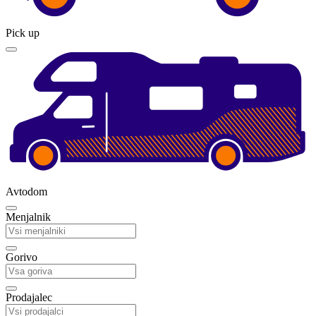
Pick up
Avtodom
Menjalnik
Gorivo
Prodajalec