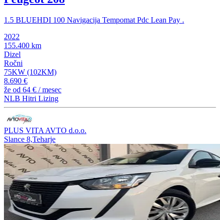
1.5 BLUEHDI 100 Navigacija Tempomat Pdc Lean Pay .
2022
155.400 km
Dizel
Ročni
75KW (102KM)
8.690 €
že od
64 €
/ mesec
NLB Hitri Lizing
PLUS VITA AVTO d.o.o.
Slance 8,Teharje