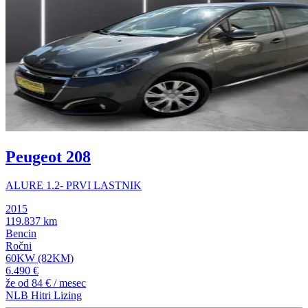
Peugeot 208
ALURE 1.2- PRVI LASTNIK
2015
119.837 km
Bencin
Ročni
60KW (82KM)
6.490 €
že od
84 €
/ mesec
NLB Hitri Lizing