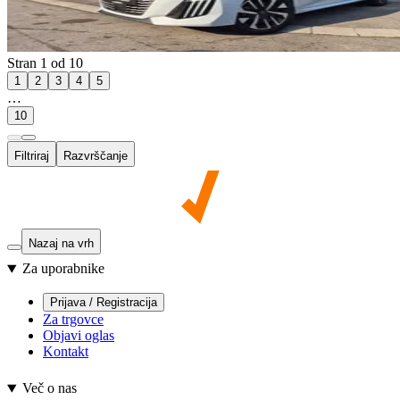
Stran 1 od 10
1
2
3
4
5
…
10
Filtriraj
Razvrščanje
Nazaj na vrh
Za uporabnike
Prijava / Registracija
Za trgovce
Objavi oglas
Kontakt
Več o nas