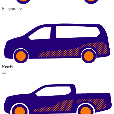
Enoprostorec
Kombi