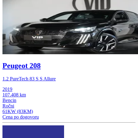
Peugeot 208
1.2 PureTech 83 S S Allure
2019
107.408 km
Bencin
Ročni
61KW (83KM)
Cena po dogovoru