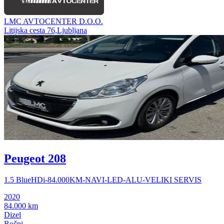
LMC AVTOCENTER D.O.O.
Litijska cesta 76,Ljubljana
Peugeot 208
1.5 BlueHDi-84.000KM-NAVI-LED-ALU-VELIKI SERVIS
2020
84.000 km
Dizel
Ročni