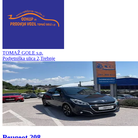
TOMAŽ GOLE s.p.
Podjetniška ulica 2,Trebnje
Peugeot 208