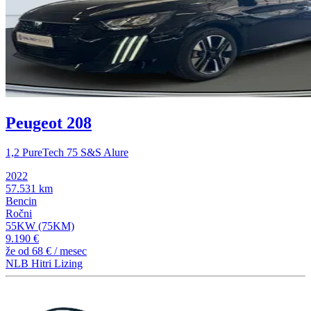
Peugeot 208
1,2 PureTech 75 S&S Alure
2022
57.531 km
Bencin
Ročni
55KW (75KM)
9.190 €
že od
68 €
/ mesec
NLB Hitri Lizing