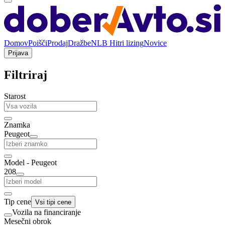
Domov
Poišči
Prodaj
Dražbe
NLB Hitri lizing
Novice
Prijava
Filtriraj
Starost
Znamka
Peugeot
Model - Peugeot
208
Tip cene
Vsi tipi cene
Vozila na financiranje
Mesečni obrok