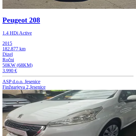
Peugeot 208
1.4 HDi Active
2015
182.877 km
Dizel
Ročni
50KW (68KM)
3.990 €
ASP d.o.o. Jesenice
Finžgarjeva 2,Jesenice