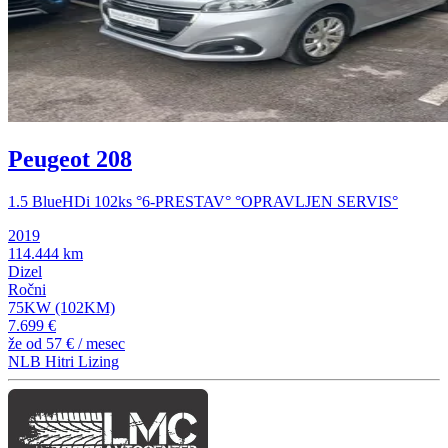
Peugeot 208
1.5 BlueHDi 102ks °6-PRESTAV° °OPRAVLJEN SERVIS°
2019
114.444 km
Dizel
Ročni
75KW (102KM)
7.699 €
že od
57 €
/ mesec
NLB Hitri Lizing