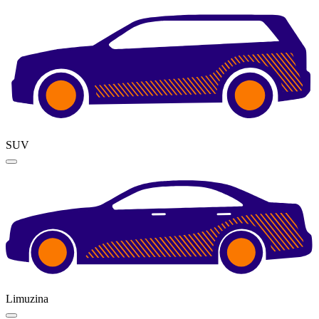
SUV
Limuzina