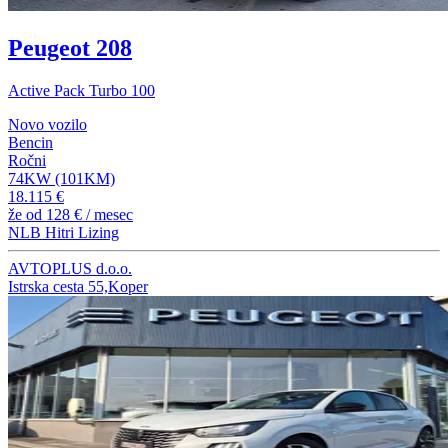
Peugeot 208
Active Pack Turbo 100
Novo vozilo
Bencin
Ročni
74KW (101KM)
18.115 €
že od
128 €
/ mesec
NLB Hitri Lizing
AVTOPLUS d.o.o.
Istrska cesta 55,Koper