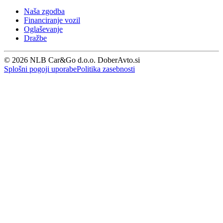
Naša zgodba
Financiranje vozil
Oglaševanje
Dražbe
© 2026 NLB Car&Go d.o.o. DoberAvto.si
Splošni pogoji uporabe
Politika zasebnosti