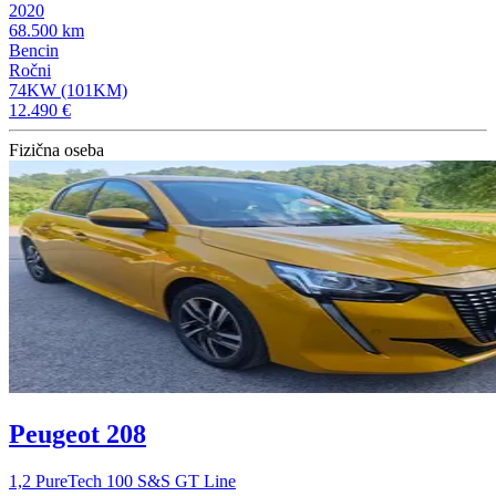
2020
68.500 km
Bencin
Ročni
74KW (101KM)
12.490 €
Fizična oseba
Peugeot 208
1,2 PureTech 100 S&S GT Line