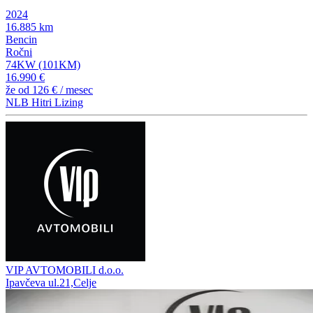
2024
16.885 km
Bencin
Ročni
74KW (101KM)
16.990 €
že od
126 €
/ mesec
NLB Hitri Lizing
VIP AVTOMOBILI d.o.o.
Ipavčeva ul.21,Celje