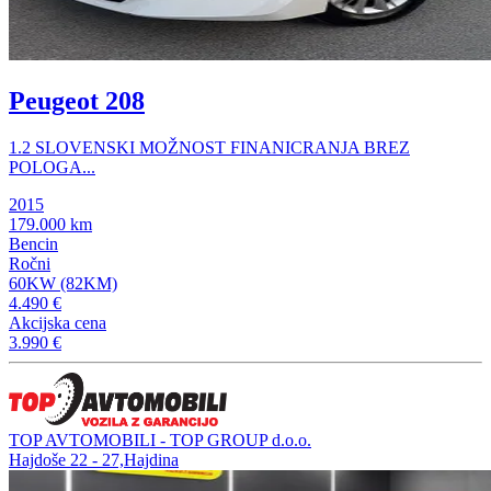
Peugeot 208
1.2 SLOVENSKI MOŽNOST FINANICRANJA BREZ
POLOGA...
2015
179.000 km
Bencin
Ročni
60KW (82KM)
4.490 €
Akcijska cena
3.990 €
TOP AVTOMOBILI - TOP GROUP d.o.o.
Hajdoše 22 - 27,Hajdina