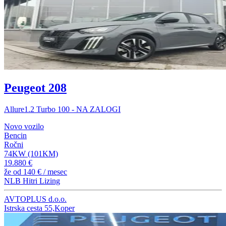
Peugeot 208
Allure1.2 Turbo 100 - NA ZALOGI
Novo vozilo
Bencin
Ročni
74KW (101KM)
19.880 €
že od
140 €
/ mesec
NLB Hitri Lizing
AVTOPLUS d.o.o.
Istrska cesta 55,Koper