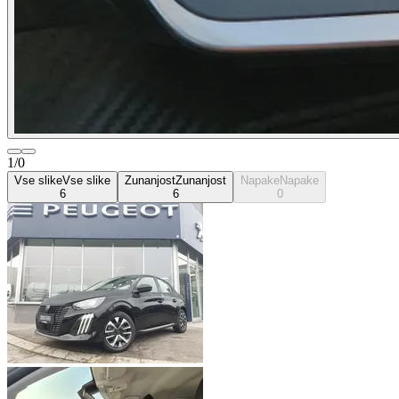
1/0
Vse slike
Vse slike
Zunanjost
Zunanjost
Napake
Napake
6
6
0