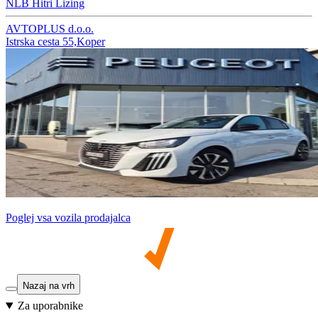
NLB Hitri Lizing
AVTOPLUS d.o.o.
Istrska cesta 55,Koper
Poglej vsa vozila prodajalca
Nazaj na vrh
Za uporabnike