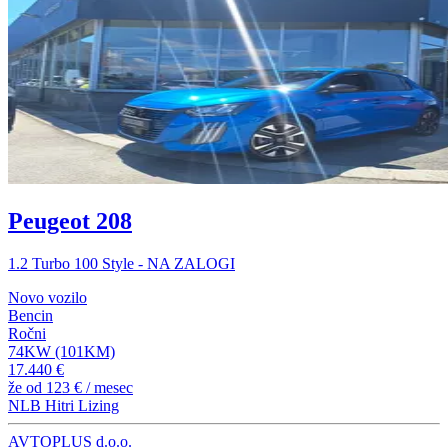
Peugeot 208
1.2 Turbo 100 Style - NA ZALOGI
Novo vozilo
Bencin
Ročni
74KW (101KM)
17.440 €
že od
123 €
/ mesec
NLB Hitri Lizing
AVTOPLUS d.o.o.