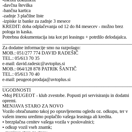
-davčna številka
-bančna kartica
-zadnje 3 plačilne liste
-izpiske iz banke za zadnje 3 mesece
KREDIT: doba odplačevanja od 12 do 84 mesecev - možno brez
pologa in kaska.
Potrebna dokumentacija ista kot pri leasingu + potrdilo delodajalca.
_______________________________________________________
Za dodatne informacije smo na razpolago:
MOB.: 051/277 774 DAVID RADEŠIČ
TEL.: 05/613 70 35
e-mail: david.radesic@avtoplus.si
MOB.: 064/128 878 PATRIK ŠANTIČ
TEL.: 05/613 70 40
e-mail: peugeot-prodaja@avtoplus.si
_______________________________________________________
UGODNOSTI
•Moj PEUGEOT - klub zvestobe. Popusti pri servisiranju in dodatni
opremi.
MENJAVA STARO ZA NOVO
Vozilo obračunamo takoj po opravljenemu ogledu oz. odkupu, ter v
vašem imenu uredimo poplačilo vašega leasinga ali kredita.
• brezplačna cenitev vašega vozila v poslovalnici;
• odkup vozil vseh znamk;