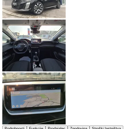
Podrobnosti
Funkcije
Prodajalec
Zgodovina
Stroški lastništva