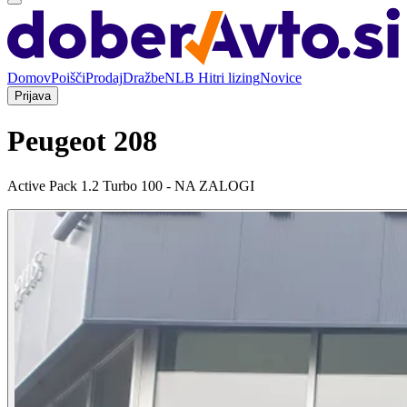
Domov
Poišči
Prodaj
Dražbe
NLB Hitri lizing
Novice
Prijava
Peugeot 208
Active Pack 1.2 Turbo 100 - NA ZALOGI