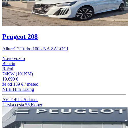
Peugeot 208
Allure1.2 Turbo 100 - NA ZALOGI
Novo vozilo
Bencin
Ročni
74KW (101KM)
19.690 €
že od
139 €
/ mesec
NLB Hitri Lizing
AVTOPLUS d.o.o.
Istrska cesta 55,Koper