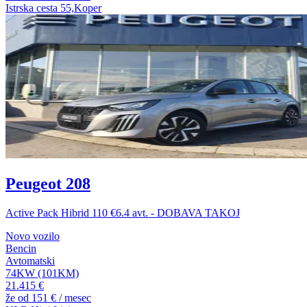
Istrska cesta 55,Koper
Peugeot 208
Active Pack Hibrid 110 €6.4 avt. - DOBAVA TAKOJ
Novo vozilo
Bencin
Avtomatski
74KW (101KM)
21.415 €
že od
151 €
/ mesec