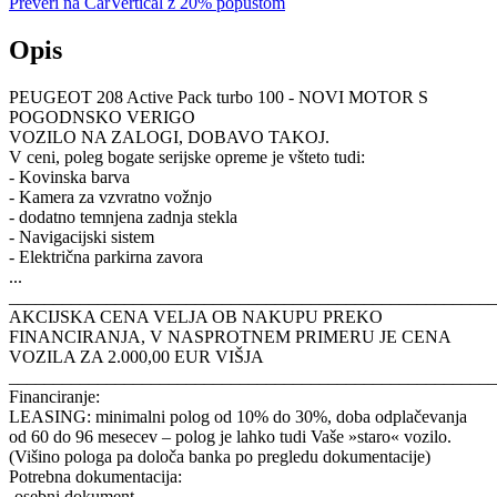
Preveri na CarVertical z 20% popustom
Opis
PEUGEOT 208 Active Pack turbo 100 - NOVI MOTOR S
POGODNSKO VERIGO
VOZILO NA ZALOGI, DOBAVO TAKOJ.
V ceni, poleg bogate serijske opreme je všteto tudi:
- Kovinska barva
- Kamera za vzvratno vožnjo
- dodatno temnjena zadnja stekla
- Navigacijski sistem
- Električna parkirna zavora
...
_______________________________________________________
AKCIJSKA CENA VELJA OB NAKUPU PREKO
FINANCIRANJA, V NASPROTNEM PRIMERU JE CENA
VOZILA ZA 2.000,00 EUR VIŠJA
_______________________________________________________
Financiranje:
LEASING: minimalni polog od 10% do 30%, doba odplačevanja
od 60 do 96 mesecev – polog je lahko tudi Vaše »staro« vozilo.
(Višino pologa pa določa banka po pregledu dokumentacije)
Potrebna dokumentacija:
-osebni dokument