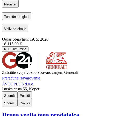
Register
Tehnični pregledi
Vpliv na okolje
Oglas objavljen: 19. 5. 2026
18.115,00 €
NLB Hitri lizing
Zaščitite svoje vozilo z zavarovanjem Generali
Preračunaj zavarovanje
AVTOPLUS d.o.o.
Istrska cesta 55, Koper
Sporoči
Pokliči
Sporoči
Pokliči
Druga vozila tega prodajalca