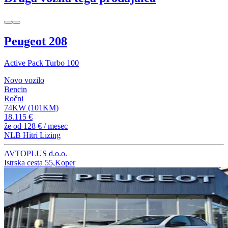
Peugeot 208
Active Pack Turbo 100
Novo vozilo
Bencin
Ročni
74KW (101KM)
18.115 €
že od
128 €
/ mesec
NLB Hitri Lizing
AVTOPLUS d.o.o.
Istrska cesta 55,Koper