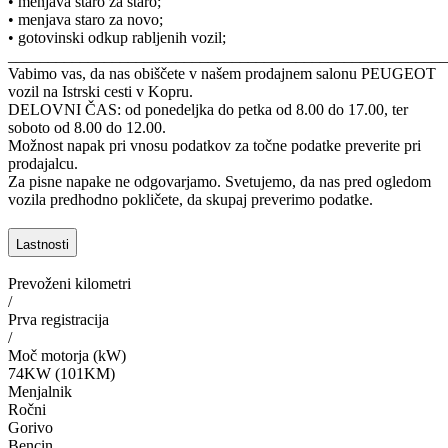
• menjava staro za staro;
• menjava staro za novo;
• gotovinski odkup rabljenih vozil;
_______________________________________________________
Vabimo vas, da nas obiščete v našem prodajnem salonu PEUGEOT
vozil na Istrski cesti v Kopru.
DELOVNI ČAS: od ponedeljka do petka od 8.00 do 17.00, ter
soboto od 8.00 do 12.00.
Možnost napak pri vnosu podatkov za točne podatke preverite pri
prodajalcu.
Za pisne napake ne odgovarjamo. Svetujemo, da nas pred ogledom
vozila predhodno pokličete, da skupaj preverimo podatke.
Lastnosti
Prevoženi kilometri
/
Prva registracija
/
Moč motorja (kW)
74KW (101KM)
Menjalnik
Ročni
Gorivo
Bencin