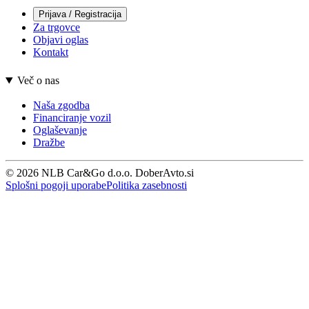
Prijava / Registracija
Za trgovce
Objavi oglas
Kontakt
Več o nas
Naša zgodba
Financiranje vozil
Oglaševanje
Dražbe
© 2026 NLB Car&Go d.o.o. DoberAvto.si
Splošni pogoji uporabe
Politika zasebnosti