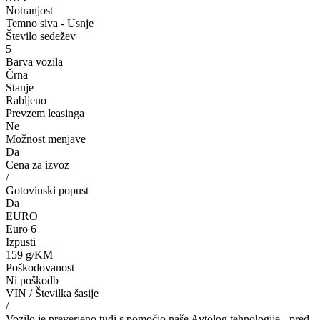
Notranjost
Temno siva - Usnje
Število sedežev
5
Barva vozila
Črna
Stanje
Rabljeno
Prevzem leasinga
Ne
Možnost menjave
Da
Cena za izvoz
/
Gotovinski popust
Da
EURO
Euro 6
Izpusti
159 g/KM
Poškodovanost
Ni poškodb
VIN / Številka šasije
/
Vozilo je preverjeno tudi s pomočjo naše Avtolog tehnologije - pred