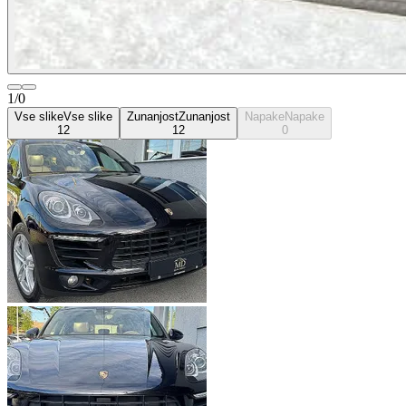
1/0
Vse slike
Vse slike
Zunanjost
Zunanjost
Napake
Napake
12
12
0