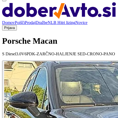
Domov
Poišči
Prodaj
Dražbe
NLB Hitri lizing
Novice
Prijava
Porsche Macan
S Diesel3.0V6PDK-ZARČNO-HALJENJE SED-CRONO-PANO