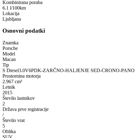
Kombinirana poraba
6.1 l/100km
Lokacija
Ljubljana
Osnovni podatki
Znamka
Porsche
Model
Macan
Tip
S Diesel3.0V6PDK-ZARČNO-HALJENJE SED-CRONO-PANO
Prostornina motorja
2.967 cm³
Letnik
2015
Število lastnikov
2
Država prve registracije
/
Število vrat
5
Oblika
SUV