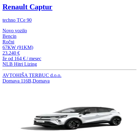
Renault Captur
techno TCe 90
Novo vozilo
Bencin
Ročni
67KW (91KM)
23.240 €
že od
164 €
/ mesec
NLB Hitri Lizing
AVTOHIŠA TERBUC d.o.o.
Dornava 116B,Dornava