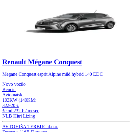
Renault Mégane Conquest
Megane Conquest esprit Alpine mild hybrid 140 EDC
Novo vozilo
Bencin
Avtomatski
103KW (140KM)
32.920 €
že od
232 €
/ mesec
NLB Hitri Lizing
AVTOHIŠA TERBUC d.o.o.
Dornava 116B,Dornava