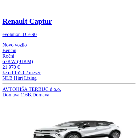
Renault Captur
evolution TCe 90
Novo vozilo
Bencin
Ročni
67KW (91KM)
21.970 €
že od
155 €
/ mesec
NLB Hitri Lizing
AVTOHIŠA TERBUC d.o.o.
Dornava 116B,Dornava