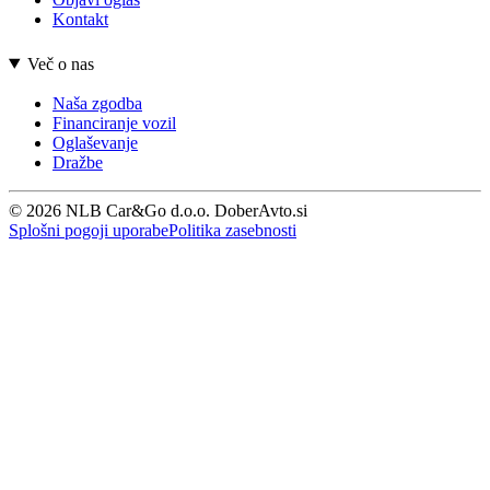
Kontakt
Več o nas
Naša zgodba
Financiranje vozil
Oglaševanje
Dražbe
© 2026 NLB Car&Go d.o.o. DoberAvto.si
Splošni pogoji uporabe
Politika zasebnosti