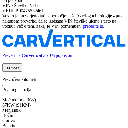
Ni poškodb
VIN / Številka šasije
VF1RJB00475532461
Vozilo je preverjeno tudi s pomočjo naše Avtolog tehnologije - pred
nakupom preverite, da se izpisana VIN številka ujema s tisto na
vozilu! Več o tem, zakaj je VIN pomemben,
preberite tu
.
Preveri na CarVertical z 20% popustom
Lastnosti
Prevoženi kilometri
/
Prva registracija
/
Moč motorja (kW)
67KW (91KM)
Menjalnik
Ročni
Gorivo
Bencin