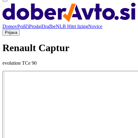
Domov
Poišči
Prodaj
Dražbe
NLB Hitri lizing
Novice
Prijava
Renault Captur
evolution TCe 90