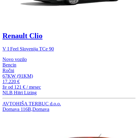
Renault Clio
V I Feel Slovenija TCe 90
Novo vozilo
Bencin
Ročni
67KW (91KM)
17.220 €
že od
121 €
/ mesec
NLB Hitri Lizing
AVTOHIŠA TERBUC d.o.o.
Dornava 116B,Dornava