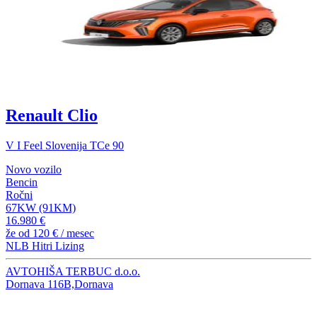
Renault Clio
V I Feel Slovenija TCe 90
Novo vozilo
Bencin
Ročni
67KW (91KM)
16.980 €
že od
120 €
/ mesec
NLB Hitri Lizing
AVTOHIŠA TERBUC d.o.o.
Dornava 116B,Dornava