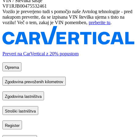
VIN / Številka šasije
VF1RJB00475532461
Vozilo je preverjeno tudi s pomočjo naše Avtolog tehnologije - pred
nakupom preverite, da se izpisana VIN številka ujema s tisto na
vozilu! Več o tem, zakaj je VIN pomemben,
preberite tu
.
Preveri na CarVertical z 20% popustom
Oprema
Zgodovina prevoženih kilometrov
Zgodovina lastništva
Stroški lastništva
Register