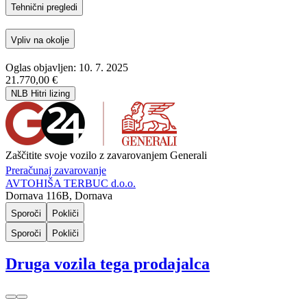
Tehnični pregledi
Vpliv na okolje
Oglas objavljen: 10. 7. 2025
21.770,00 €
NLB Hitri lizing
Zaščitite svoje vozilo z zavarovanjem Generali
Preračunaj zavarovanje
AVTOHIŠA TERBUC d.o.o.
Dornava 116B, Dornava
Sporoči
Pokliči
Sporoči
Pokliči
Druga vozila tega prodajalca