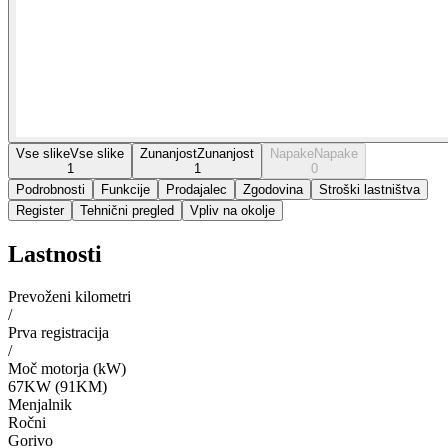
Vse slike
Vse slike
Zunanjost
Zunanjost
Napake
Napake
1
1
0
Podrobnosti
Funkcije
Prodajalec
Zgodovina
Stroški lastništva
Register
Tehnični pregled
Vpliv na okolje
Lastnosti
Prevoženi kilometri
/
Prva registracija
/
Moč motorja (kW)
67KW (91KM)
Menjalnik
Ročni
Gorivo