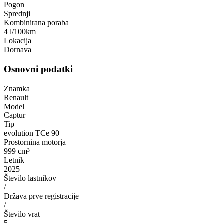
Pogon
Sprednji
Kombinirana poraba
4 l/100km
Lokacija
Dornava
Osnovni podatki
Znamka
Renault
Model
Captur
Tip
evolution TCe 90
Prostornina motorja
999 cm³
Letnik
2025
Število lastnikov
/
Država prve registracije
/
Število vrat
5