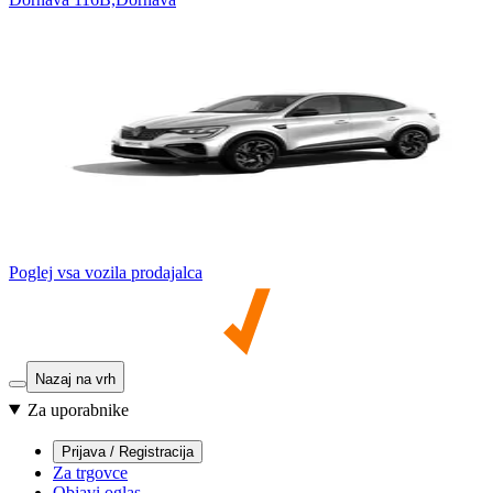
Poglej vsa vozila prodajalca
Nazaj na vrh
Za uporabnike
Prijava / Registracija
Za trgovce
Objavi oglas