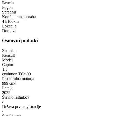
Bencin
Pogon
Sprednji
Kombinirana poraba
4 l/100km
Lokacija
Dornava
Osnovni podatki
Znamka
Renault
Model
Captur
Tip
evolution TCe 90
Prostornina motorja
999 cm³
Letnik
2025
Število lastnikov
/
Država prve registracije
/
Število vrat