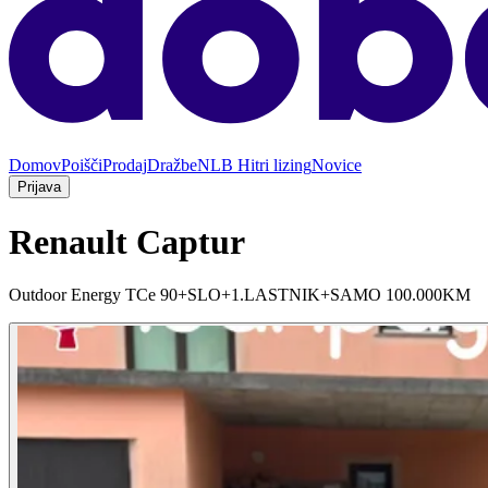
Domov
Poišči
Prodaj
Dražbe
NLB Hitri lizing
Novice
Prijava
Renault Captur
Outdoor Energy TCe 90+SLO+1.LASTNIK+SAMO 100.000KM