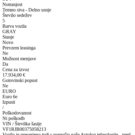
Notranjost
Temno siva - Delno usnje
Število sedežev
5
Barva vozila
GRAY
Stanje
Novo
Prevzem leasinga
Ne
Možnost menjave
Da
Cena za izvoz
17.934,00 €
Gotovinski popust
Ne
EURO
Euro 6e
Izpusti
/
Poškodovanost
Ni poškodb
VIN / Številka šasije
VF1RJB00375058213
Vozilo je preverjeno tudi s pomočjo naše Avtolog tehnologije - pred