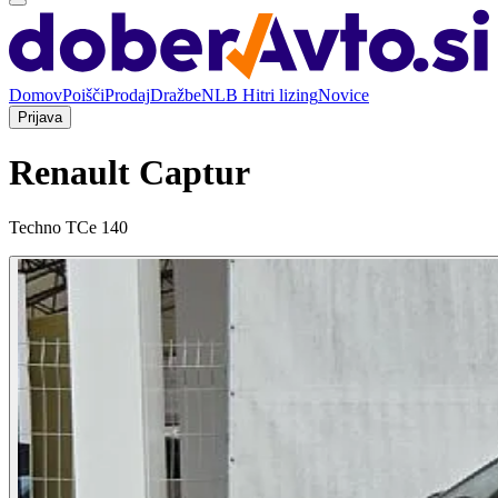
Domov
Poišči
Prodaj
Dražbe
NLB Hitri lizing
Novice
Prijava
Renault Captur
Techno TCe 140