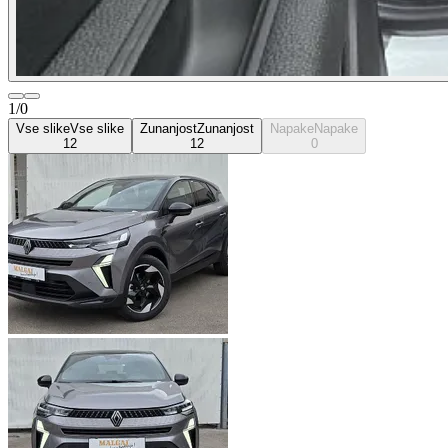
1/0
Vse slike
Vse slike
Zunanjost
Zunanjost
Napake
Napake
12
12
0