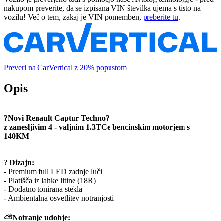
nakupom preverite, da se izpisana VIN številka ujema s tisto na
vozilu! Več o tem, zakaj je VIN pomemben,
preberite tu
.
Preveri na CarVertical z 20% popustom
Opis
?Novi Renault Captur Techno?
z zanesljivim 4 - valjnim 1.3TCe bencinskim motorjem s
140KM
?
Dizajn:
- Premium full LED zadnje luči
- Platišča iz lahke litine (18R)
- Dodatno tonirana stekla
- Ambientalna osvetlitev notranjosti
⛅Notranje udobje: