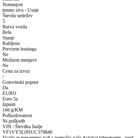
Notranjost
temno siva - Usnje
Število sedežev
5
Barva vozila
Bela
Stanje
Rabljeno
Prevzem leasinga
Ne
Možnost menjave
Ne
Cena za izvoz
/
Gotovinski popust
Da
EURO
Euro 5a
Izpusti
166 g/KM
Poškodovanost
Ni poškodb
VIN / Številka šasije
VF1VY5L0NUC379840
Vozilo je preverjeno tudi s pomočjo naše Avtolog tehnologije - pred