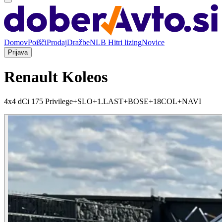
Domov
Poišči
Prodaj
Dražbe
NLB Hitri lizing
Novice
Prijava
Renault Koleos
4x4 dCi 175 Privilege+SLO+1.LAST+BOSE+18COL+NAVI