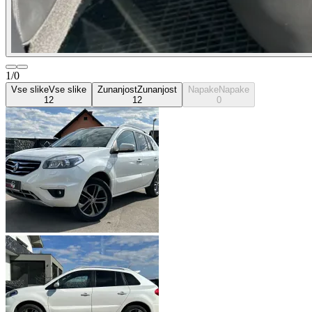
1/0
Vse slike
Vse slike
Zunanjost
Zunanjost
Napake
Napake
12
12
0