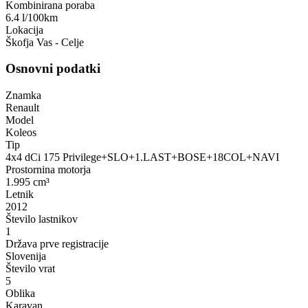
Kombinirana poraba
6.4 l/100km
Lokacija
Škofja Vas - Celje
Osnovni podatki
Znamka
Renault
Model
Koleos
Tip
4x4 dCi 175 Privilege+SLO+1.LAST+BOSE+18COL+NAVI
Prostornina motorja
1.995 cm³
Letnik
2012
Število lastnikov
1
Država prve registracije
Slovenija
Število vrat
5
Oblika
Karavan