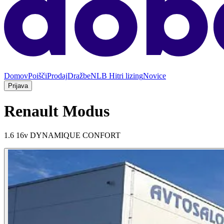
Domov
Poišči
Prodaj
Dražbe
NLB Hitri lizing
Novice
Prijava
Renault Modus
1.6 16v DYNAMIQUE CONFORT