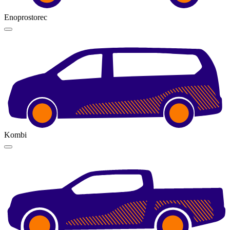
Enoprostorec
Kombi