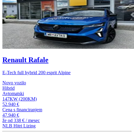
Renault Rafale
E-Tech full hybrid 200 esprit Alpine
Novo vozilo
Hibrid
Avtomatski
147KW (200KM)
52.940 €
Cena s financiranjem
47.940 €
že od
338 €
/ mesec
NLB Hitri Lizing