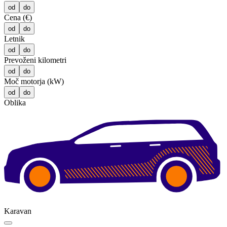
od
do
Cena (€)
od
do
Letnik
od
do
Prevoženi kilometri
od
do
Moč motorja (kW)
od
do
Oblika
Karavan