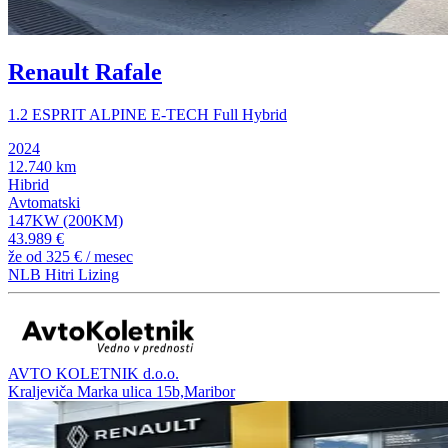
Renault Rafale
1.2 ESPRIT ALPINE E-TECH Full Hybrid
2024
12.740 km
Hibrid
Avtomatski
147KW (200KM)
43.989 €
že od
325 €
/ mesec
NLB Hitri Lizing
AVTO KOLETNIK d.o.o.
Kraljeviča Marka ulica 15b,Maribor