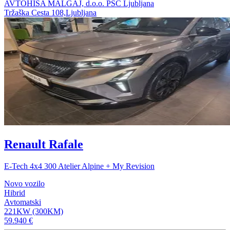
AVTOHIŠA MALGAJ, d.o.o. PSC Ljubljana
Tržaška Cesta 108,Ljubljana
Renault Rafale
E-Tech 4x4 300 Atelier Alpine + My Revision
Novo vozilo
Hibrid
Avtomatski
221KW (300KM)
59.940 €