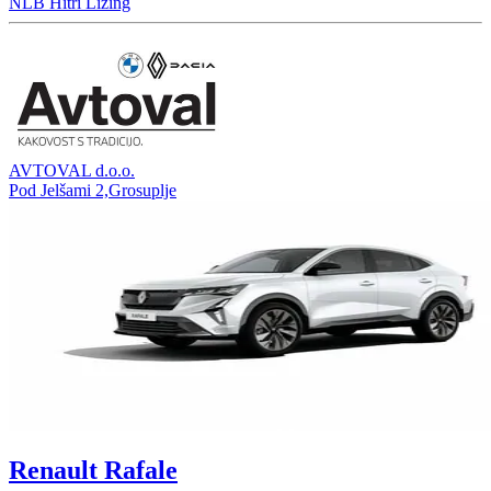
NLB Hitri Lizing
AVTOVAL d.o.o.
Pod Jelšami 2,Grosuplje
Renault Rafale