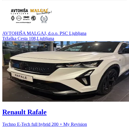
AVTOHIŠA MALGAJ, d.o.o. PSC Ljubljana
Tržaška Cesta 108,Ljubljana
Renault Rafale
Techno E-Tech full hybrid 200 + My Revision