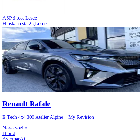
ASP d.o.o. Lesce
Hraška cesta 25,Lesce
Renault Rafale
E-Tech 4x4 300 Atelier Alpine + My Revision
Novo vozilo
Hibrid
Avtomatski