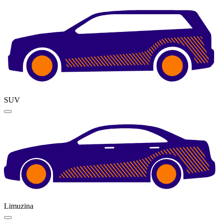
SUV
Limuzina