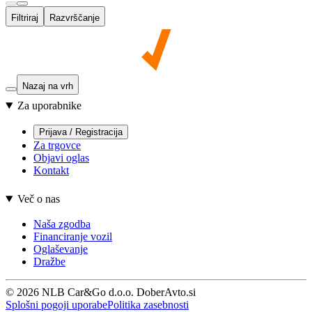
Filtriraj
Razvrščanje
Nazaj na vrh
Za uporabnike
Prijava / Registracija
Za trgovce
Objavi oglas
Kontakt
Več o nas
Naša zgodba
Financiranje vozil
Oglaševanje
Dražbe
© 2026 NLB Car&Go d.o.o. DoberAvto.si
Splošni pogoji uporabe
Politika zasebnosti