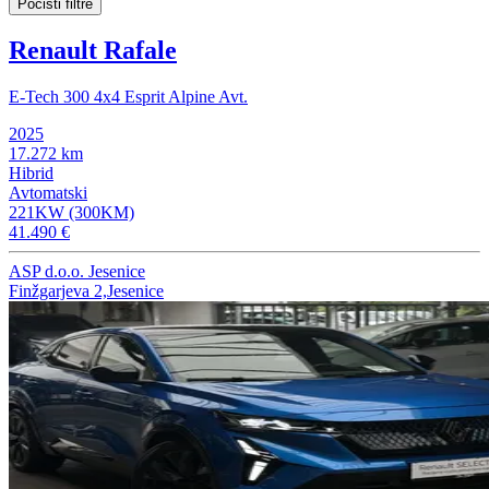
Počisti filtre
Renault Rafale
E-Tech 300 4x4 Esprit Alpine Avt.
2025
17.272 km
Hibrid
Avtomatski
221KW (300KM)
41.490 €
ASP d.o.o. Jesenice
Finžgarjeva 2,Jesenice