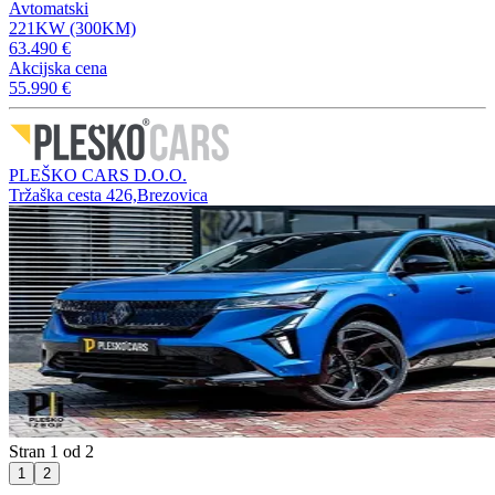
Avtomatski
221KW (300KM)
63.490 €
Akcijska cena
55.990 €
PLEŠKO CARS D.O.O.
Tržaška cesta 426,Brezovica
Stran 1 od 2
1
2