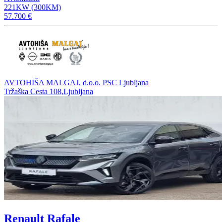
221KW (300KM)
57.700 €
AVTOHIŠA MALGAJ, d.o.o. PSC Ljubljana
Tržaška Cesta 108,Ljubljana
Renault Rafale