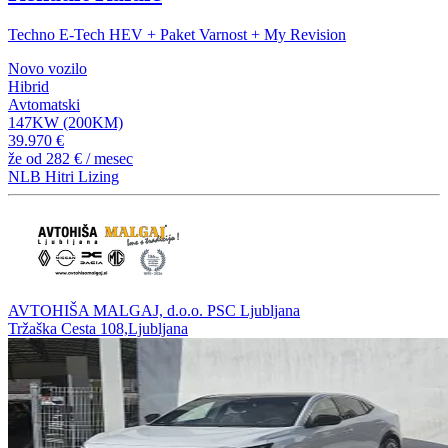
Techno E-Tech HEV + Paket Varnost + My Revision
Novo vozilo
Hibrid
Avtomatski
147KW (200KM)
39.970 €
že od
282 €
/ mesec
NLB Hitri Lizing
AVTOHIŠA MALGAJ, d.o.o. PSC Ljubljana
Tržaška Cesta 108,Ljubljana