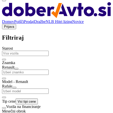
Domov
Poišči
Prodaj
Dražbe
NLB Hitri lizing
Novice
Prijava
Filtriraj
Starost
Znamka
Renault
Model - Renault
Rafale
Tip cene
Vsi tipi cene
Vozila na financiranje
Mesečni obrok