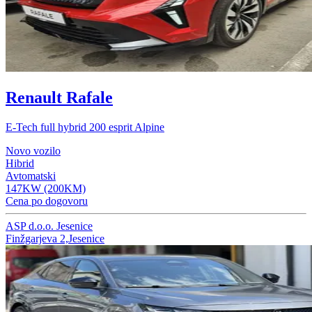
Renault Rafale
E-Tech full hybrid 200 esprit Alpine
Novo vozilo
Hibrid
Avtomatski
147KW (200KM)
Cena po dogovoru
ASP d.o.o. Jesenice
Finžgarjeva 2,Jesenice