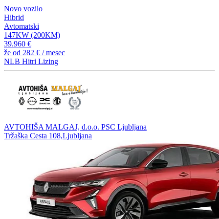
Novo vozilo
Hibrid
Avtomatski
147KW (200KM)
39.960 €
že od
282 €
/ mesec
NLB Hitri Lizing
AVTOHIŠA MALGAJ, d.o.o. PSC Ljubljana
Tržaška Cesta 108,Ljubljana