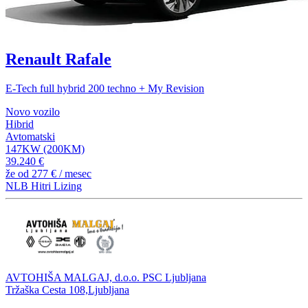
Renault Rafale
E-Tech full hybrid 200 techno + My Revision
Novo vozilo
Hibrid
Avtomatski
147KW (200KM)
39.240 €
že od
277 €
/ mesec
NLB Hitri Lizing
AVTOHIŠA MALGAJ, d.o.o. PSC Ljubljana
Tržaška Cesta 108,Ljubljana