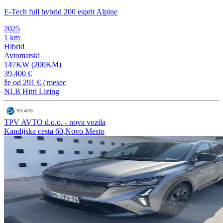
E-Tech full hybrid 200 esprit Alpine
2025
1 km
Hibrid
Avtomatski
147KW (200KM)
39.400 €
že od
291 €
/ mesec
NLB Hitri Lizing
TPV AVTO d.o.o. - nova vozila
Kandijska cesta 60,Novo Mesto