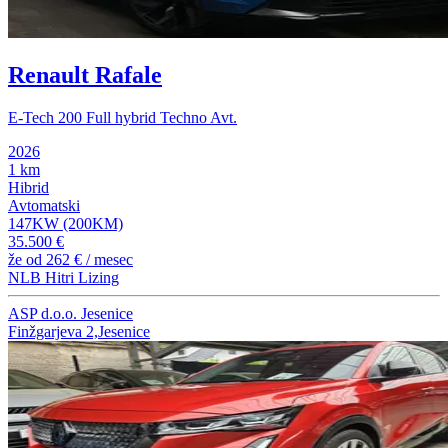
Renault Rafale
E-Tech 200 Full hybrid Techno Avt.
2026
1 km
Hibrid
Avtomatski
147KW (200KM)
35.500 €
že od
262 €
/ mesec
NLB Hitri Lizing
ASP d.o.o. Jesenice
Finžgarjeva 2,Jesenice