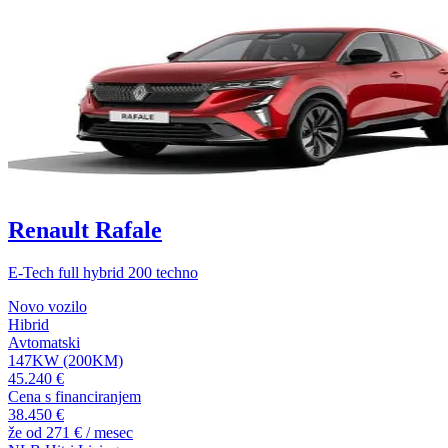
Renault Rafale
E-Tech full hybrid 200 techno
Novo vozilo
Hibrid
Avtomatski
147KW (200KM)
45.240 €
Cena s financiranjem
38.450 €
že od
271 €
/ mesec