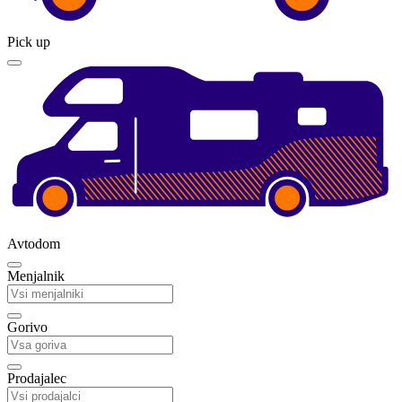
Pick up
Avtodom
Menjalnik
Gorivo
Prodajalec