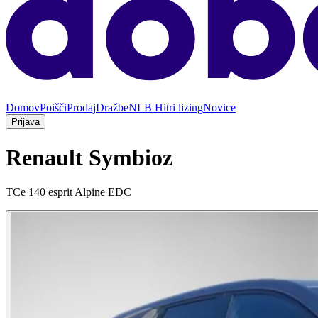
Domov
Poišči
Prodaj
Dražbe
NLB Hitri lizing
Novice
Prijava
Renault Symbioz
TCe 140 esprit Alpine EDC