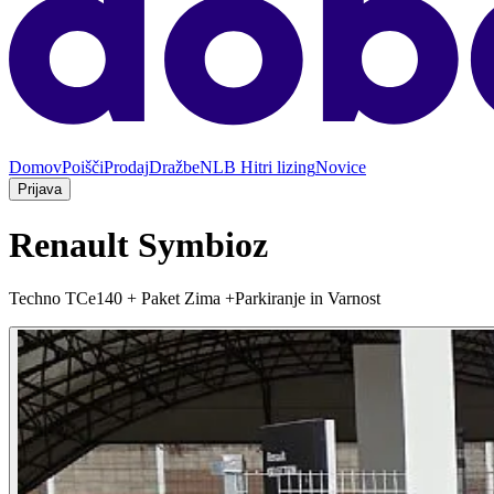
Domov
Poišči
Prodaj
Dražbe
NLB Hitri lizing
Novice
Prijava
Renault Symbioz
Techno TCe140 + Paket Zima +Parkiranje in Varnost