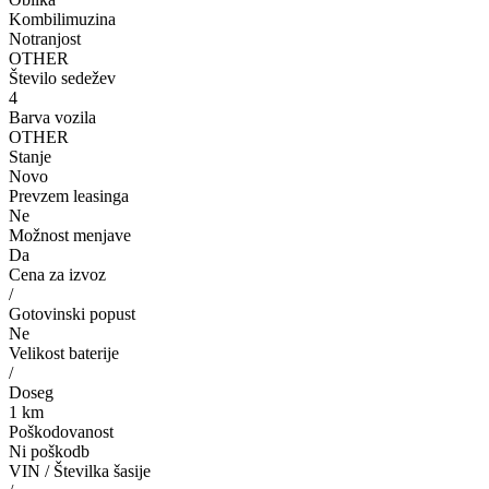
Kombilimuzina
Notranjost
OTHER
Število sedežev
4
Barva vozila
OTHER
Stanje
Novo
Prevzem leasinga
Ne
Možnost menjave
Da
Cena za izvoz
/
Gotovinski popust
Ne
Velikost baterije
/
Doseg
1 km
Poškodovanost
Ni poškodb
VIN / Številka šasije