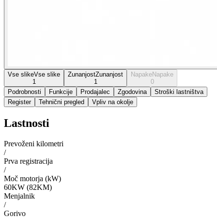
Vse slike
Vse slike
Zunanjost
Zunanjost
Napake
Napake
1
1
0
Podrobnosti
Funkcije
Prodajalec
Zgodovina
Stroški lastništva
Register
Tehnični pregled
Vpliv na okolje
Lastnosti
Prevoženi kilometri
/
Prva registracija
/
Moč motorja (kW)
60KW (82KM)
Menjalnik
/
Gorivo