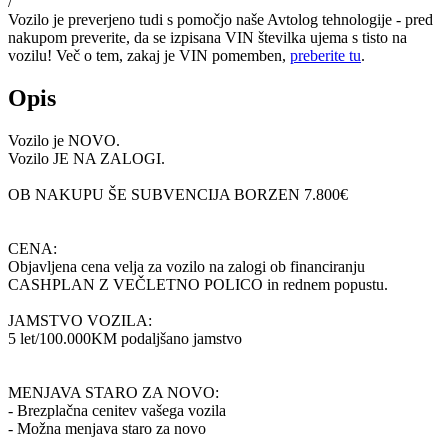
/
Vozilo je preverjeno tudi s pomočjo naše Avtolog tehnologije - pred
nakupom preverite, da se izpisana VIN številka ujema s tisto na
vozilu! Več o tem, zakaj je VIN pomemben,
preberite tu
.
Opis
Vozilo je NOVO.
Vozilo JE NA ZALOGI.
OB NAKUPU ŠE SUBVENCIJA BORZEN 7.800€
CENA:
Objavljena cena velja za vozilo na zalogi ob financiranju
CASHPLAN Z VEČLETNO POLICO in rednem popustu.
JAMSTVO VOZILA:
5 let/100.000KM podaljšano jamstvo
MENJAVA STARO ZA NOVO:
- Brezplačna cenitev vašega vozila
- Možna menjava staro za novo