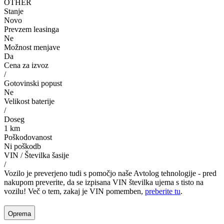
OTHER
Stanje
Novo
Prevzem leasinga
Ne
Možnost menjave
Da
Cena za izvoz
/
Gotovinski popust
Ne
Velikost baterije
/
Doseg
1 km
Poškodovanost
Ni poškodb
VIN / Številka šasije
/
Vozilo je preverjeno tudi s pomočjo naše Avtolog tehnologije - pred
nakupom preverite, da se izpisana VIN številka ujema s tisto na
vozilu! Več o tem, zakaj je VIN pomemben,
preberite tu
.
Oprema