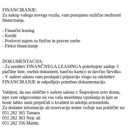
FINANCIRANJE:
Za nakup vašega novega vozila, vam ponujamo različne možnosti
financiranja.
- Finančni leasing
- Kredit
- Poslovni najem za fizične in pravne osebe
- Fleksi financiranje
DOKUMENTACIJA:
- Za ureditev FINANČNEGA LEASINGA potrebujete zadnje 3
plačilne liste, osebni dokument, bančno kartico in davčno številko.
- V našem salonu vam prodajalci pripravijo vlogo za odobritev
FINANCIRANJE in odpošljejo potrebno dokumentacijo.
Vabljeni, da nas obiščite v našem salonu v Štajerskem avto domu,
kjer vam odgovorimo na vsa vaša morebitna vprašanja in kjer se
boste lahko sami prepričali o kvaliteti in udobju avtomobila.
Za dodatne informacije ali rezervacijo testne vožnje nas pokličite na:
051 282 365 Tamara
051 282 363 Nejc ali
051 282 356 Martin.