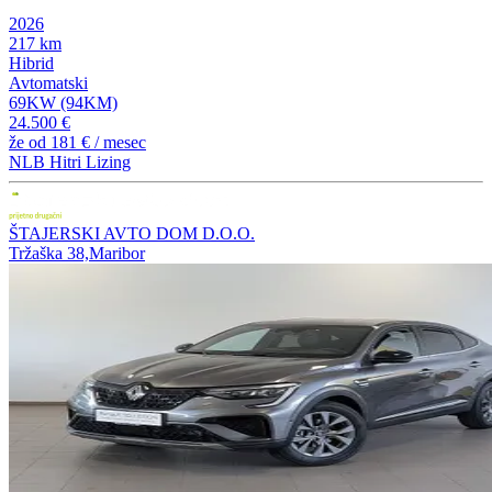
2026
217 km
Hibrid
Avtomatski
69KW (94KM)
24.500 €
že od
181 €
/ mesec
NLB Hitri Lizing
ŠTAJERSKI AVTO DOM D.O.O.
Tržaška 38,Maribor