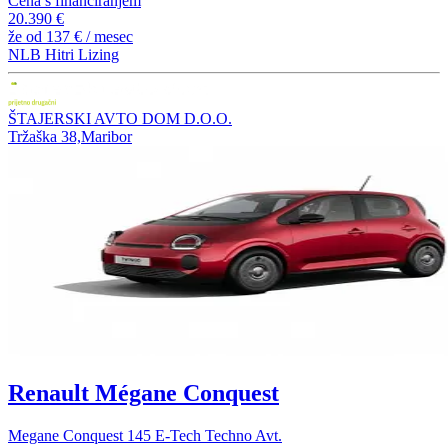
Cena s financiranjem
20.390 €
že od
137 €
/ mesec
NLB Hitri Lizing
ŠTAJERSKI AVTO DOM D.O.O.
Tržaška 38,Maribor
Renault Mégane Conquest
Megane Conquest 145 E-Tech Techno Avt.