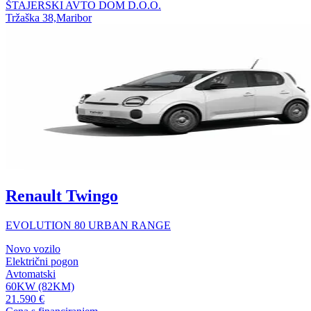
ŠTAJERSKI AVTO DOM D.O.O.
Tržaška 38,Maribor
Renault Twingo
EVOLUTION 80 URBAN RANGE
Novo vozilo
Električni pogon
Avtomatski
60KW (82KM)
21.590 €