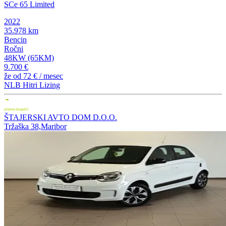
SCe 65 Limited
2022
35.978 km
Bencin
Ročni
48KW (65KM)
9.700 €
že od
72 €
/ mesec
NLB Hitri Lizing
ŠTAJERSKI AVTO DOM D.O.O.
Tržaška 38,Maribor