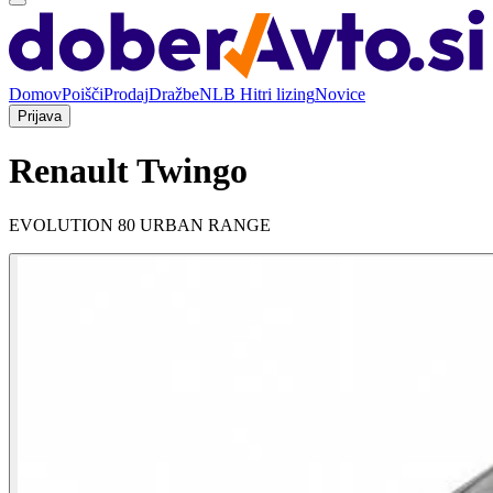
Domov
Poišči
Prodaj
Dražbe
NLB Hitri lizing
Novice
Prijava
Renault Twingo
EVOLUTION 80 URBAN RANGE