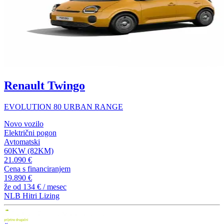
Renault Twingo
EVOLUTION 80 URBAN RANGE
Novo vozilo
Električni pogon
Avtomatski
60KW (82KM)
21.090 €
Cena s financiranjem
19.890 €
že od
134 €
/ mesec
NLB Hitri Lizing