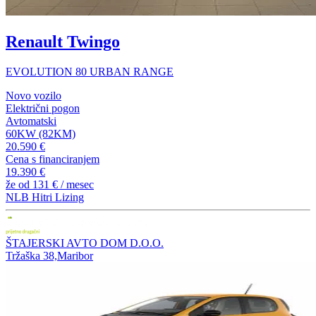
Renault Twingo
EVOLUTION 80 URBAN RANGE
Novo vozilo
Električni pogon
Avtomatski
60KW (82KM)
20.590 €
Cena s financiranjem
19.390 €
že od
131 €
/ mesec
NLB Hitri Lizing
ŠTAJERSKI AVTO DOM D.O.O.
Tržaška 38,Maribor