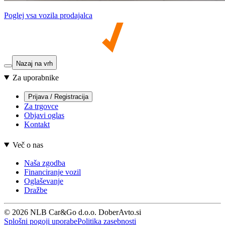
Poglej vsa vozila prodajalca
Nazaj na vrh
Za uporabnike
Prijava / Registracija
Za trgovce
Objavi oglas
Kontakt
Več o nas
Naša zgodba
Financiranje vozil
Oglaševanje
Dražbe
© 2026 NLB Car&Go d.o.o. DoberAvto.si
Splošni pogoji uporabe
Politika zasebnosti