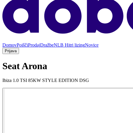
Domov
Poišči
Prodaj
Dražbe
NLB Hitri lizing
Novice
Prijava
Seat Arona
Ibiza 1.0 TSI 85KW STYLE EDITION DSG