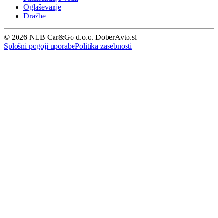
Oglaševanje
Dražbe
© 2026 NLB Car&Go d.o.o. DoberAvto.si
Splošni pogoji uporabe
Politika zasebnosti