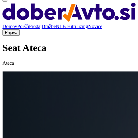
Domov
Poišči
Prodaj
Dražbe
NLB Hitri lizing
Novice
Prijava
Seat Ateca
Ateca