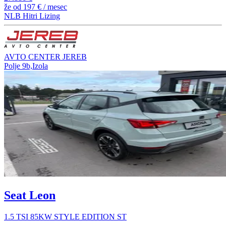
že od
197 €
/ mesec
NLB Hitri Lizing
AVTO CENTER JEREB
Polje 9b,Izola
Seat Leon
1.5 TSI 85KW STYLE EDITION ST