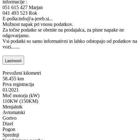
informacije :
051 615 427 Marjan
041 493 523 Rok
E-pošta:info@a-jereb.si...
Možnost napak pri vnosu podatkov.
Za točne podatke se obrnite na prodajalca, za pisne napake ne
odgovarjamo.
Vsi podatki so samo informativni in lahko odstopajo od podatkov na
vozi.......
Lastnosti
Prevoženi kilometri
58.455 km
Prva registracija
01/2021
Moč motorja (kW)
110KW (150KM)
Menjalnik
Avtomatski
Gorivo
Dizel
Pogon
Sprednji