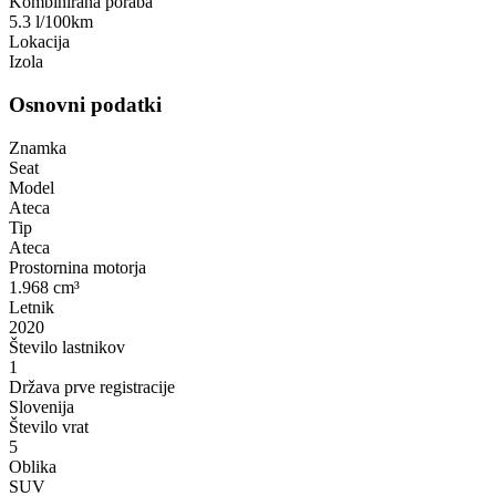
Kombinirana poraba
5.3 l/100km
Lokacija
Izola
Osnovni podatki
Znamka
Seat
Model
Ateca
Tip
Ateca
Prostornina motorja
1.968 cm³
Letnik
2020
Število lastnikov
1
Država prve registracije
Slovenija
Število vrat
5
Oblika
SUV