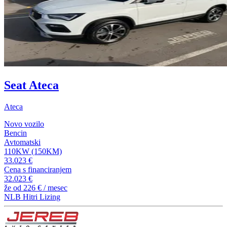
Seat Ateca
Ateca
Novo vozilo
Bencin
Avtomatski
110KW (150KM)
33.023 €
Cena s financiranjem
32.023 €
že od
226 €
/ mesec
NLB Hitri Lizing