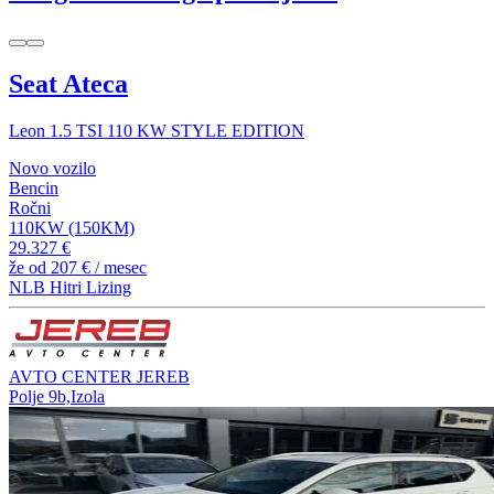
Seat Ateca
Leon 1.5 TSI 110 KW STYLE EDITION
Novo vozilo
Bencin
Ročni
110KW (150KM)
29.327 €
že od
207 €
/ mesec
NLB Hitri Lizing
AVTO CENTER JEREB
Polje 9b,Izola