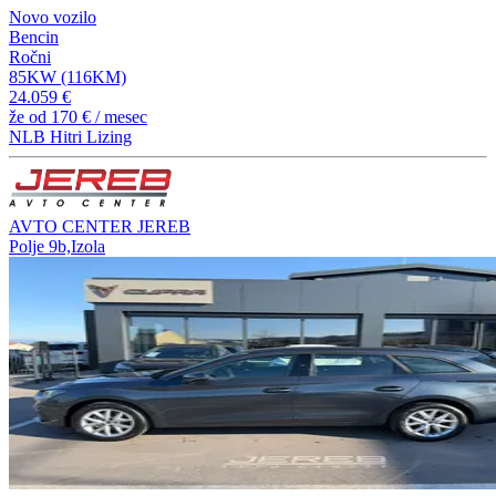
Novo vozilo
Bencin
Ročni
85KW (116KM)
24.059 €
že od
170 €
/ mesec
NLB Hitri Lizing
AVTO CENTER JEREB
Polje 9b,Izola