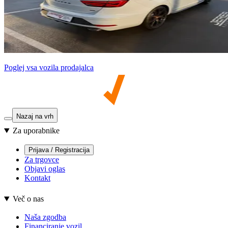
Poglej vsa vozila prodajalca
Nazaj na vrh
Za uporabnike
Prijava / Registracija
Za trgovce
Objavi oglas
Kontakt
Več o nas
Naša zgodba
Financiranje vozil