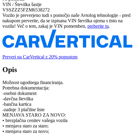
VIN / Številka šasije
VSSZZZ5FZM6538272
Vozilo je preverjeno tudi s pomočjo naše Avtolog tehnologije - pred
nakupom preverite, da se izpisana VIN številka ujema s tisto na
vozilu! Več o tem, zakaj je VIN pomemben,
preberite tu
.
Preveri na CarVertical z 20% popustom
Opis
Možnost ugodnega financiranja.
Potrebna dokumentacija:
-osebni dokument
-davčna številka
-bančna kartica
-zadnje 3 plačilne liste
MENJAVA STARO ZA NOVO:
• brezplačna cenitev vašega vozila
• menjava staro za staro;
• menjava staro za novo;