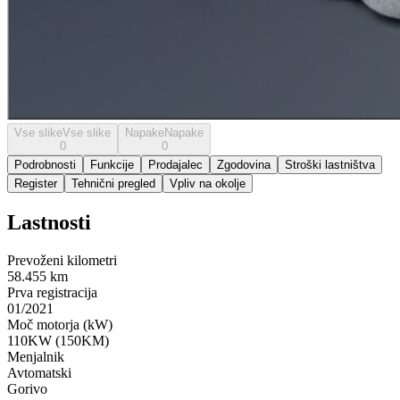
Vse slike
Vse slike
Napake
Napake
0
0
Podrobnosti
Funkcije
Prodajalec
Zgodovina
Stroški lastništva
Register
Tehnični pregled
Vpliv na okolje
Lastnosti
Prevoženi kilometri
58.455 km
Prva registracija
01/2021
Moč motorja (kW)
110KW (150KM)
Menjalnik
Avtomatski
Gorivo