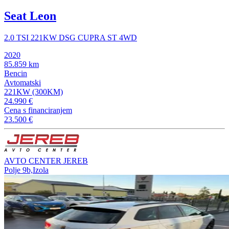
Seat Leon
2.0 TSI 221KW DSG CUPRA ST 4WD
2020
85.859 km
Bencin
Avtomatski
221KW (300KM)
24.990 €
Cena s financiranjem
23.500 €
AVTO CENTER JEREB
Polje 9b,Izola