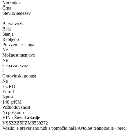
Notranjost
Črna
Število sedežev
5
Barva vozila
Bela
Stanje
Rabljeno
Prevzem leasinga
Ne
Možnost menjave
Ne
Cena za izvoz
/
Gotovinski popust
Ne
EURO
Euro 1
Izpusti
140 g/KM
Poškodovanost
Ni poškodb
VIN / Številka šasije
VSSZZZ5FZM6538272
Vozilo je preverjeno tudi s pomočjo naše Avtolog tehnologije - pred