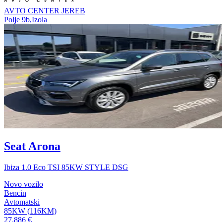
AVTO CENTER JEREB
Polje 9b,Izola
Seat Arona
Ibiza 1.0 Eco TSI 85KW STYLE DSG
Novo vozilo
Bencin
Avtomatski
85KW (116KM)
27.886 €