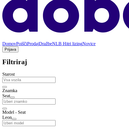
Domov
Poišči
Prodaj
Dražbe
NLB Hitri lizing
Novice
Prijava
Filtriraj
Starost
Znamka
Seat
Model - Seat
Leon