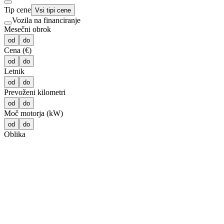
Tip cene
Vsi tipi cene
Vozila na financiranje
Mesečni obrok
od
do
Cena (€)
od
do
Letnik
od
do
Prevoženi kilometri
od
do
Moč motorja (kW)
od
do
Oblika