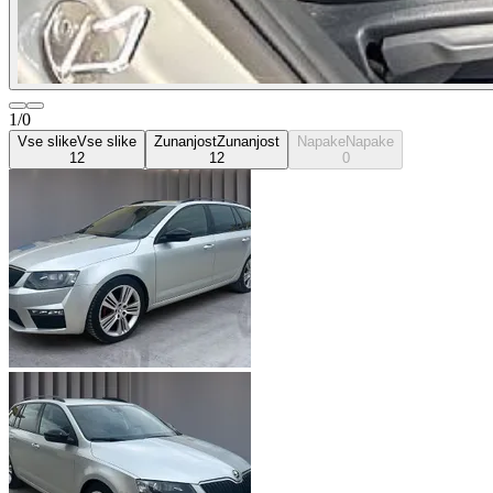
1/0
Vse slike
Vse slike
Zunanjost
Zunanjost
Napake
Napake
12
12
0