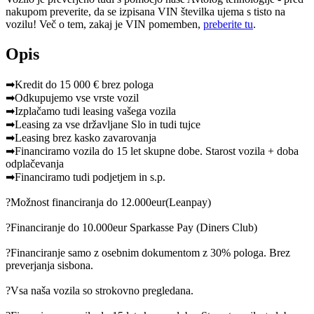
nakupom preverite, da se izpisana VIN številka ujema s tisto na
vozilu! Več o tem, zakaj je VIN pomemben,
preberite tu
.
Opis
➡Kredit do 15 000 € brez pologa
➡Odkupujemo vse vrste vozil
➡Izplačamo tudi leasing vašega vozila
➡Leasing za vse državljane Slo in tudi tujce
➡Leasing brez kasko zavarovanja
➡Financiramo vozila do 15 let skupne dobe. Starost vozila + doba
odplačevanja
➡Financiramo tudi podjetjem in s.p.
?Možnost financiranja do 12.000eur(Leanpay)
?Financiranje do 10.000eur Sparkasse Pay (Diners Club)
?Financiranje samo z osebnim dokumentom z 30% pologa. Brez
preverjanja sisbona.
?Vsa naša vozila so strokovno pregledana.