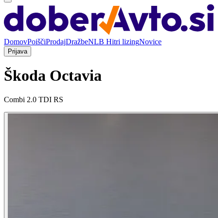
Domov
Poišči
Prodaj
Dražbe
NLB Hitri lizing
Novice
Prijava
Škoda Octavia
Combi 2.0 TDI RS