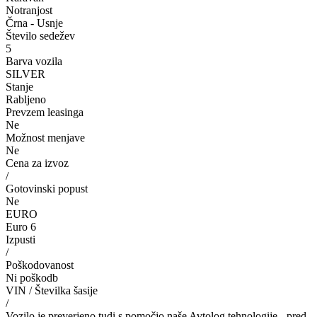
Notranjost
Črna - Usnje
Število sedežev
5
Barva vozila
SILVER
Stanje
Rabljeno
Prevzem leasinga
Ne
Možnost menjave
Ne
Cena za izvoz
/
Gotovinski popust
Ne
EURO
Euro 6
Izpusti
/
Poškodovanost
Ni poškodb
VIN / Številka šasije
/
Vozilo je preverjeno tudi s pomočjo naše Avtolog tehnologije - pred