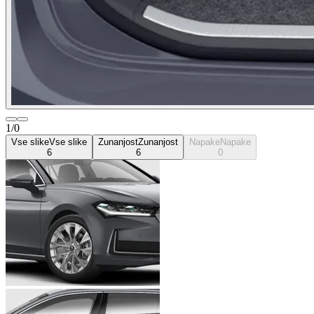
1/0
Vse slike
Vse slike
Zunanjost
Zunanjost
Napake
Napake
6
6
0