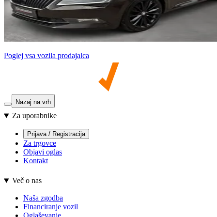
Poglej vsa vozila prodajalca
Nazaj na vrh
Za uporabnike
Prijava / Registracija
Za trgovce
Objavi oglas
Kontakt
Več o nas
Naša zgodba
Financiranje vozil
Oglaševanje