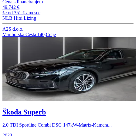
Cena s financiranjem
49.742 €
že od
351 €
/ mesec
NLB Hitri Lizing
A2S d.o.o.
Mariborska Cesta 140,Celje
Škoda Superb
2.0 TDI Sportline Combi DSG 147kW-Matrix-Kamera...
2023