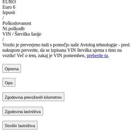
EURO
Euro 6
Izpusti
/
Poškodovanost
Ni poškodb
VIN / Številka šasije
/
Vozilo je preverjeno tudi s pomočjo naše Avtolog tehnologije - pred
nakupom preverite, da se izpisana VIN številka ujema s tisto na
vozilu! Več o tem, zakaj je VIN pomemben,
preberite tu
.
Oprema
Opis
Zgodovina prevoženih kilometrov
Zgodovina lastništva
Stroški lastništva