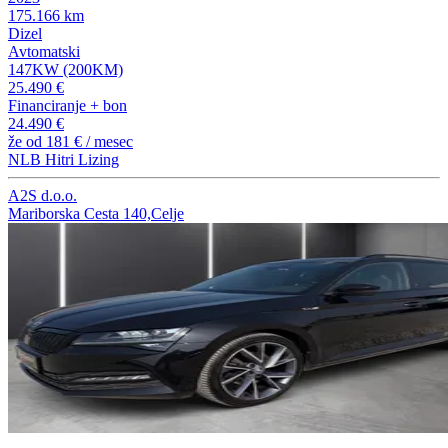
175.166 km
Dizel
Avtomatski
147KW (200KM)
25.490 €
Financiranje + bon
24.490 €
že od
181 €
/ mesec
NLB Hitri Lizing
A2S d.o.o.
Mariborska Cesta 140,Celje