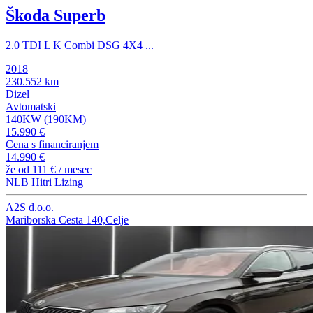
Škoda Superb
2.0 TDI L K Combi DSG 4X4 ...
2018
230.552 km
Dizel
Avtomatski
140KW (190KM)
15.990 €
Cena s financiranjem
14.990 €
že od
111 €
/ mesec
NLB Hitri Lizing
A2S d.o.o.
Mariborska Cesta 140,Celje