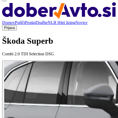
Domov
Poišči
Prodaj
Dražbe
NLB Hitri lizing
Novice
Prijava
Škoda Superb
Combi 2.0 TDI Selection DSG