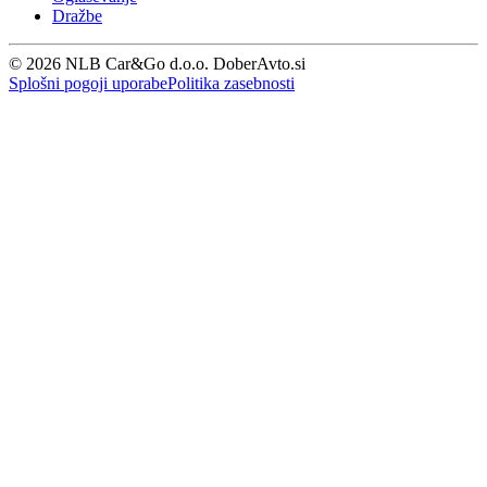
Dražbe
© 2026 NLB Car&Go d.o.o. DoberAvto.si
Splošni pogoji uporabe
Politika zasebnosti