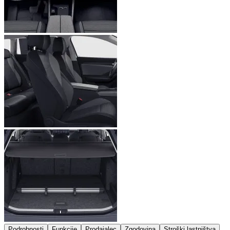
Podrobnosti
Funkcije
Prodajalec
Zgodovina
Stroški lastništva