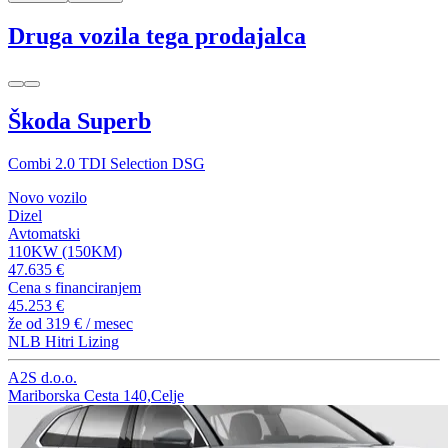
Druga vozila tega prodajalca
Škoda Superb
Combi 2.0 TDI Selection DSG
Novo vozilo
Dizel
Avtomatski
110KW (150KM)
47.635 €
Cena s financiranjem
45.253 €
že od
319 €
/ mesec
NLB Hitri Lizing
A2S d.o.o.
Mariborska Cesta 140,Celje