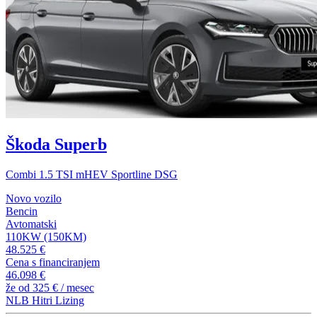
Škoda Superb
Combi 1.5 TSI mHEV Sportline DSG
Novo vozilo
Bencin
Avtomatski
110KW (150KM)
48.525 €
Cena s financiranjem
46.098 €
že od
325 €
/ mesec
NLB Hitri Lizing