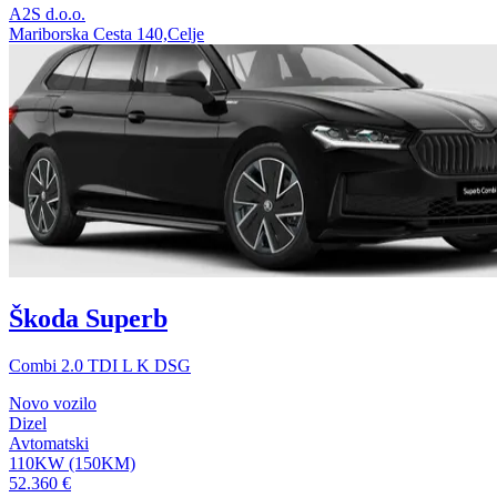
A2S d.o.o.
Mariborska Cesta 140,Celje
Škoda Superb
Combi 2.0 TDI L K DSG
Novo vozilo
Dizel
Avtomatski
110KW (150KM)
52.360 €