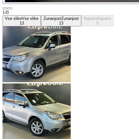
1/0
Vse slike
Vse slike
Zunanjost
Zunanjost
Napake
Napake
13
13
0