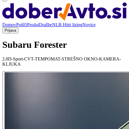
Domov
Poišči
Prodaj
Dražbe
NLB Hitri lizing
Novice
Prijava
Subaru Forester
2.0D-Sport-CVT-TEMPOMAT-STREŠNO OKNO-KAMERA-
KLJUKA