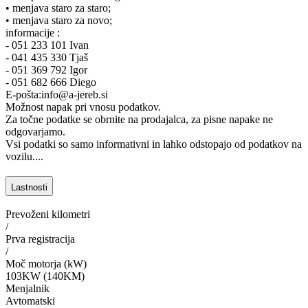
• menjava staro za staro;
• menjava staro za novo;
informacije :
- 051 233 101 Ivan
- 041 435 330 Tjaš
- 051 369 792 Igor
- 051 682 666 Diego
E-pošta:info@a-jereb.si
Možnost napak pri vnosu podatkov.
Za točne podatke se obrnite na prodajalca, za pisne napake ne
odgovarjamo.
Vsi podatki so samo informativni in lahko odstopajo od podatkov na
vozilu....
Lastnosti
Prevoženi kilometri
/
Prva registracija
/
Moč motorja (kW)
103KW (140KM)
Menjalnik
Avtomatski