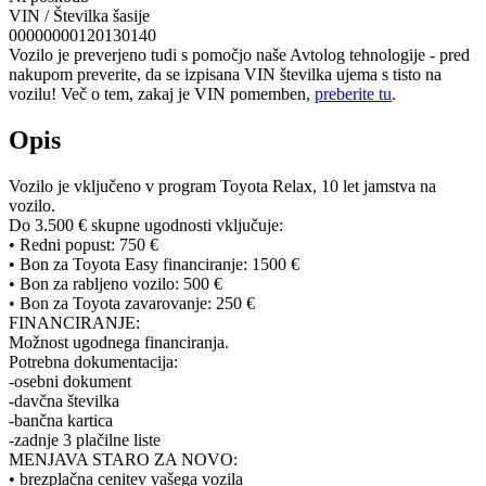
VIN / Številka šasije
00000000120130140
Vozilo je preverjeno tudi s pomočjo naše Avtolog tehnologije - pred
nakupom preverite, da se izpisana VIN številka ujema s tisto na
vozilu! Več o tem, zakaj je VIN pomemben,
preberite tu
.
Opis
Vozilo je vključeno v program Toyota Relax, 10 let jamstva na
vozilo.
Do 3.500 € skupne ugodnosti vključuje:
• Redni popust: 750 €
• Bon za Toyota Easy financiranje: 1500 €
• Bon za rabljeno vozilo: 500 €
• Bon za Toyota zavarovanje: 250 €
FINANCIRANJE:
Možnost ugodnega financiranja.
Potrebna dokumentacija:
-osebni dokument
-davčna številka
-bančna kartica
-zadnje 3 plačilne liste
MENJAVA STARO ZA NOVO:
• brezplačna cenitev vašega vozila