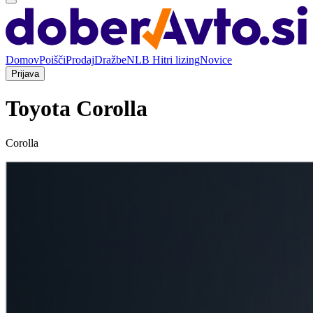
Domov
Poišči
Prodaj
Dražbe
NLB Hitri lizing
Novice
Prijava
Toyota Corolla
Corolla