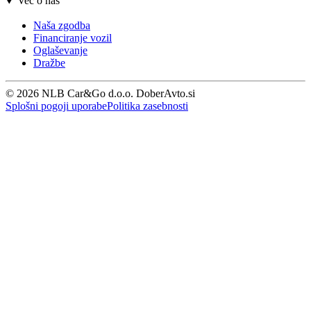
Več o nas
Naša zgodba
Financiranje vozil
Oglaševanje
Dražbe
© 2026 NLB Car&Go d.o.o. DoberAvto.si
Splošni pogoji uporabe
Politika zasebnosti