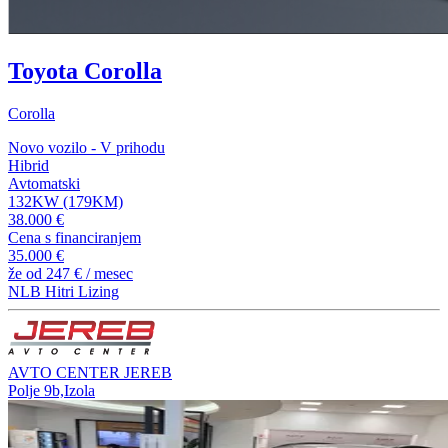
Toyota Corolla
Corolla
Novo vozilo - V prihodu
Hibrid
Avtomatski
132KW (179KM)
38.000 €
Cena s financiranjem
35.000 €
že od
247 €
/ mesec
NLB Hitri Lizing
AVTO CENTER JEREB
Polje 9b,Izola