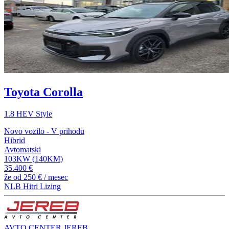
Toyota Corolla
1.8 HEV Style
Novo vozilo - V prihodu
Hibrid
Avtomatski
103KW (140KM)
35.400 €
že od
250 €
/ mesec
NLB Hitri Lizing
AVTO CENTER JEREB