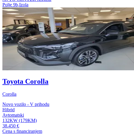
Polje 9b,Izola
Toyota Corolla
Corolla
Novo vozilo - V prihodu
Hibrid
Avtomatski
132KW (179KM)
38.450 €
Cena s financiranjem