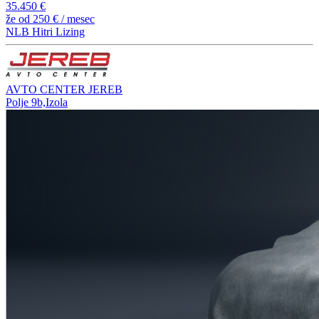
35.450 €
že od
250 €
/ mesec
NLB Hitri Lizing
AVTO CENTER JEREB
Polje 9b,Izola