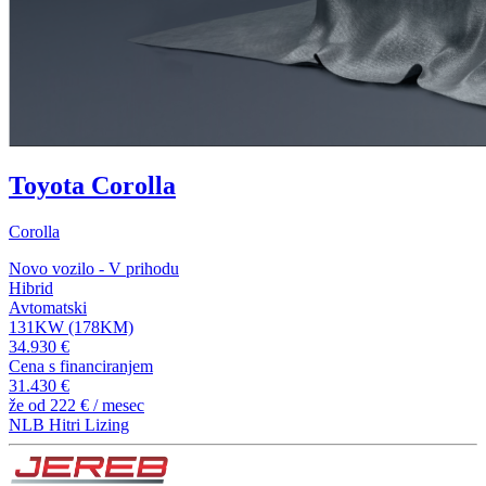
Toyota Corolla
Corolla
Novo vozilo - V prihodu
Hibrid
Avtomatski
131KW (178KM)
34.930 €
Cena s financiranjem
31.430 €
že od
222 €
/ mesec
NLB Hitri Lizing