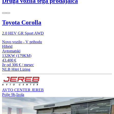
Druga vozila tega prodajalca
Toyota Corolla
2.0 HEV GR Sport AWD
Novo vozilo - V prihodu
Hibrid
Avtomatski
132KW (179KM)
43.400 €
že od
306 €
/ mesec
NLB Hitri Lizing
AVTO CENTER JEREB
Polje 9b,Izola