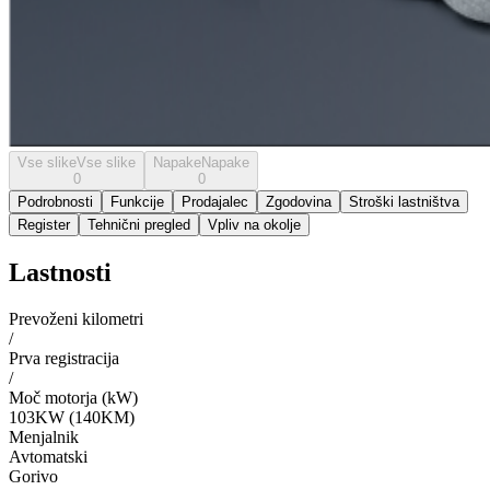
Vse slike
Vse slike
Napake
Napake
0
0
Podrobnosti
Funkcije
Prodajalec
Zgodovina
Stroški lastništva
Register
Tehnični pregled
Vpliv na okolje
Lastnosti
Prevoženi kilometri
/
Prva registracija
/
Moč motorja (kW)
103KW (140KM)
Menjalnik
Avtomatski
Gorivo