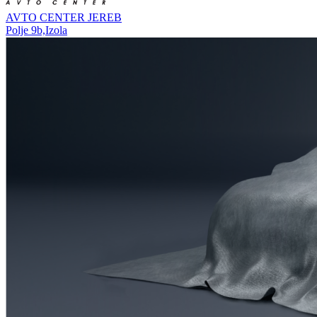
AVTO CENTER JEREB
Polje 9b,Izola