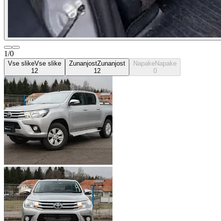
1/0
Vse slike
Vse slike
Zunanjost
Zunanjost
Napake
Napake
12
12
0