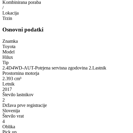
Kombinirana poraba
/
Lokacija
Trzin
Osnovni podatki
Znamka
Toyota
Model
Hilux
Tip
2.4D4WD-AUT-Potrjena servisna zgodovina 2.Lastnik
Prostornina motorja
2.393 cm³
Letnik
2017
Število lastnikov
2
Država prve registracije
Slovenija
Število vrat
4
Oblika
Pick up