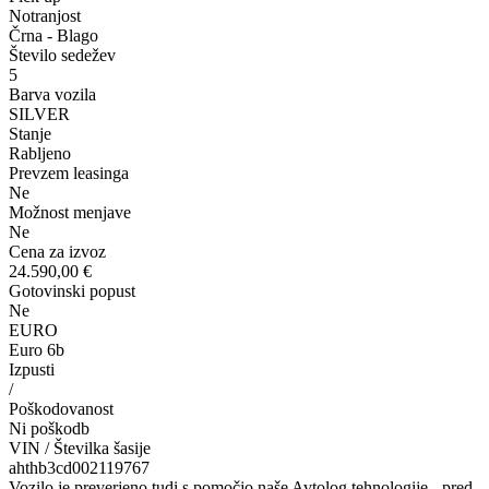
Notranjost
Črna - Blago
Število sedežev
5
Barva vozila
SILVER
Stanje
Rabljeno
Prevzem leasinga
Ne
Možnost menjave
Ne
Cena za izvoz
24.590,00 €
Gotovinski popust
Ne
EURO
Euro 6b
Izpusti
/
Poškodovanost
Ni poškodb
VIN / Številka šasije
ahthb3cd002119767
Vozilo je preverjeno tudi s pomočjo naše Avtolog tehnologije - pred