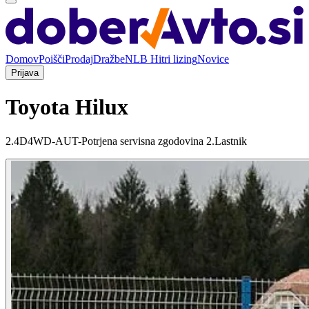
Domov
Poišči
Prodaj
Dražbe
NLB Hitri lizing
Novice
Prijava
Toyota Hilux
2.4D4WD-AUT-Potrjena servisna zgodovina 2.Lastnik