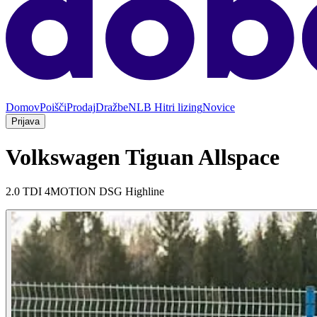
Domov
Poišči
Prodaj
Dražbe
NLB Hitri lizing
Novice
Prijava
Volkswagen Tiguan Allspace
2.0 TDI 4MOTION DSG Highline