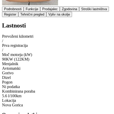
Podrobnosti
Funkcije
Prodajalec
Zgodovina
Stroški lastništva
Register
Tehnični pregled
Vpliv na okolje
Lastnosti
Prevoženi kilometri
/
Prva registracija
/
Moč motorja (kW)
90KW (122KM)
Menjalnik
Avtomatski
Gorivo
Dizel
Pogon
Ni podatka
Kombinirana poraba
5.6 l/100km
Lokacija
Nova Gorica