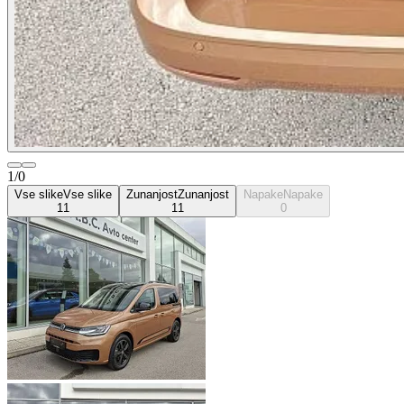
1/0
Vse slike
Vse slike
Zunanjost
Zunanjost
Napake
Napake
11
11
0