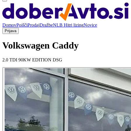
Domov
Poišči
Prodaj
Dražbe
NLB Hitri lizing
Novice
Prijava
Volkswagen Caddy
2.0 TDI 90KW EDITION DSG