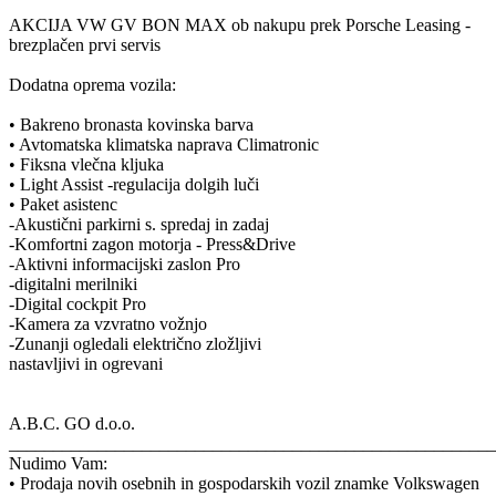
AKCIJA VW GV BON MAX ob nakupu prek Porsche Leasing -
brezplačen prvi servis
Dodatna oprema vozila:
• Bakreno bronasta kovinska barva
• Avtomatska klimatska naprava Climatronic
• Fiksna vlečna kljuka
• Light Assist -regulacija dolgih luči
• Paket asistenc
-Akustični parkirni s. spredaj in zadaj
-Komfortni zagon motorja - Press&Drive
-Aktivni informacijski zaslon Pro
-digitalni merilniki
-Digital cockpit Pro
-Kamera za vzvratno vožnjo
-Zunanji ogledali električno zložljivi
nastavljivi in ogrevani
A.B.C. GO d.o.o.
_______________________________________________________
Nudimo Vam:
• Prodaja novih osebnih in gospodarskih vozil znamke Volkswagen