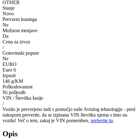
OTHER
Stanje
Novo
Prevzem leasinga
Ne
Možnost menjave
Da
Cena za izvoz
/
Gotovinski popust
Ne
EURO
Euro 6
Izpusti
146 g/KM
Poškodovanost
Ni poškodb
VIN / Številka šasije
/
Vozilo je preverjeno tudi s pomočjo naše Avtolog tehnologije - pred
nakupom preverite, da se izpisana VIN številka ujema s tisto na
vozilu! Več o tem, zakaj je VIN pomemben,
preberite tu
.
Opis