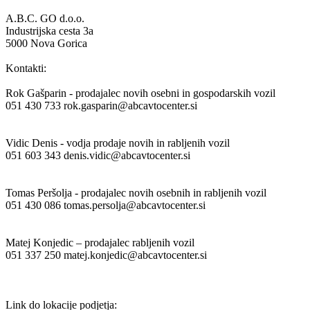
A.B.C. GO d.o.o.
Industrijska cesta 3a
5000 Nova Gorica
Kontakti:
Rok Gašparin - prodajalec novih osebni in gospodarskih vozil
051 430 733 rok.gasparin@abcavtocenter.si
Vidic Denis - vodja prodaje novih in rabljenih vozil
051 603 343 denis.vidic@abcavtocenter.si
Tomas Peršolja - prodajalec novih osebnih in rabljenih vozil
051 430 086 tomas.persolja@abcavtocenter.si
Matej Konjedic – prodajalec rabljenih vozil
051 337 250 matej.konjedic@abcavtocenter.si
Link do lokacije podjetja: