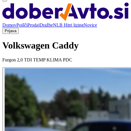
Domov
Poišči
Prodaj
Dražbe
NLB Hitri lizing
Novice
Prijava
Volkswagen Caddy
Furgon 2,0 TDI TEMP KLIMA PDC