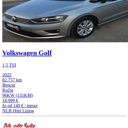
Volkswagen Golf
1,5 TSI
2022
82.757 km
Bencin
Ročni
96KW (131KM)
18.999 €
že od
140 €
/ mesec
NLB Hitri Lizing