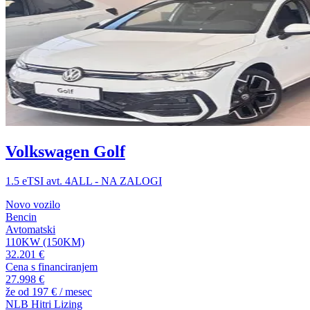
Volkswagen Golf
1.5 eTSI avt. 4ALL - NA ZALOGI
Novo vozilo
Bencin
Avtomatski
110KW (150KM)
32.201 €
Cena s financiranjem
27.998 €
že od
197 €
/ mesec
NLB Hitri Lizing