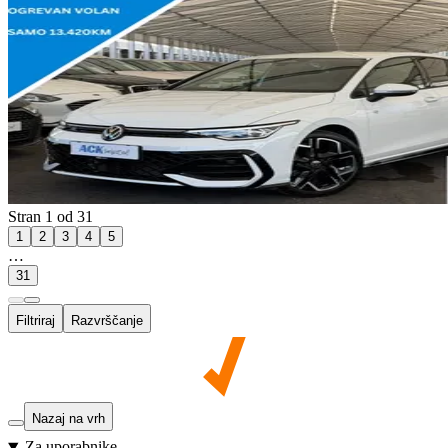
Stran 1 od 31
1
2
3
4
5
…
31
Filtriraj
Razvrščanje
Nazaj na vrh
Za uporabnike