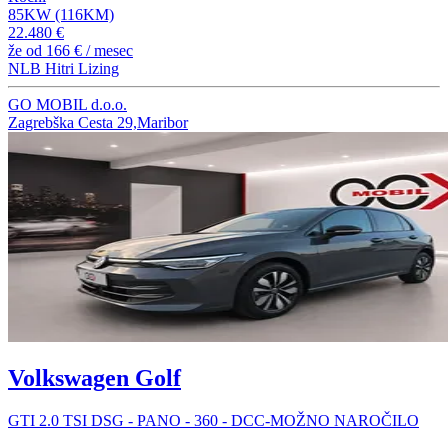
85KW (116KM)
22.480 €
že od
166 €
/ mesec
NLB Hitri Lizing
GO MOBIL d.o.o.
Zagrebška Cesta 29,Maribor
Volkswagen Golf
GTI 2.0 TSI DSG - PANO - 360 - DCC-MOŽNO NAROČILO