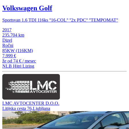
Volkswagen Golf
Sportsvan 1.6 TDI 116ks °16-COL° °2x PDC° °TEMPOMAT°
2017
235.704 km
Dizel
Ročni
85KW (116KM)
7.999 €
že od
74 €
/ mesec
NLB Hitri Lizing
LMC AVTOCENTER D.O.O.
Litijska cesta 76,Ljubljana