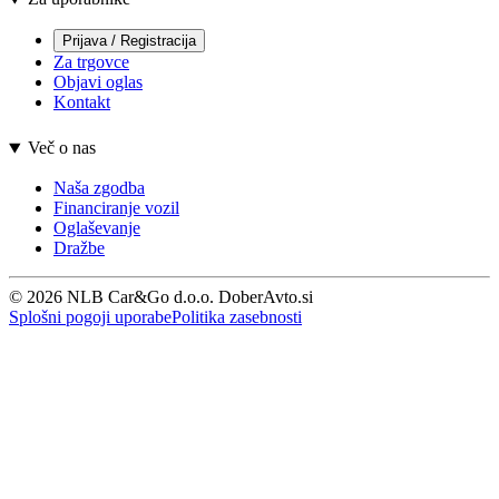
Prijava / Registracija
Za trgovce
Objavi oglas
Kontakt
Več o nas
Naša zgodba
Financiranje vozil
Oglaševanje
Dražbe
© 2026 NLB Car&Go d.o.o. DoberAvto.si
Splošni pogoji uporabe
Politika zasebnosti