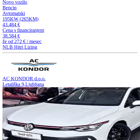
Novo vozilo
Bencin
Avtomatski
195KW (265KM)
43.484 €
Cena s financiranjem
38.584 €
že od
272 €
/ mesec
NLB Hitri Lizing
AC KONDOR d.o.o.
Letališka 9,Ljubljana