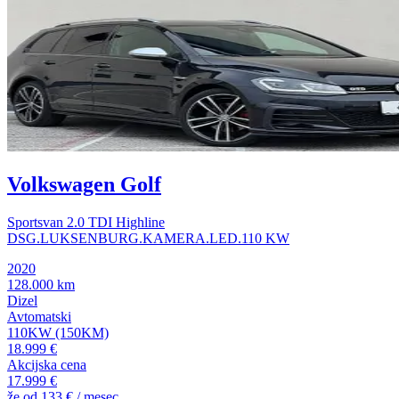
Volkswagen Golf
Sportsvan 2.0 TDI Highline
DSG.LUKSENBURG.KAMERA.LED.110 KW
2020
128.000 km
Dizel
Avtomatski
110KW (150KM)
18.999 €
Akcijska cena
17.999 €
že od
133 €
/ mesec