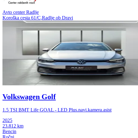
Avto center Radlje
Koroška cesta 61/C,Radlje ob Dravi
Volkswagen Golf
1.5 TSI BMT Life GOAL - LED Plus.navi.kamera.asist
2025
23.812 km
Bencin
Ročni