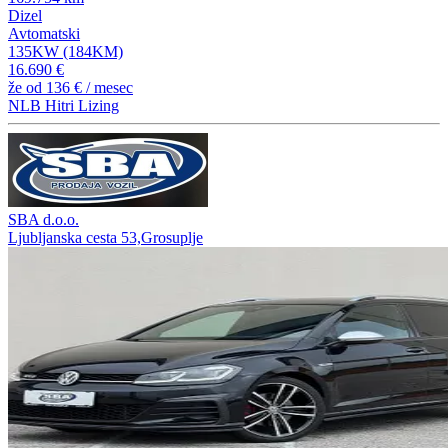
Dizel
Avtomatski
135KW (184KM)
16.690 €
že od
136 €
/ mesec
NLB Hitri Lizing
SBA d.o.o.
Ljubljanska cesta 53,Grosuplje