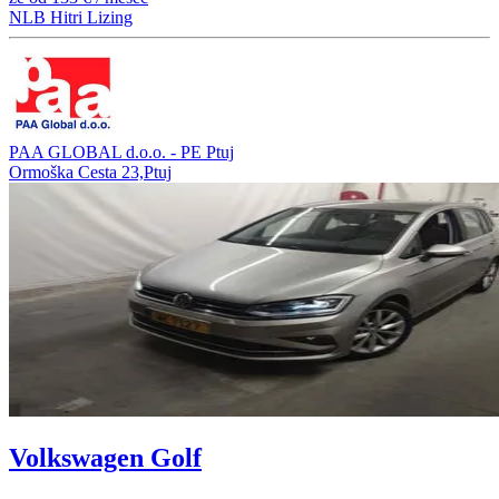
NLB Hitri Lizing
PAA GLOBAL d.o.o. - PE Ptuj
Ormoška Cesta 23,Ptuj
Volkswagen Golf