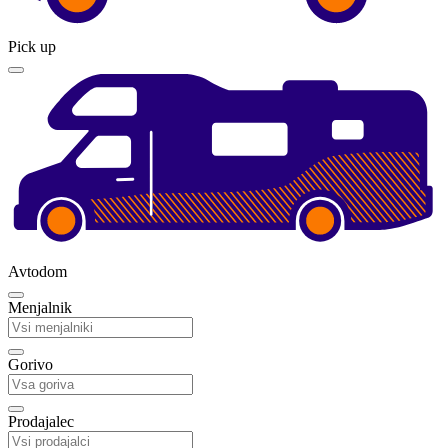
Pick up
Avtodom
Menjalnik
Gorivo
Prodajalec