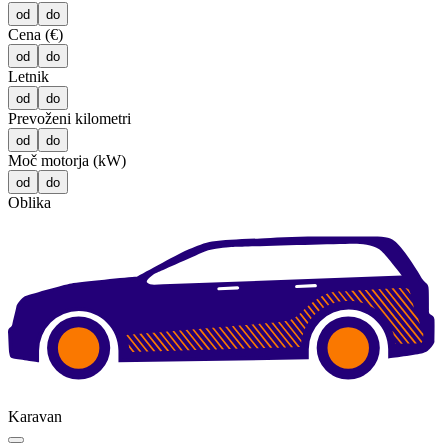
od
do
Cena (€)
od
do
Letnik
od
do
Prevoženi kilometri
od
do
Moč motorja (kW)
od
do
Oblika
Karavan