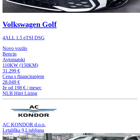
Volkswagen Golf
4ALL 1.5 eTSI DSG
Novo vozilo
Bencin
Avtomatski
110KW (150KM)
31.299 €
Cena s financiranjem
28.049 €
že od
198 €
/ mesec
NLB Hitri Lizing
AC KONDOR d.o.o.
Letališka 9,Ljubljana