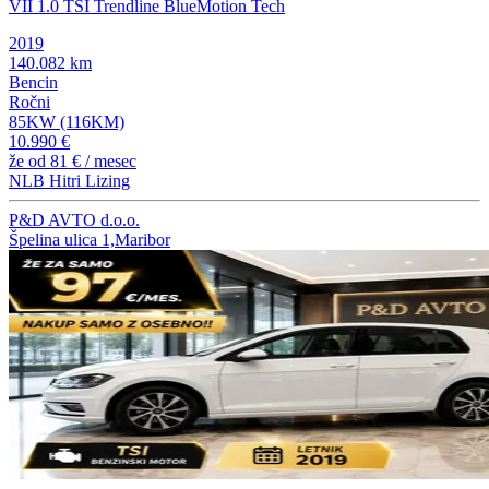
VII 1.0 TSI Trendline BlueMotion Tech
2019
140.082 km
Bencin
Ročni
85KW (116KM)
10.990 €
že od
81 €
/ mesec
NLB Hitri Lizing
P&D AVTO d.o.o.
Špelina ulica 1,Maribor