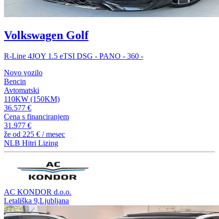
Volkswagen Golf
R-Line 4JOY 1.5 eTSI DSG - PANO - 360 -
Novo vozilo
Bencin
Avtomatski
110KW (150KM)
36.577 €
Cena s financiranjem
31.977 €
že od
225 €
/ mesec
NLB Hitri Lizing
AC KONDOR d.o.o.
Letališka 9,Ljubljana