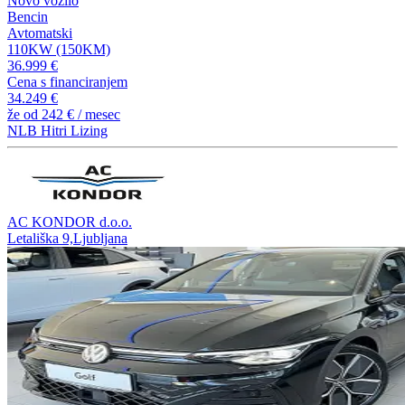
Novo vozilo
Bencin
Avtomatski
110KW (150KM)
36.999 €
Cena s financiranjem
34.249 €
že od
242 €
/ mesec
NLB Hitri Lizing
AC KONDOR d.o.o.
Letališka 9,Ljubljana