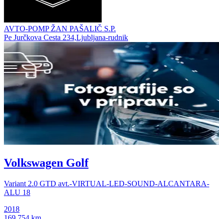
AVTO-POMP ŽAN PAŠALIČ S.P.
Pe Jurčkova Cesta 234,Ljubljana-rudnik
Volkswagen Golf
Variant 2.0 GTD avt.-VIRTUAL-LED-SOUND-ALCANTARA-
ALU 18
2018
169.754 km