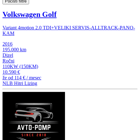
Počisti filtre
Volkswagen Golf
Variant 4motion 2.0 TDI+VELIKI SERVIS-ALLTRACK-PANO-
KAM
2016
195.000 km
Dizel
Ročni
110KW (150KM)
10.590 €
že od
114 €
/ mesec
NLB Hitri Lizing