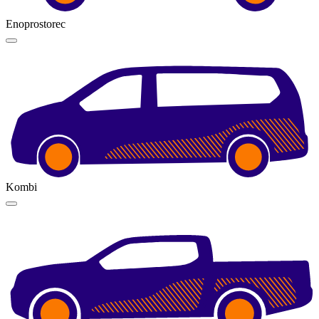
Enoprostorec
Kombi