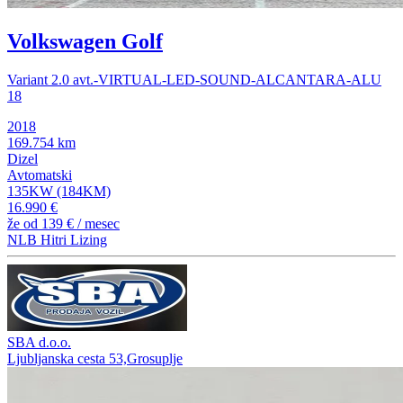
Volkswagen Golf
Variant 2.0 avt.-VIRTUAL-LED-SOUND-ALCANTARA-ALU
18
2018
169.754 km
Dizel
Avtomatski
135KW (184KM)
16.990 €
že od
139 €
/ mesec
NLB Hitri Lizing
SBA d.o.o.
Ljubljanska cesta 53,Grosuplje