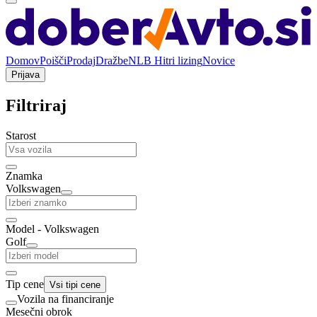
Domov
Poišči
Prodaj
Dražbe
NLB Hitri lizing
Novice
Prijava
Filtriraj
Starost
Znamka
Volkswagen
Model - Volkswagen
Golf
Tip cene
Vsi tipi cene
Vozila na financiranje
Mesečni obrok