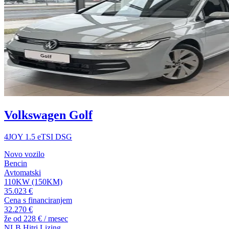
Volkswagen Golf
4JOY 1.5 eTSI DSG
Novo vozilo
Bencin
Avtomatski
110KW (150KM)
35.023 €
Cena s financiranjem
32.270 €
že od
228 €
/ mesec
NLB Hitri Lizing