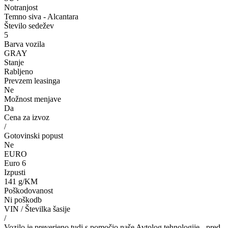
Notranjost
Temno siva - Alcantara
Število sedežev
5
Barva vozila
GRAY
Stanje
Rabljeno
Prevzem leasinga
Ne
Možnost menjave
Da
Cena za izvoz
/
Gotovinski popust
Ne
EURO
Euro 6
Izpusti
141 g/KM
Poškodovanost
Ni poškodb
VIN / Številka šasije
/
Vozilo je preverjeno tudi s pomočjo naše Avtolog tehnologije - pred