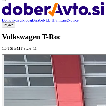
Domov
Poišči
Prodaj
Dražbe
NLB Hitri lizing
Novice
Prijava
Volkswagen T-Roc
1.5 TSI BMT Style -11-