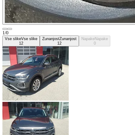
1/0
Vse slike
Vse slike
Zunanjost
Zunanjost
Napake
Napake
12
12
0