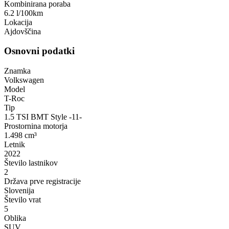
Kombinirana poraba
6.2 l/100km
Lokacija
Ajdovščina
Osnovni podatki
Znamka
Volkswagen
Model
T-Roc
Tip
1.5 TSI BMT Style -11-
Prostornina motorja
1.498 cm³
Letnik
2022
Število lastnikov
2
Država prve registracije
Slovenija
Število vrat
5
Oblika
SUV