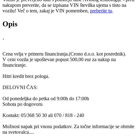
nakupom preverite, da se izpisana VIN številka ujema s tisto na
vozilu! Več o tem, zakaj je VIN pomemben,
preberite tu
.
Opis
¸
Cena velja v primeru financiranja.(Crono d.o.o. kot posrednik).
V ceni vozila je upoštevan popust 500,00 eur za nakup na
financiranje.
Hitri kredit brez pologa.
DELOVNI ČAS:
Od ponedeljka do petka od 9:00h do 17:00h
Sobota po dogovoru
Kontakt: 05/368 50 30 ali 070 / 818 - 240
Možnost napak pri vnosu podatkov. Za točne informacije se obrnite
na svetovalca....