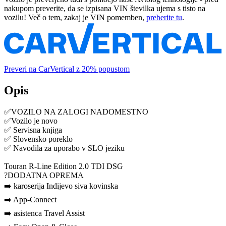
nakupom preverite, da se izpisana VIN številka ujema s tisto na
vozilu! Več o tem, zakaj je VIN pomemben,
preberite tu
.
Preveri na CarVertical z 20% popustom
Opis
✅VOZILO NA ZALOGI NADOMESTNO
✅Vozilo je novo
✅ Servisna knjiga
✅ Slovensko poreklo
✅ Navodila za uporabo v SLO jeziku
Touran R-Line Edition 2.0 TDI DSG
?DODATNA OPREMA
➡️ karoserija Indijevo siva kovinska
➡️ App-Connect
➡️ asistenca Travel Assist