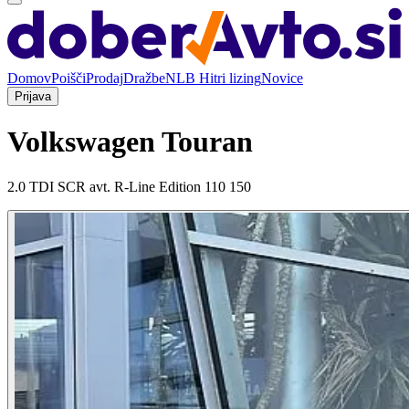
Domov
Poišči
Prodaj
Dražbe
NLB Hitri lizing
Novice
Prijava
Volkswagen Touran
2.0 TDI SCR avt. R-Line Edition 110 150