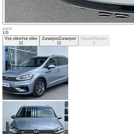
1/0
Vse slike
Vse slike
Zunanjost
Zunanjost
Napake
Napake
12
12
0