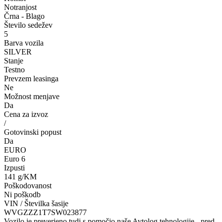
Notranjost
Črna - Blago
Število sedežev
5
Barva vozila
SILVER
Stanje
Testno
Prevzem leasinga
Ne
Možnost menjave
Da
Cena za izvoz
/
Gotovinski popust
Da
EURO
Euro 6
Izpusti
141 g/KM
Poškodovanost
Ni poškodb
VIN / Številka šasije
WVGZZZ1T7SW023877
Vozilo je preverjeno tudi s pomočjo naše Avtolog tehnologije - pred