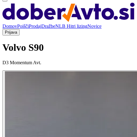
Domov
Poišči
Prodaj
Dražbe
NLB Hitri lizing
Novice
Prijava
Volvo S90
D3 Momentum Avt.