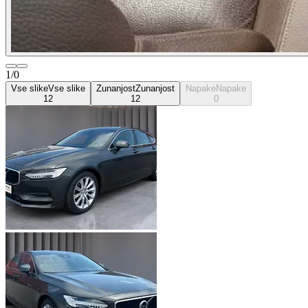
1/0
Vse slike
Vse slike
Zunanjost
Zunanjost
Napake
Napake
12
12
0