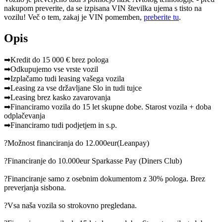
nakupom preverite, da se izpisana VIN številka ujema s tisto na
vozilu! Več o tem, zakaj je VIN pomemben,
preberite tu
.
Opis
➡Kredit do 15 000 € brez pologa
➡Odkupujemo vse vrste vozil
➡Izplačamo tudi leasing vašega vozila
➡Leasing za vse državljane Slo in tudi tujce
➡Leasing brez kasko zavarovanja
➡Financiramo vozila do 15 let skupne dobe. Starost vozila + doba
odplačevanja
➡Financiramo tudi podjetjem in s.p.
?Možnost financiranja do 12.000eur(Leanpay)
?Financiranje do 10.000eur Sparkasse Pay (Diners Club)
?Financiranje samo z osebnim dokumentom z 30% pologa. Brez
preverjanja sisbona.
?Vsa naša vozila so strokovno pregledana.