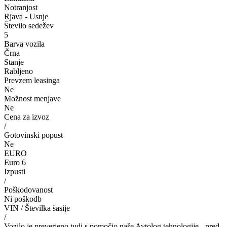
Notranjost
Rjava - Usnje
Število sedežev
5
Barva vozila
Črna
Stanje
Rabljeno
Prevzem leasinga
Ne
Možnost menjave
Ne
Cena za izvoz
/
Gotovinski popust
Ne
EURO
Euro 6
Izpusti
/
Poškodovanost
Ni poškodb
VIN / Številka šasije
/
Vozilo je preverjeno tudi s pomočjo naše Avtolog tehnologije - pred