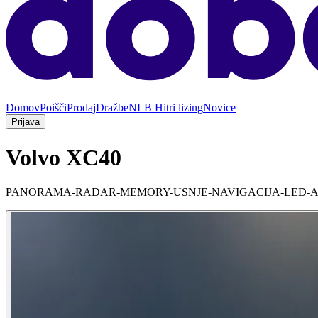
Domov
Poišči
Prodaj
Dražbe
NLB Hitri lizing
Novice
Prijava
Volvo XC40
PANORAMA-RADAR-MEMORY-USNJE-NAVIGACIJA-LED-