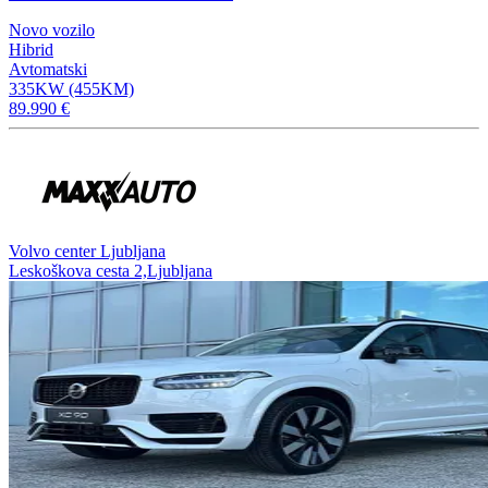
Novo vozilo
Hibrid
Avtomatski
335KW (455KM)
89.990 €
Volvo center Ljubljana
Leskoškova cesta 2,Ljubljana