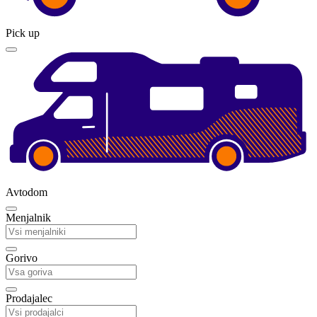
Pick up
Avtodom
Menjalnik
Gorivo
Prodajalec