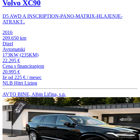
Volvo XC90
D5 AWD A INSCRIPTION-PANO-MATRIX-HLAJENJE-
ATRAKT..
2016
209.650 km
Dizel
Avtomatski
173KW (235KM)
22.295 €
Cena s financiranjem
20.995 €
že od
225 €
/ mesec
NLB Hitri Lizing
AVTO BINE, Albin Ličina, s.p.