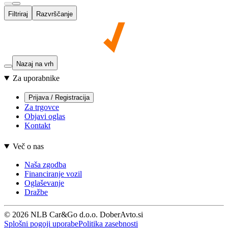
Filtriraj
Razvrščanje
Nazaj na vrh
Za uporabnike
Prijava / Registracija
Za trgovce
Objavi oglas
Kontakt
Več o nas
Naša zgodba
Financiranje vozil
Oglaševanje
Dražbe
© 2026 NLB Car&Go d.o.o. DoberAvto.si
Splošni pogoji uporabe
Politika zasebnosti