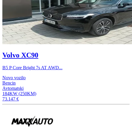
Volvo XC90
B5 P Core Bright 7s AT AWD...
Novo vozilo
Bencin
Avtomatski
184KW (250KM)
73.147 €