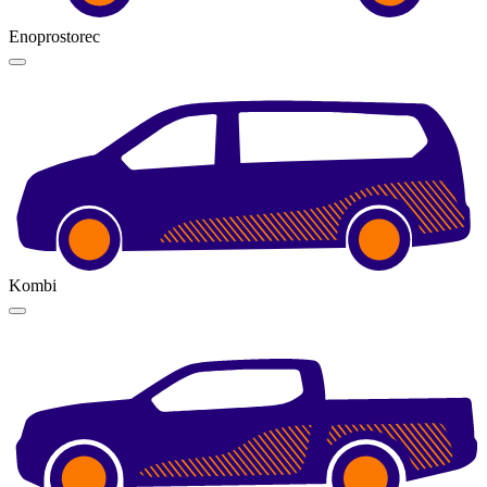
Enoprostorec
Kombi