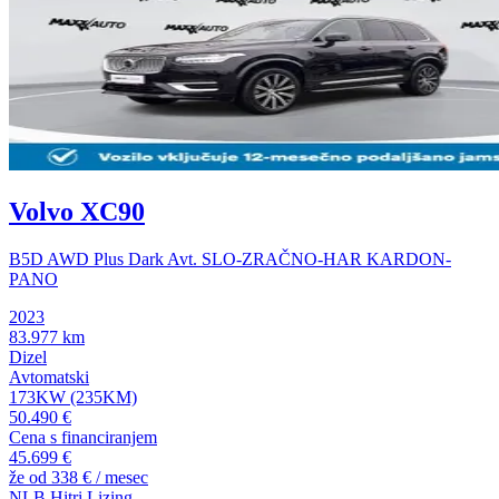
Volvo XC90
B5D AWD Plus Dark Avt. SLO-ZRAČNO-HAR KARDON-
PANO
2023
83.977 km
Dizel
Avtomatski
173KW (235KM)
50.490 €
Cena s financiranjem
45.699 €
že od
338 €
/ mesec
NLB Hitri Lizing