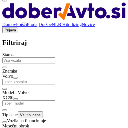
Domov
Poišči
Prodaj
Dražbe
NLB Hitri lizing
Novice
Prijava
Filtriraj
Starost
Znamka
Volvo
Model - Volvo
XC90
Tip cene
Vsi tipi cene
Vozila na financiranje
Mesečni obrok