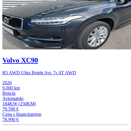
Volvo XC90
B5 AWD Ultra Bright Avt. 7s AT AWD
2026
9.000 km
Bencin
Avtomatski
184KW (250KM)
79.590 €
Cena s financiranjem
78.990 €