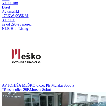
59.000 km
Dizel
Avtomatski
173KW (235KM)
39.990 €
že od
295 €
/ mesec
NLB Hitri Lizing
AVTOHIŠA MEŠKO d.o.o. PE Murska Sobota
Tišinska ulica 29F,Murska Sobota