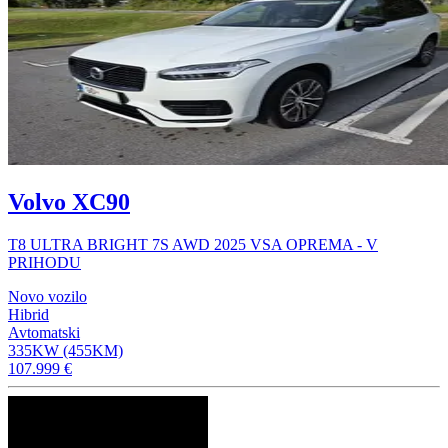
Volvo XC90
T8 ULTRA BRIGHT 7S AWD 2025 VSA OPREMA - V
PRIHODU
Novo vozilo
Hibrid
Avtomatski
335KW (455KM)
107.999 €