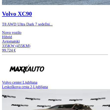
Volvo XC90
T8 AWD Ultra Dark 7 sedežni...
Novo vozilo
Hibrid
Avtomatski
335KW (455KM)
99.724 €
Volvo center Ljubljana
Leskoškova cesta 2,Ljubljana