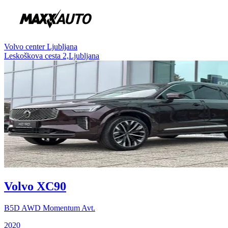
Volvo center Ljubljana
Leskoškova cesta 2,Ljubljana
Volvo XC90
B5D AWD Momentum Avt.
2020