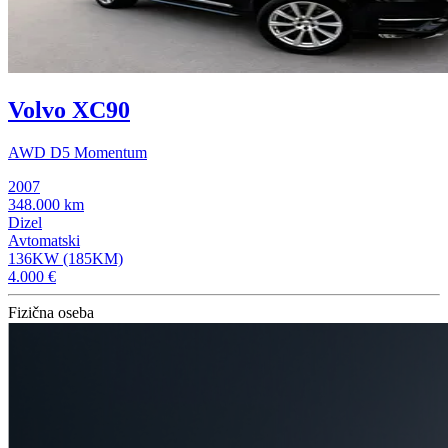
Volvo XC90
AWD D5 Momentum
2007
348.000 km
Dizel
Avtomatski
136KW (185KM)
4.000 €
Fizična oseba