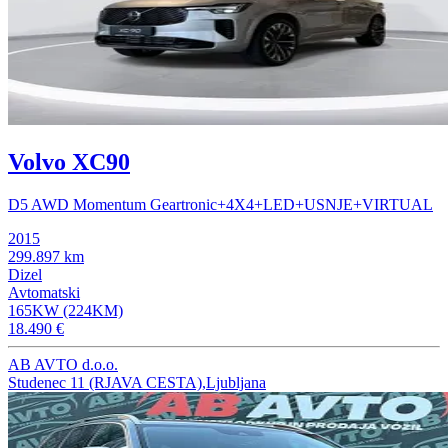
Volvo XC90
D5 AWD Momentum Geartronic+4X4+LED+USNJE+VIRTUAL
2015
299.897 km
Dizel
Avtomatski
165KW (224KM)
18.490 €
AB AVTO d.o.o.
Studenec 11 (RJAVA CESTA),Ljubljana