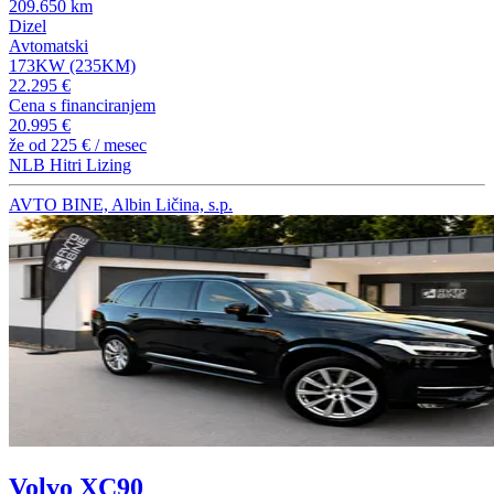
209.650 km
Dizel
Avtomatski
173KW (235KM)
22.295 €
Cena s financiranjem
20.995 €
že od
225 €
/ mesec
NLB Hitri Lizing
AVTO BINE, Albin Ličina, s.p.
Volvo XC90