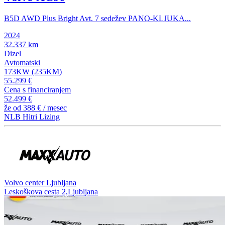
B5D AWD Plus Bright Avt. 7 sedežev PANO-KLJUKA...
2024
32.337 km
Dizel
Avtomatski
173KW (235KM)
55.299 €
Cena s financiranjem
52.499 €
že od
388 €
/ mesec
NLB Hitri Lizing
Volvo center Ljubljana
Leskoškova cesta 2,Ljubljana