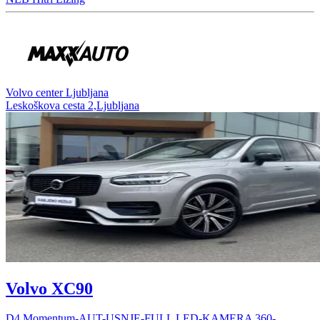
Volvo center Ljubljana
Leskoškova cesta 2,Ljubljana
Volvo XC90
D4 Momentum-AUT-USNJE-FULL LED-KAMERA 360-