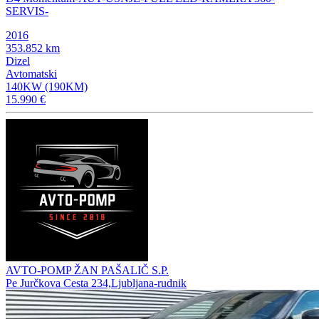
SERVIS-
2016
353.852 km
Dizel
Avtomatski
140KW (190KM)
15.990 €
AVTO-POMP ŽAN PAŠALIČ S.P.
Pe Jurčkova Cesta 234,Ljubljana-rudnik