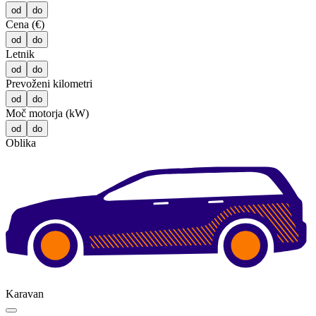
od
do
Cena (€)
od
do
Letnik
od
do
Prevoženi kilometri
od
do
Moč motorja (kW)
od
do
Oblika
Karavan