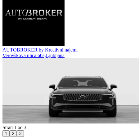
AUTOBROKER by Kreativni najemi
Verovškova ulica 60a,Ljubljana
Stran 1 od 3
1
2
3