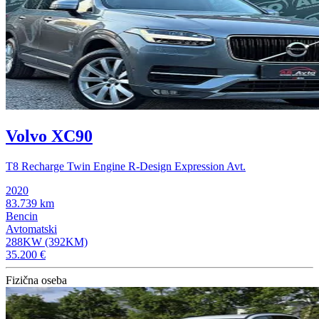
Volvo XC90
T8 Recharge Twin Engine R-Design Expression Avt.
2020
83.739 km
Bencin
Avtomatski
288KW (392KM)
35.200 €
Fizična oseba