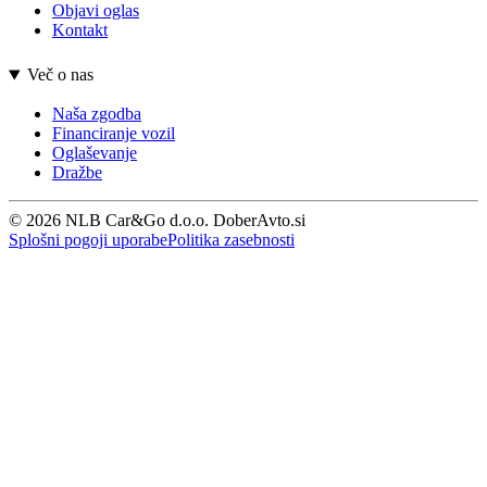
Objavi oglas
Kontakt
Več o nas
Naša zgodba
Financiranje vozil
Oglaševanje
Dražbe
© 2026 NLB Car&Go d.o.o. DoberAvto.si
Splošni pogoji uporabe
Politika zasebnosti