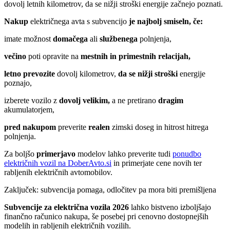
dovolj letnih kilometrov, da se nižji stroški energije začnejo poznati.
Nakup
električnega avta s subvencijo
je najbolj smiseln, če:
imate možnost
domačega
ali
službenega
polnjenja,
večino
poti opravite na
mestnih in primestnih relacijah,
letno prevozite
dovolj kilometrov,
da se nižji stroški
energije
poznajo,
izberete vozilo z
dovolj velikim,
a ne pretirano
dragim
akumulatorjem,
pred nakupom
preverite
realen
zimski doseg in hitrost hitrega
polnjenja.
Za boljšo
primerjavo
modelov lahko preverite tudi
ponudbo
električnih vozil na DoberAvto.si
in primerjate cene novih ter
rabljenih električnih avtomobilov.
Zaključek: subvencija pomaga, odločitev pa mora biti premišljena
Subvencije za električna vozila 2026
lahko bistveno izboljšajo
finančno računico nakupa, še posebej pri cenovno dostopnejših
modelih in rabljenih električnih vozilih.