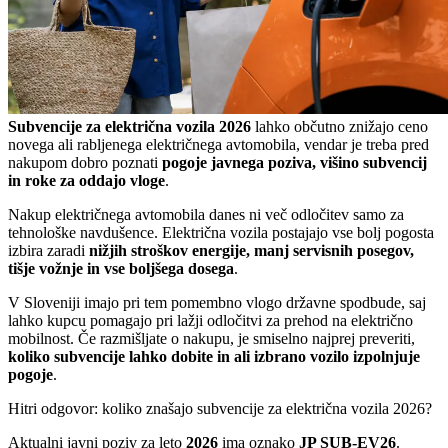
Subvencije za električna vozila 2026
lahko občutno znižajo ceno
novega ali rabljenega električnega avtomobila, vendar je treba pred
nakupom dobro poznati
pogoje javnega poziva, višino subvencij
in roke za oddajo vloge
.
Nakup električnega avtomobila danes ni več odločitev samo za
tehnološke navdušence. Električna vozila postajajo vse bolj pogosta
izbira zaradi
nižjih stroškov energije, manj servisnih posegov,
tišje vožnje in vse boljšega dosega
.
V Sloveniji imajo pri tem pomembno vlogo državne spodbude, saj
lahko kupcu pomagajo pri lažji odločitvi za prehod na električno
mobilnost. Če razmišljate o nakupu, je smiselno najprej preveriti,
koliko subvencije lahko dobite in ali izbrano vozilo izpolnjuje
pogoje
.
Hitri odgovor: koliko znašajo subvencije za električna vozila 2026?
Aktualni javni poziv za leto
2026
ima oznako
JP SUB-EV26
.