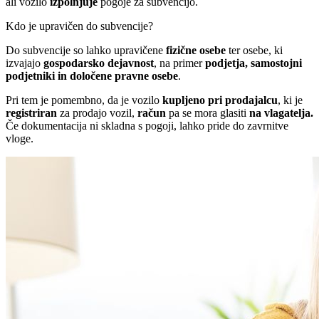
ali vozilo
izpolnjuje
pogoje za subvencijo.
Kdo je upravičen do subvencije?
Do subvencije so lahko upravičene
fizične osebe
ter osebe, ki
izvajajo
gospodarsko dejavnost
, na primer
podjetja, samostojni
podjetniki in določene pravne osebe
.
Pri tem je pomembno, da je vozilo
kupljeno pri prodajalcu
, ki je
registriran
za prodajo vozil,
račun
pa se mora glasiti
na vlagatelja.
Če dokumentacija ni skladna s pogoji, lahko pride do zavrnitve
vloge.