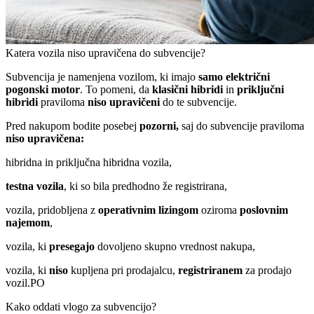
Katera vozila niso upravičena do subvencije?
Subvencija je namenjena vozilom, ki imajo
samo električni
pogonski motor
. To pomeni, da
klasični hibridi
in
priključni
hibridi
praviloma
niso upravičeni
do te subvencije.
Pred nakupom bodite posebej
pozorni,
saj do subvencije praviloma
niso upravičena:
hibridna in priključna hibridna vozila,
testna vozila
, ki so bila predhodno že registrirana,
vozila, pridobljena z
operativnim lizingom
oziroma
poslovnim
najemom
,
vozila, ki
presegajo
dovoljeno skupno vrednost nakupa,
vozila, ki
niso
kupljena pri prodajalcu,
registriranem
za prodajo
vozil.PO
Kako oddati vlogo za subvencijo?