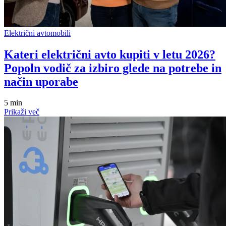
Električni avtomobili
Kateri električni avto kupiti v letu 2026?
Popoln vodič za izbiro glede na potrebe in
način uporabe
5 min
Prikaži več