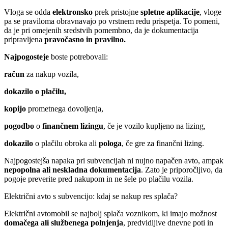
Vloga se odda
elektronsko
prek pristojne
spletne aplikacije
, vloge
pa se praviloma obravnavajo po vrstnem redu prispetja. To pomeni,
da je pri omejenih sredstvih pomembno, da je dokumentacija
pripravljena
pravočasno in pravilno.
Najpogosteje
boste potrebovali:
račun
za nakup vozila,
dokazilo o plačilu,
kopijo
prometnega dovoljenja,
pogodbo
o
finančnem lizingu
, če je vozilo kupljeno na lizing,
dokazilo
o plačilu obroka ali
pologa
, če gre za finančni lizing.
Najpogostejša napaka pri subvencijah ni nujno napačen avto, ampak
nepopolna ali neskladna dokumentacija
. Zato je priporočljivo, da
pogoje preverite pred nakupom in ne šele po plačilu vozila.
Električni avto s subvencijo: kdaj se nakup res splača?
Električni avtomobil se najbolj splača voznikom, ki imajo možnost
domačega ali službenega polnjenja
, predvidljive dnevne poti in