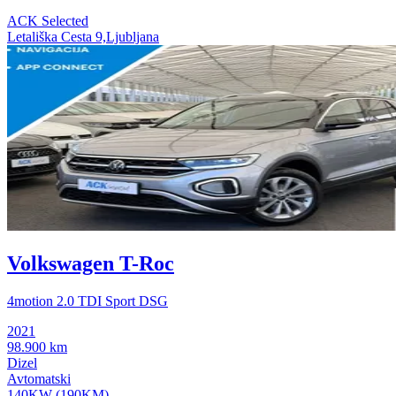
ACK Selected
Letališka Cesta 9,Ljubljana
Volkswagen T-Roc
4motion 2.0 TDI Sport DSG
2021
98.900 km
Dizel
Avtomatski
140KW (190KM)