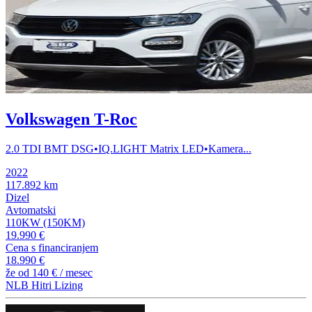
Volkswagen T-Roc
2.0 TDI BMT DSG•IQ.LIGHT Matrix LED•Kamera...
2022
117.892 km
Dizel
Avtomatski
110KW (150KM)
19.990 €
Cena s financiranjem
18.990 €
že od
140 €
/ mesec
NLB Hitri Lizing