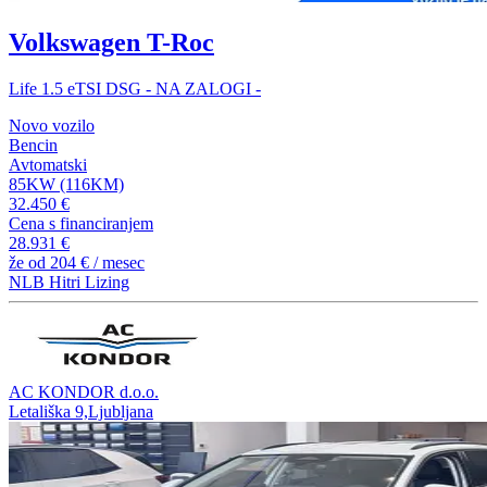
Volkswagen T-Roc
Life 1.5 eTSI DSG - NA ZALOGI -
Novo vozilo
Bencin
Avtomatski
85KW (116KM)
32.450 €
Cena s financiranjem
28.931 €
že od
204 €
/ mesec
NLB Hitri Lizing
AC KONDOR d.o.o.
Letališka 9,Ljubljana