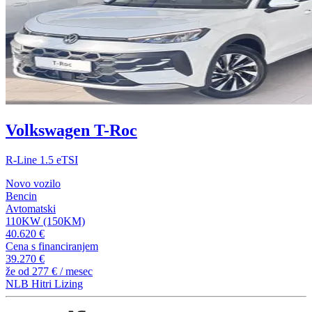
Volkswagen T-Roc
R-Line 1.5 eTSI
Novo vozilo
Bencin
Avtomatski
110KW (150KM)
40.620 €
Cena s financiranjem
39.270 €
že od
277 €
/ mesec
NLB Hitri Lizing