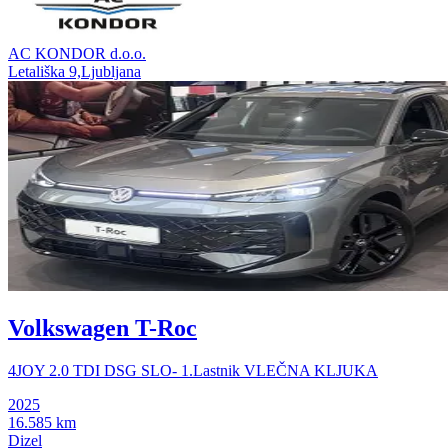
AC KONDOR d.o.o.
Letališka 9,Ljubljana
Volkswagen T-Roc
4JOY 2.0 TDI DSG SLO- 1.Lastnik VLEČNA KLJUKA
2025
16.585 km
Dizel