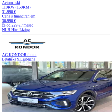
Avtomatski
110KW (150KM)
31.990 €
Cena s financiranjem
30.990 €
že od
229 €
/ mesec
NLB Hitri Lizing
AC KONDOR d.o.o.
Letališka 9,Ljubljana