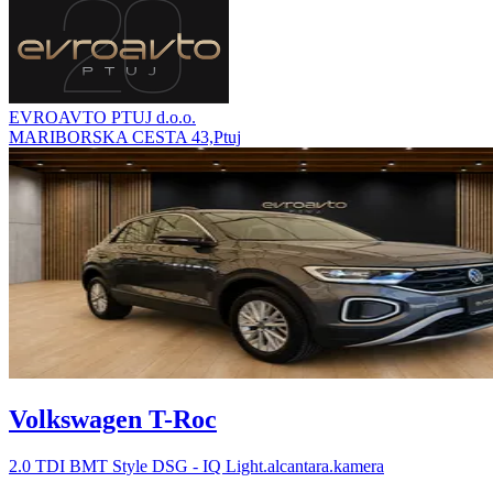
EVROAVTO PTUJ d.o.o.
MARIBORSKA CESTA 43,Ptuj
Volkswagen T-Roc
2.0 TDI BMT Style DSG - IQ Light.alcantara.kamera