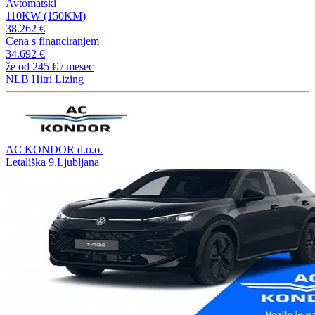
Avtomatski
110KW (150KM)
38.262 €
Cena s financiranjem
34.692 €
že od
245 €
/ mesec
NLB Hitri Lizing
AC KONDOR d.o.o.
Letališka 9,Ljubljana