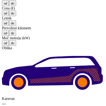
od
do
Cena (€)
od
do
Letnik
od
do
Prevoženi kilometri
od
do
Moč motorja (kW)
od
do
Oblika
Karavan