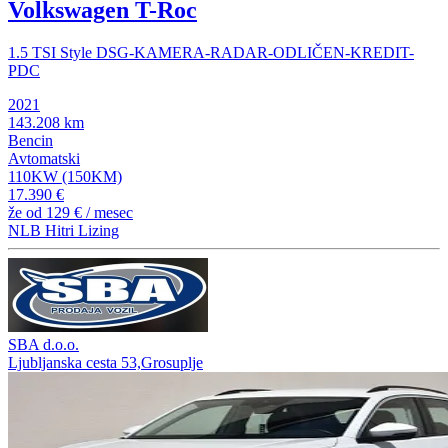
Volkswagen T-Roc
1.5 TSI Style DSG-KAMERA-RADAR-ODLIČEN-KREDIT-
PDC
2021
143.208 km
Bencin
Avtomatski
110KW (150KM)
17.390 €
že od
129 €
/ mesec
NLB Hitri Lizing
SBA d.o.o.
Ljubljanska cesta 53,Grosuplje