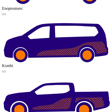
Enoprostorec
Kombi