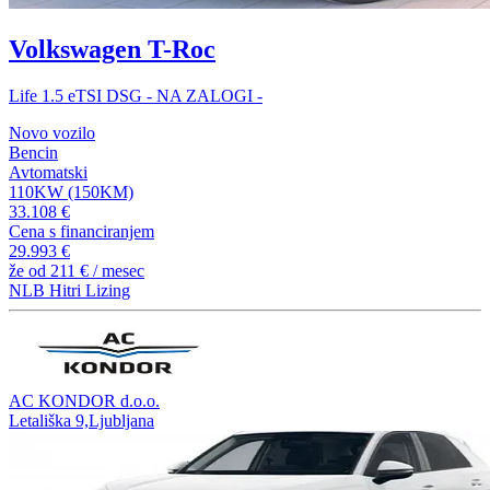
Volkswagen T-Roc
Life 1.5 eTSI DSG - NA ZALOGI -
Novo vozilo
Bencin
Avtomatski
110KW (150KM)
33.108 €
Cena s financiranjem
29.993 €
že od
211 €
/ mesec
NLB Hitri Lizing
AC KONDOR d.o.o.
Letališka 9,Ljubljana