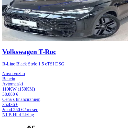
Volkswagen T-Roc
R-Line Black Style 1.5 eTSI DSG
Novo vozilo
Bencin
Avtomatski
110KW (150KM)
38.080 €
Cena s financiranjem
35.436 €
že od
250 €
/ mesec
NLB Hitri Lizing