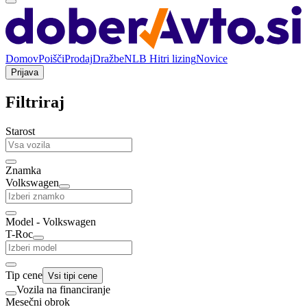
Domov
Poišči
Prodaj
Dražbe
NLB Hitri lizing
Novice
Prijava
Filtriraj
Starost
Znamka
Volkswagen
Model - Volkswagen
T-Roc
Tip cene
Vsi tipi cene
Vozila na financiranje
Mesečni obrok