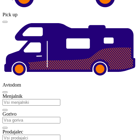
Pick up
Avtodom
Menjalnik
Gorivo
Prodajalec