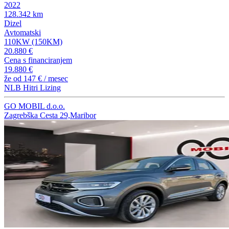
2022
128.342 km
Dizel
Avtomatski
110KW (150KM)
20.880 €
Cena s financiranjem
19.880 €
že od
147 €
/ mesec
NLB Hitri Lizing
GO MOBIL d.o.o.
Zagrebška Cesta 29,Maribor