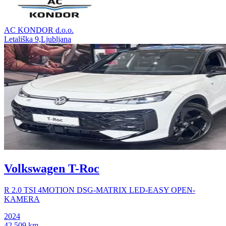
AC KONDOR d.o.o.
Letališka 9,Ljubljana
Volkswagen T-Roc
R 2.0 TSI 4MOTION DSG-MATRIX LED-EASY OPEN-
KAMERA
2024
42.509 km