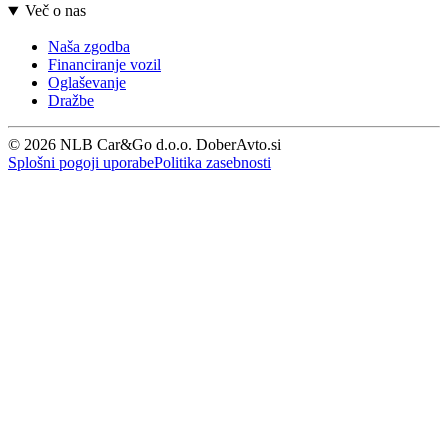
Več o nas
Naša zgodba
Financiranje vozil
Oglaševanje
Dražbe
© 2026 NLB Car&Go d.o.o. DoberAvto.si
Splošni pogoji uporabe
Politika zasebnosti