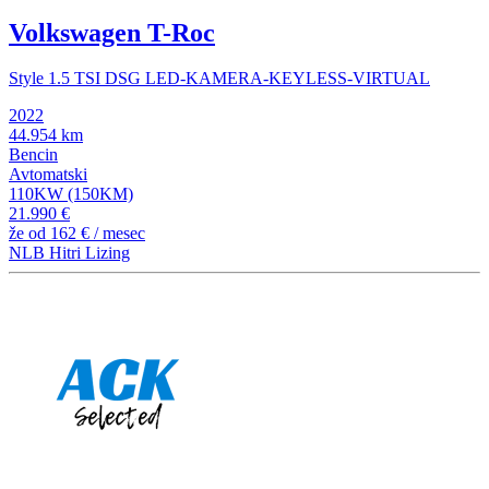
Volkswagen T-Roc
Style 1.5 TSI DSG LED-KAMERA-KEYLESS-VIRTUAL
2022
44.954 km
Bencin
Avtomatski
110KW (150KM)
21.990 €
že od
162 €
/ mesec
NLB Hitri Lizing