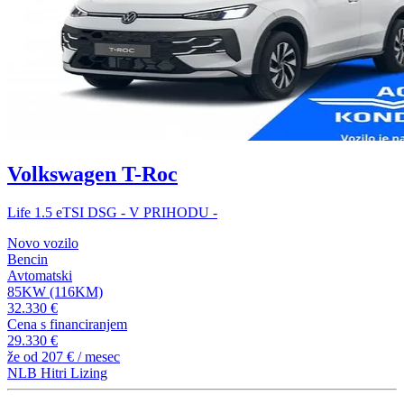
Volkswagen T-Roc
Life 1.5 eTSI DSG - V PRIHODU -
Novo vozilo
Bencin
Avtomatski
85KW (116KM)
32.330 €
Cena s financiranjem
29.330 €
že od
207 €
/ mesec
NLB Hitri Lizing