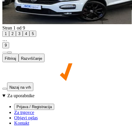
Stran 1 od 9
1
2
3
4
5
…
9
Filtriraj
Razvrščanje
Nazaj na vrh
Za uporabnike
Prijava / Registracija
Za trgovce
Objavi oglas
Kontakt