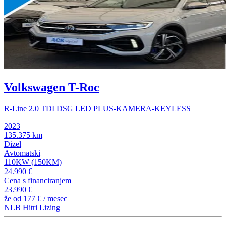
Volkswagen T-Roc
R-Line 2.0 TDI DSG LED PLUS-KAMERA-KEYLESS
2023
135.375 km
Dizel
Avtomatski
110KW (150KM)
24.990 €
Cena s financiranjem
23.990 €
že od
177 €
/ mesec
NLB Hitri Lizing