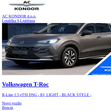
AC KONDOR d.o.o.
Letališka 9,Ljubljana
Volkswagen T-Roc
R-Line 1.5 eTSI DSG - IQ. LIGHT - BLACK STYLE -
Novo vozilo
Bencin