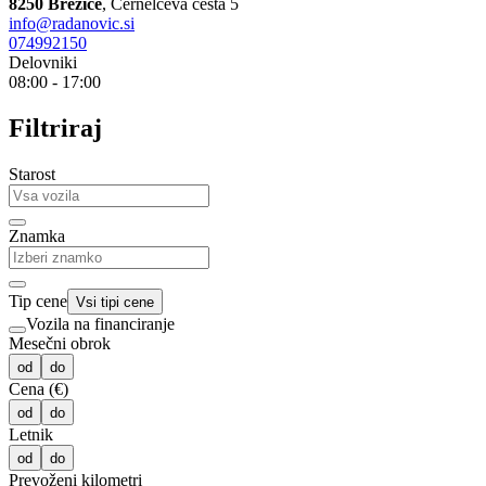
8250 Brežice
,
Černelčeva cesta 5
info@radanovic.si
074992150
Delovniki
08:00 - 17:00
Filtriraj
Starost
Znamka
Tip cene
Vsi tipi cene
Vozila na financiranje
Mesečni obrok
od
do
Cena (€)
od
do
Letnik
od
do
Prevoženi kilometri