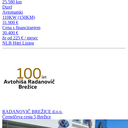
25.580 km
Dizel
Avtomatski
110KW (150KM)
31.900 €
Cena s financiranjem
30.400 €
že od
225 €
/ mesec
NLB Hitri Lizing
RADANOVIČ BREŽICE d.o.o.
Černelčeva cesta 5,Brežice