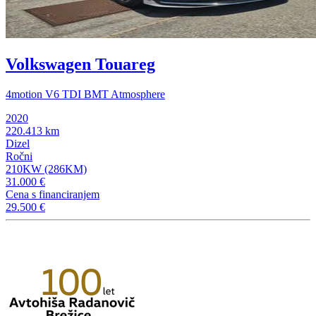
Volkswagen Touareg
4motion V6 TDI BMT Atmosphere
2020
220.413 km
Dizel
Ročni
210KW (286KM)
31.000 €
Cena s financiranjem
29.500 €