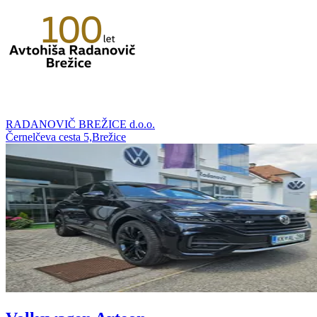
RADANOVIČ BREŽICE d.o.o.
Černelčeva cesta 5,Brežice