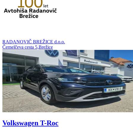
RADANOVIČ BREŽICE d.o.o.
Černelčeva cesta 5,Brežice
Volkswagen T-Roc