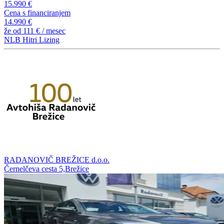
15.990 €
Cena s financiranjem
14.990 €
že od
111 €
/ mesec
NLB Hitri Lizing
RADANOVIČ BREŽICE d.o.o.
Černelčeva cesta 5,Brežice