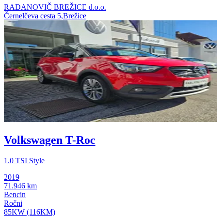
RADANOVIČ BREŽICE d.o.o.
Černelčeva cesta 5,Brežice
Volkswagen T-Roc
1.0 TSI Style
2019
71.946 km
Bencin
Ročni
85KW (116KM)