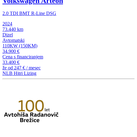
Volkswagen Arteon
2.0 TDI BMT R-Line DSG
2024
73.440 km
Dizel
Avtomatski
110KW (150KM)
34.900 €
Cena s financiranjem
33.400 €
že od
247 €
/ mesec
NLB Hitri Lizing