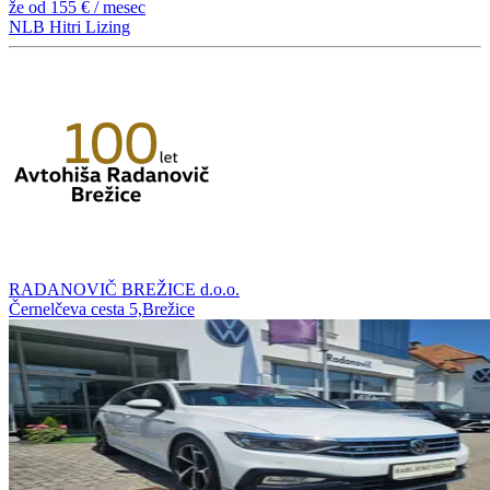
že od
155 €
/ mesec
NLB Hitri Lizing
RADANOVIČ BREŽICE d.o.o.
Černelčeva cesta 5,Brežice