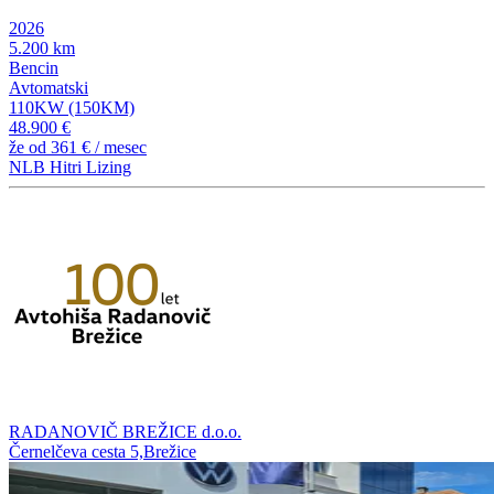
2026
5.200 km
Bencin
Avtomatski
110KW (150KM)
48.900 €
že od
361 €
/ mesec
NLB Hitri Lizing
RADANOVIČ BREŽICE d.o.o.
Černelčeva cesta 5,Brežice