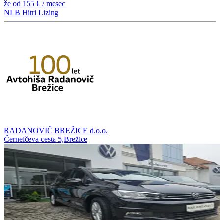
že od
155 €
/ mesec
NLB Hitri Lizing
RADANOVIČ BREŽICE d.o.o.
Černelčeva cesta 5,Brežice