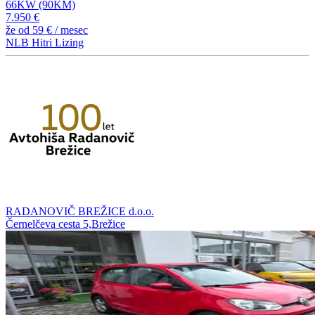
66KW (90KM)
7.950 €
že od
59 €
/ mesec
NLB Hitri Lizing
RADANOVIČ BREŽICE d.o.o.
Černelčeva cesta 5,Brežice