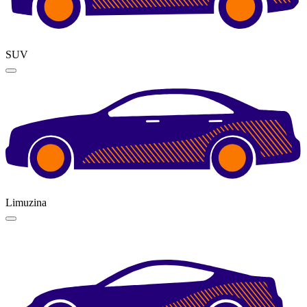
SUV
Limuzina