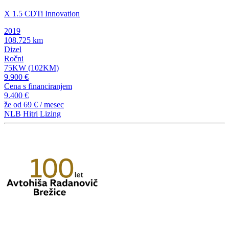
X 1.5 CDTi Innovation
2019
108.725 km
Dizel
Ročni
75KW (102KM)
9.900 €
Cena s financiranjem
9.400 €
že od
69 €
/ mesec
NLB Hitri Lizing