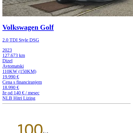
Volkswagen Golf
2.0 TDI Style DSG
2023
127.673 km
Dizel
Avtomatski
110KW (150KM)
19.990 €
Cena s financiranjem
18.990 €
že od
140 €
/ mesec
NLB Hitri Lizing