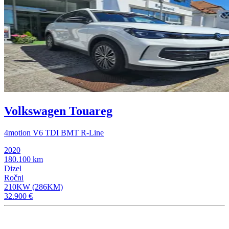
Volkswagen Touareg
4motion V6 TDI BMT R-Line
2020
180.100 km
Dizel
Ročni
210KW (286KM)
32.900 €