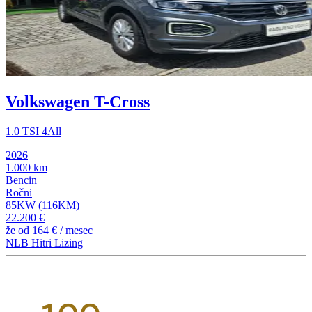
Volkswagen T-Cross
1.0 TSI 4All
2026
1.000 km
Bencin
Ročni
85KW (116KM)
22.200 €
že od
164 €
/ mesec
NLB Hitri Lizing