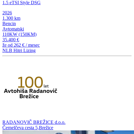
1.5 eTSI Style DSG
2026
1.300 km
Bencin
Avtomatski
110KW (150KM)
35.400 €
že od
262 €
/ mesec
NLB Hitri Lizing
RADANOVIČ BREŽICE d.o.o.
Černelčeva cesta 5,Brežice