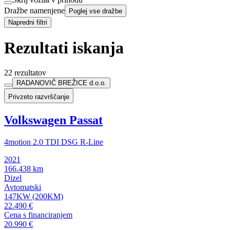
Dražbe namenjene
Poglej vse dražbe
Napredni filtri
Rezultati iskanja
22 rezultatov
RADANOVIČ BREŽICE d.o.o.
Privzeto razvrščanje
Volkswagen Passat
4motion 2.0 TDI DSG R-Line
2021
166.438 km
Dizel
Avtomatski
147KW (200KM)
22.490 €
Cena s financiranjem
20.990 €