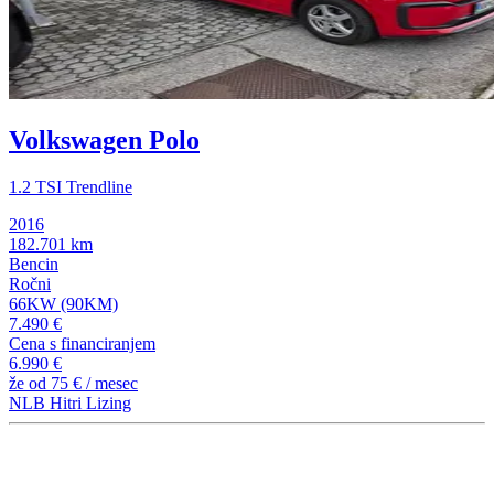
Volkswagen Polo
1.2 TSI Trendline
2016
182.701 km
Bencin
Ročni
66KW (90KM)
7.490 €
Cena s financiranjem
6.990 €
že od
75 €
/ mesec
NLB Hitri Lizing