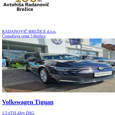
RADANOVIČ BREŽICE d.o.o.
Černelčeva cesta 5,Brežice
Volkswagen Tiguan
1.5 eTSI 4Joy DSG