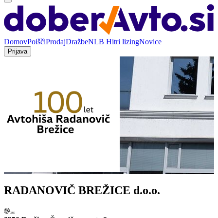
Domov
Poišči
Prodaj
Dražbe
NLB Hitri lizing
Novice
Prijava
RADANOVIČ BREŽICE d.o.o.