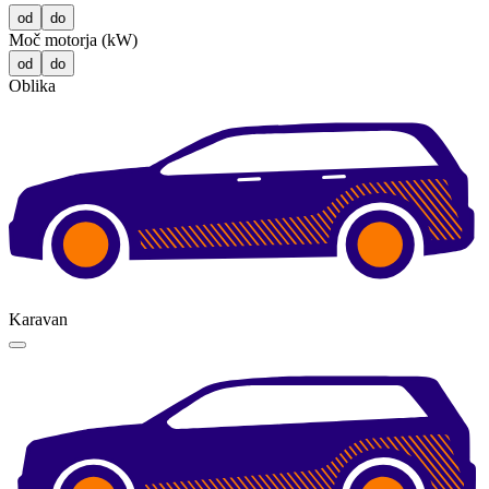
od
do
Moč motorja (kW)
od
do
Oblika
Karavan