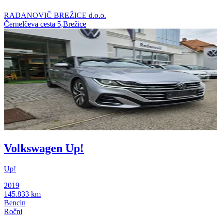
RADANOVIČ BREŽICE d.o.o.
Černelčeva cesta 5,Brežice
Volkswagen Up!
Up!
2019
145.833 km
Bencin
Ročni