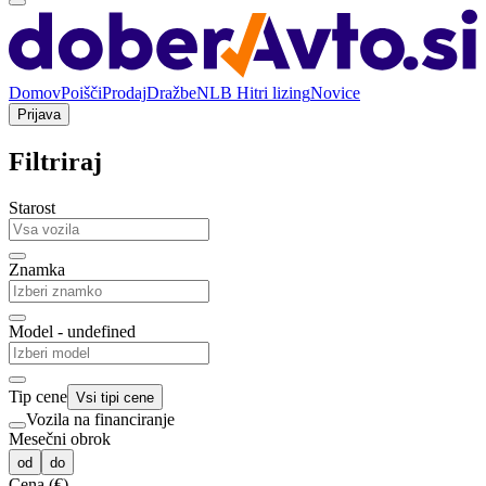
Domov
Poišči
Prodaj
Dražbe
NLB Hitri lizing
Novice
Prijava
Filtriraj
Starost
Znamka
Model - undefined
Tip cene
Vsi tipi cene
Vozila na financiranje
Mesečni obrok
od
do
Cena (€)