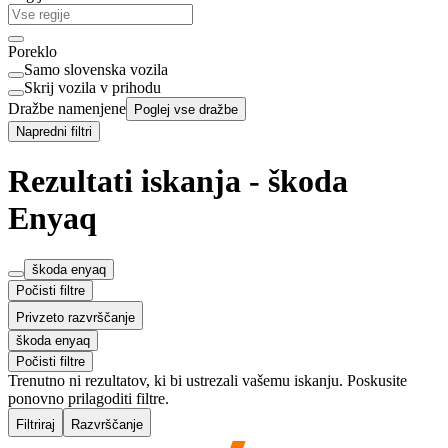
Poreklo
Samo slovenska vozila
Skrij vozila v prihodu
Dražbe namenjene
Poglej vse dražbe
Napredni filtri
Rezultati iskanja - škoda
Enyaq
škoda enyaq
Počisti filtre
Privzeto razvrščanje
škoda enyaq
Počisti filtre
Trenutno ni rezultatov, ki bi ustrezali vašemu iskanju. Poskusite
ponovno prilagoditi filtre.
Filtriraj
Razvrščanje