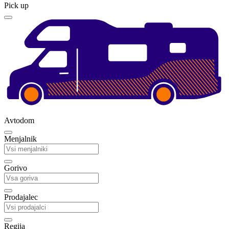
Pick up
Avtodom
Menjalnik
Gorivo
Prodajalec
Regija