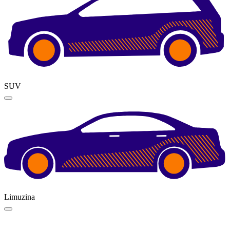
SUV
Limuzina