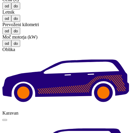
od
do
Letnik
od
do
Prevoženi kilometri
od
do
Moč motorja (kW)
od
do
Oblika
Karavan