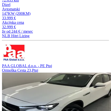
72.633 km
Dizel
Avtomatski
147KW (200KM)
33.999 €
Akcijska cena
32.999 €
že od
244 €
/ mesec
NLB Hitri Lizing
PAA GLOBAL d.o.o. - PE Ptuj
Ormoška Cesta 23,Ptuj