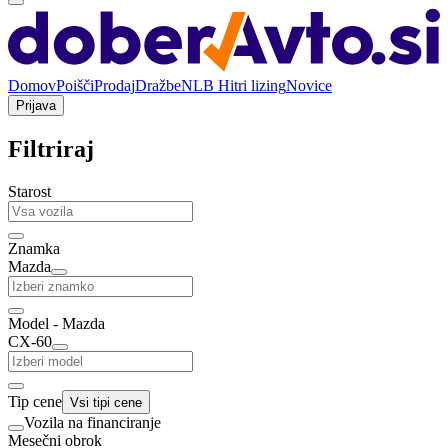
Domov
Poišči
Prodaj
Dražbe
NLB Hitri lizing
Novice
Prijava
Filtriraj
Starost
Znamka
Mazda
Model - Mazda
CX-60
Tip cene
Vsi tipi cene
Vozila na financiranje
Mesečni obrok