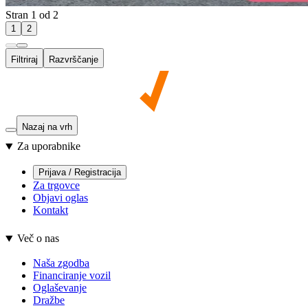
Stran 1 od 2
1
2
Filtriraj
Razvrščanje
Nazaj na vrh
Za uporabnike
Prijava / Registracija
Za trgovce
Objavi oglas
Kontakt
Več o nas
Naša zgodba
Financiranje vozil
Oglaševanje
Dražbe