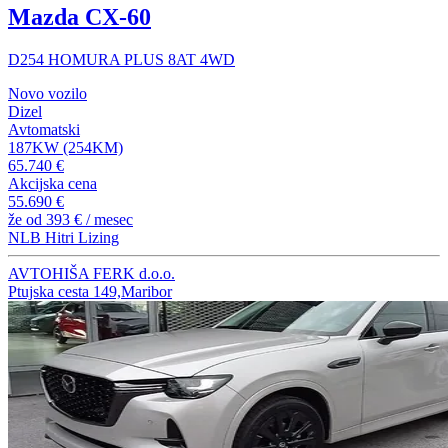
Mazda CX-60
D254 HOMURA PLUS 8AT 4WD
Novo vozilo
Dizel
Avtomatski
187KW (254KM)
65.740 €
Akcijska cena
55.690 €
že od
393 €
/ mesec
NLB Hitri Lizing
AVTOHIŠA FERK d.o.o.
Ptujska cesta 149,Maribor