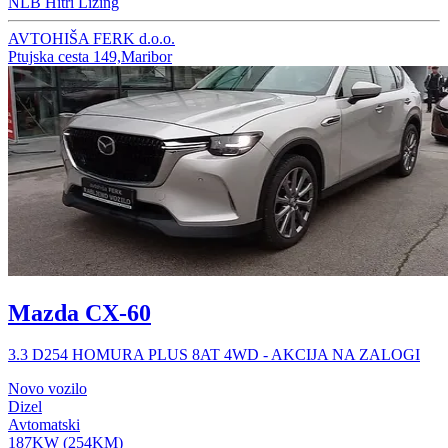
NLB Hitri Lizing
AVTOHIŠA FERK d.o.o.
Ptujska cesta 149,Maribor
Mazda CX-60
3.3 D254 HOMURA PLUS 8AT 4WD - AKCIJA NA ZALOGI
Novo vozilo
Dizel
Avtomatski
187KW (254KM)