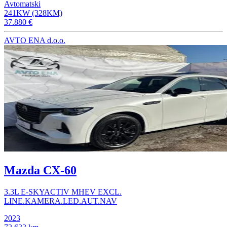
Avtomatski
241KW (328KM)
37.880 €
AVTO ENA d.o.o.
Mazda CX-60
3.3L E-SKYACTIV MHEV EXCL.
LINE.KAMERA.LED.AUT.NAV
2023