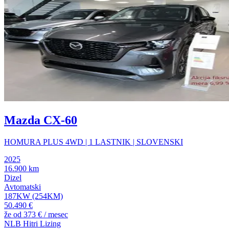
Mazda CX-60
HOMURA PLUS 4WD | 1 LASTNIK | SLOVENSKI
2025
16.900 km
Dizel
Avtomatski
187KW (254KM)
50.490 €
že od
373 €
/ mesec
NLB Hitri Lizing