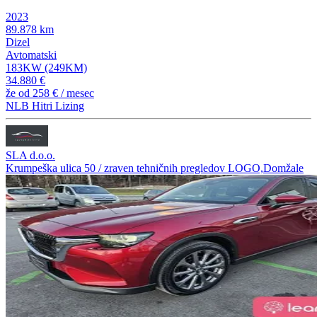
2023
89.878 km
Dizel
Avtomatski
183KW (249KM)
34.880 €
že od
258 €
/ mesec
NLB Hitri Lizing
SLA d.o.o.
Krumpeška ulica 50 / zraven tehničnih pregledov LOGO,Domžale