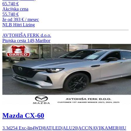
65.740 €
Akcijska cena
55.740 €
že od
393 €
/ mesec
NLB Hitri Lizing
AVTOHIŠA FERK d.o.o.
Ptujska cesta 149,Maribor
Mazda CX-60
3.3d254 Exc-lin4WD|8AT|LED|ALU20|ACC|NAVI|KAMER|HU