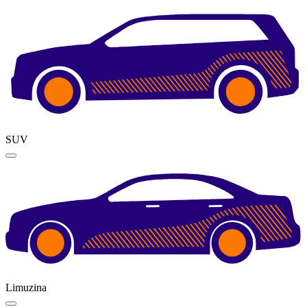
SUV
Limuzina