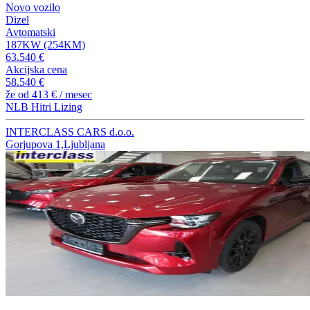
Novo vozilo
Dizel
Avtomatski
187KW (254KM)
63.540 €
Akcijska cena
58.540 €
že od
413 €
/ mesec
NLB Hitri Lizing
INTERCLASS CARS d.o.o.
Gorjupova 1,Ljubljana