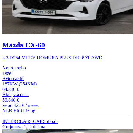
Mazda CX-60
3.3 D254 MHEV HOMURA PLUS DRI 8AT AWD
Novo vozilo
Dizel
Avtomatski
187KW (254KM)
64.840 €
Akcijska cena
59.840 €
že od
422 €
/ mesec
NLB Hitri Lizing
INTERCLASS CARS d.o.o.
Gorjupova 1,Ljubljana