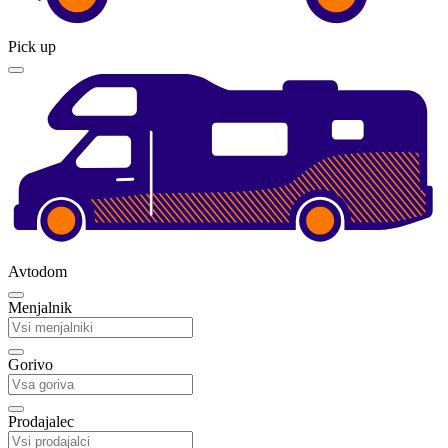
Pick up
Avtodom
Menjalnik
Gorivo
Prodajalec