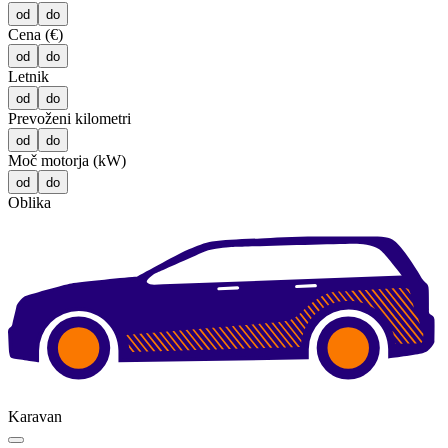
od
do
Cena (€)
od
do
Letnik
od
do
Prevoženi kilometri
od
do
Moč motorja (kW)
od
do
Oblika
Karavan