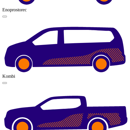
Enoprostorec
Kombi