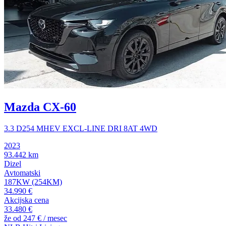
Mazda CX-60
3.3 D254 MHEV EXCL-LINE DRI 8AT 4WD
2023
93.442 km
Dizel
Avtomatski
187KW (254KM)
34.990 €
Akcijska cena
33.480 €
že od
247 €
/ mesec