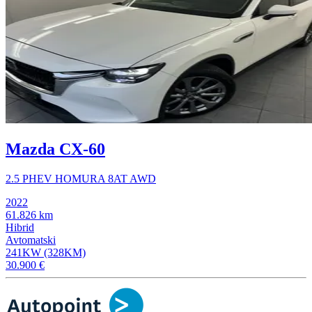
Mazda CX-60
2.5 PHEV HOMURA 8AT AWD
2022
61.826 km
Hibrid
Avtomatski
241KW (328KM)
30.900 €