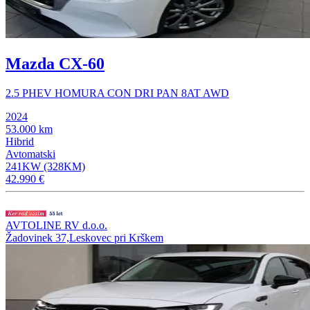
Mazda CX-60
2.5 PHEV HOMURA CON DRI PAN 8AT AWD
2024
53.000 km
Hibrid
Avtomatski
241KW (328KM)
42.990 €
AVTOLINE RV d.o.o.
Žadovinek 37,Leskovec pri Krškem