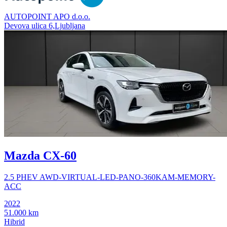
AUTOPOINT APO d.o.o.
Devova ulica 6,Ljubljana
Mazda CX-60
2.5 PHEV AWD-VIRTUAL-LED-PANO-360KAM-MEMORY-
ACC
2022
51.000 km
Hibrid