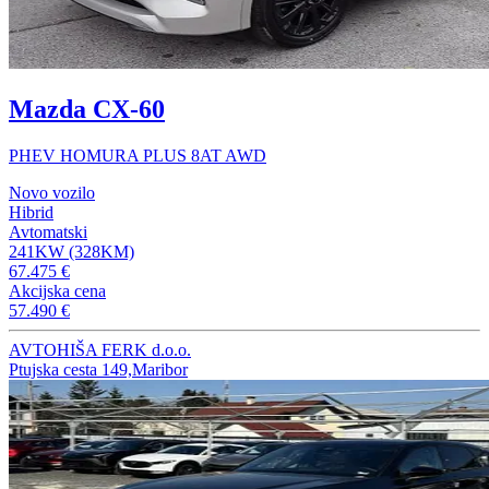
Mazda CX-60
PHEV HOMURA PLUS 8AT AWD
Novo vozilo
Hibrid
Avtomatski
241KW (328KM)
67.475 €
Akcijska cena
57.490 €
AVTOHIŠA FERK d.o.o.
Ptujska cesta 149,Maribor