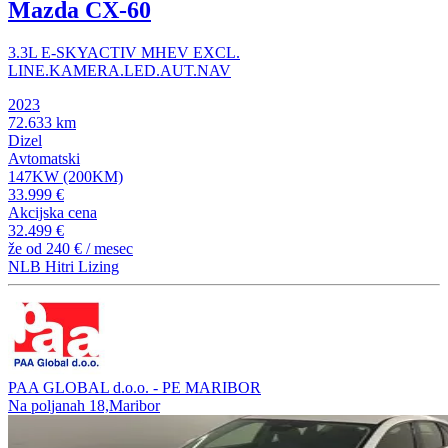
Mazda CX-60
3.3L E-SKYACTIV MHEV EXCL.
LINE.KAMERA.LED.AUT.NAV
2023
72.633 km
Dizel
Avtomatski
147KW (200KM)
33.999 €
Akcijska cena
32.499 €
že od
240 €
/ mesec
NLB Hitri Lizing
PAA GLOBAL d.o.o. - PE MARIBOR
Na poljanah 18,Maribor