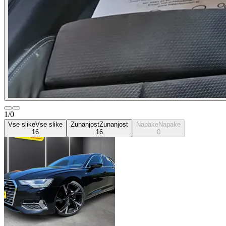
1/0
Vse slike
Vse slike
Zunanjost
Zunanjost
Napake
Napake
16
16
0