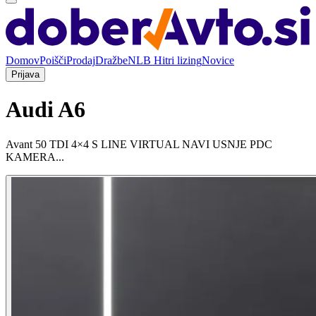
Domov
Poišči
Prodaj
Dražbe
NLB Hitri lizing
Novice
Prijava
Audi A6
Avant 50 TDI 4×4 S LINE VIRTUAL NAVI USNJE PDC
KAMERA...