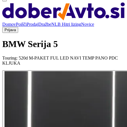
Domov
Poišči
Prodaj
Dražbe
NLB Hitri lizing
Novice
Prijava
BMW Serija 5
Touring: 520d M-PAKET FUL LED NAVI TEMP PANO PDC
KLJUKA