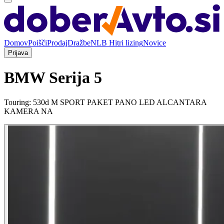
Domov
Poišči
Prodaj
Dražbe
NLB Hitri lizing
Novice
Prijava
BMW Serija 5
Touring: 530d M SPORT PAKET PANO LED ALCANTARA
KAMERA NA