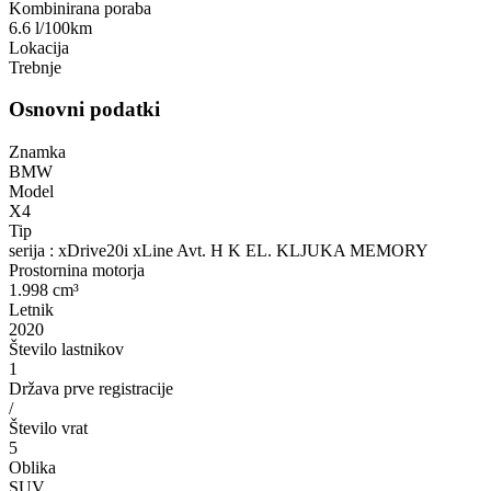
Kombinirana poraba
6.6 l/100km
Lokacija
Trebnje
Osnovni podatki
Znamka
BMW
Model
X4
Tip
serija : xDrive20i xLine Avt. H K EL. KLJUKA MEMORY
Prostornina motorja
1.998 cm³
Letnik
2020
Število lastnikov
1
Država prve registracije
/
Število vrat
5
Oblika
SUV