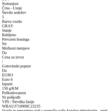
Notranjost
Črna - Usnje
Število sedežev
5
Barva vozila
GRAY
Stanje
Rabljeno
Prevzem leasinga
Ne
Možnost menjave
Da
Cena za izvoz
/
Gotovinski popust
Da
EURO
Euro 6
Izpusti
150 g/KM
Poškodovanost
Ni poškodb
VIN / Številka šasije
WBAUJ710909C23235
Vozilo je preverjeno tudi s pomočjo naše Avtolog tehnologije - pred