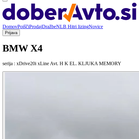
Domov
Poišči
Prodaj
Dražbe
NLB Hitri lizing
Novice
Prijava
BMW X4
serija : xDrive20i xLine Avt. H K EL. KLJUKA MEMORY