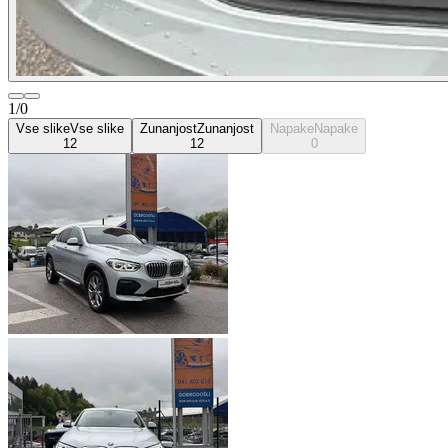
1/0
Vse slike
Vse slike
Zunanjost
Zunanjost
Napake
Napake
12
12
0