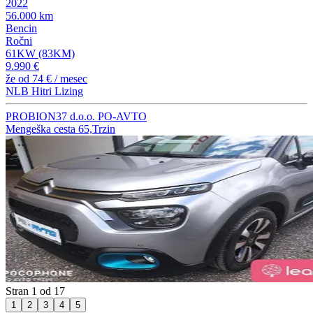
2022
56.000 km
Bencin
Ročni
61KW (83KM)
9.990 €
že od
74 €
/ mesec
NLB Hitri Lizing
PROBION37 d.o.o. PO-AVTO
Mengeška cesta 65,Trzin
Stran 1 od 17
1
2
3
4
5