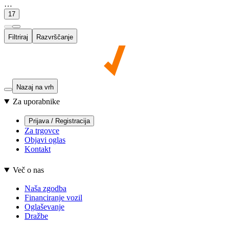
…
17
Filtriraj
Razvrščanje
Nazaj na vrh
Za uporabnike
Prijava / Registracija
Za trgovce
Objavi oglas
Kontakt
Več o nas
Naša zgodba
Financiranje vozil
Oglaševanje
Dražbe