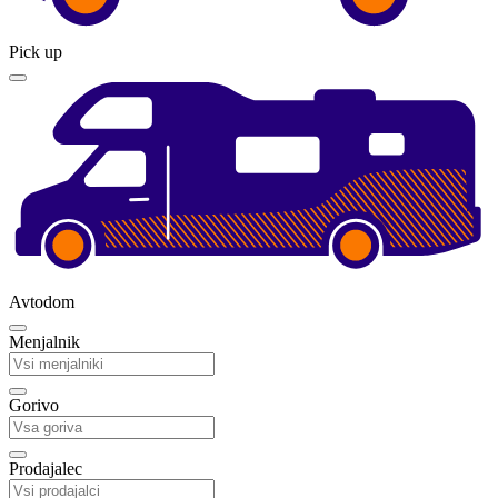
Pick up
Avtodom
Menjalnik
Gorivo
Prodajalec