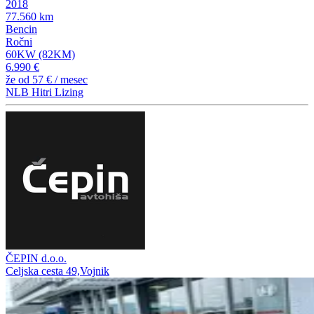
2018
77.560 km
Bencin
Ročni
60KW (82KM)
6.990 €
že od
57 €
/ mesec
NLB Hitri Lizing
ČEPIN d.o.o.
Celjska cesta 49,Vojnik