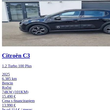
Citroën C3
1.2 Turbo 100 Plus
2025
6.385 km
Bencin
Ročni
74KW (101KM)
15.490 €
Cena s financiranjem
13.990 €
že od
114 €
/ mesec