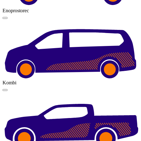
Enoprostorec
Kombi