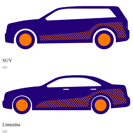
SUV
Limuzina