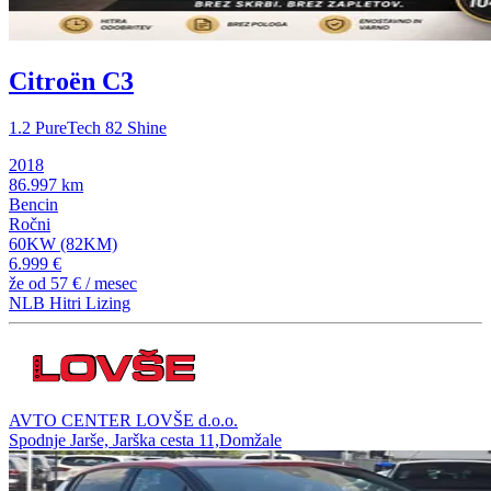
Citroën C3
1.2 PureTech 82 Shine
2018
86.997 km
Bencin
Ročni
60KW (82KM)
6.999 €
že od
57 €
/ mesec
NLB Hitri Lizing
AVTO CENTER LOVŠE d.o.o.
Spodnje Jarše, Jarška cesta 11,Domžale