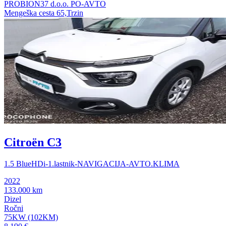
PROBION37 d.o.o. PO-AVTO
Mengeška cesta 65,Trzin
Citroën C3
1.5 BlueHDi-1.lastnik-NAVIGACIJA-AVTO.KLIMA
2022
133.000 km
Dizel
Ročni
75KW (102KM)