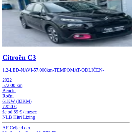
Citroën C3
1.2-LED-NAVI-57.000km-TEMPOMAT-ODLIČEN-
2022
57.000 km
Bencin
Ročni
61KW (83KM)
7.950 €
že od
59 €
/ mesec
NLB Hitri Lizing
AF Celje d.o.o.