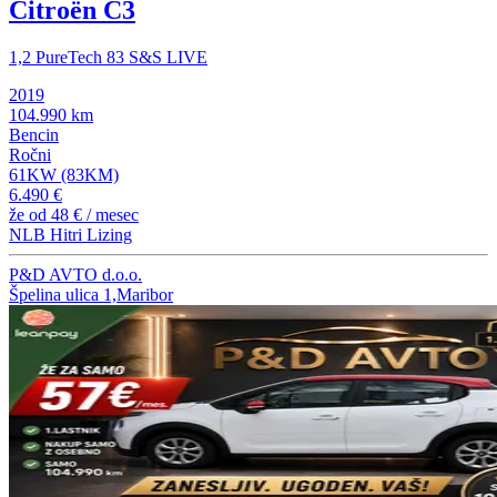
Citroën C3
1,2 PureTech 83 S&S LIVE
2019
104.990 km
Bencin
Ročni
61KW (83KM)
6.490 €
že od
48 €
/ mesec
NLB Hitri Lizing
P&D AVTO d.o.o.
Špelina ulica 1,Maribor