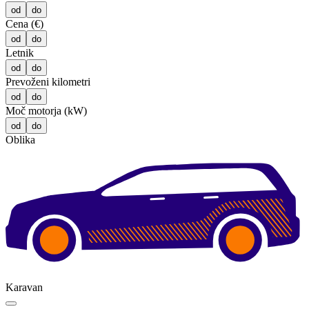
od
do
Cena (€)
od
do
Letnik
od
do
Prevoženi kilometri
od
do
Moč motorja (kW)
od
do
Oblika
Karavan