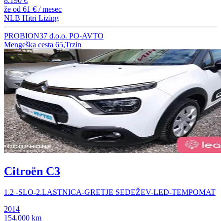
8.190 €
že od
61 €
/ mesec
NLB Hitri Lizing
PROBION37 d.o.o. PO-AVTO
Mengeška cesta 65,Trzin
Citroën C3
1.2 -SLO-2.LASTNICA-GRETJE SEDEŽEV-LED-TEMPOMAT
2014
154.000 km