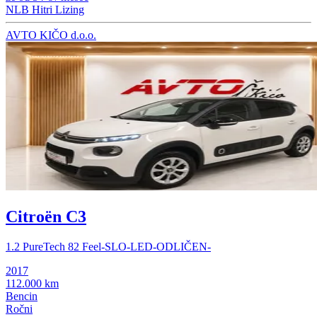
NLB Hitri Lizing
AVTO KIČO d.o.o.
Citroën C3
1.2 PureTech 82 Feel-SLO-LED-ODLIČEN-
2017
112.000 km
Bencin
Ročni