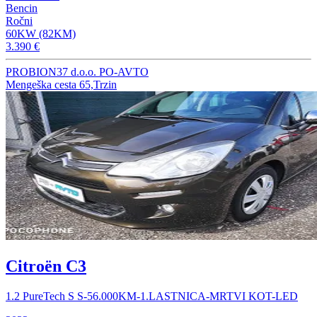
Bencin
Ročni
60KW (82KM)
3.390 €
PROBION37 d.o.o. PO-AVTO
Mengeška cesta 65,Trzin
Citroën C3
1.2 PureTech S S-56.000KM-1.LASTNICA-MRTVI KOT-LED