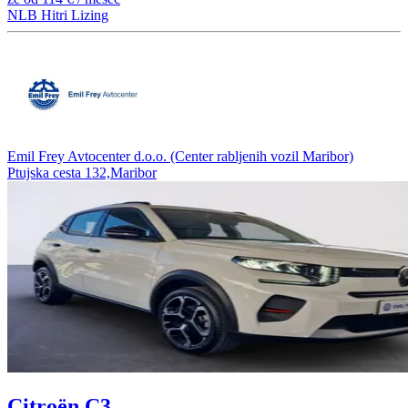
NLB Hitri Lizing
Emil Frey Avtocenter d.o.o. (Center rabljenih vozil Maribor)
Ptujska cesta 132,Maribor
Citroën C3