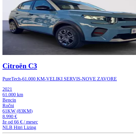
Citroën C3
PureTech-61.000 KM-VELIKI SERVIS-NOVE ZAVORE
2021
61.000 km
Bencin
Ročni
61KW (83KM)
8.990 €
že od
66 €
/ mesec
NLB Hitri Lizing