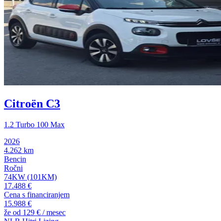
Citroën C3
1.2 Turbo 100 Max
2026
4.262 km
Bencin
Ročni
74KW (101KM)
17.488 €
Cena s financiranjem
15.988 €
že od
129 €
/ mesec