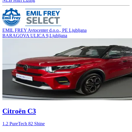
NLB Hitri Lizing
EMIL FREY Avtocenter d.o.o., PE Ljubljana
BARAGOVA ULICA 9,Ljubljana
Citroën C3
1.2 PureTech 82 Shine