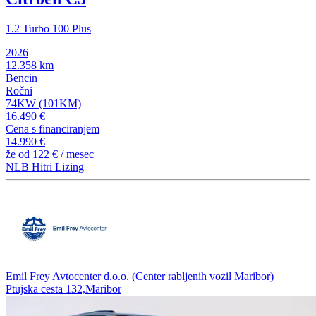
1.2 Turbo 100 Plus
2026
12.358 km
Bencin
Ročni
74KW (101KM)
16.490 €
Cena s financiranjem
14.990 €
že od
122 €
/ mesec
NLB Hitri Lizing
Emil Frey Avtocenter d.o.o. (Center rabljenih vozil Maribor)
Ptujska cesta 132,Maribor