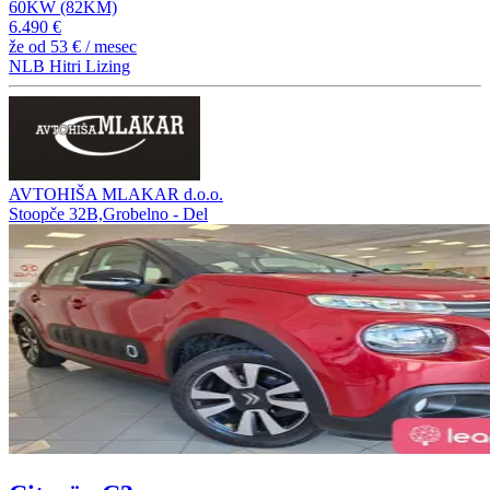
60KW (82KM)
6.490 €
že od
53 €
/ mesec
NLB Hitri Lizing
AVTOHIŠA MLAKAR d.o.o.
Stoopče 32B,Grobelno - Del