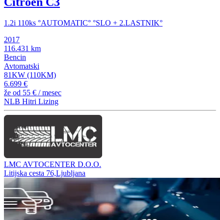
Citroën C3
1.2i 110ks °AUTOMATIC° °SLO + 2.LASTNIK°
2017
116.431 km
Bencin
Avtomatski
81KW (110KM)
6.699 €
že od
55 €
/ mesec
NLB Hitri Lizing
LMC AVTOCENTER D.O.O.
Litijska cesta 76,Ljubljana