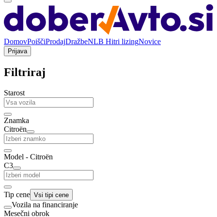
Domov
Poišči
Prodaj
Dražbe
NLB Hitri lizing
Novice
Prijava
Filtriraj
Starost
Znamka
Citroën
Model - Citroën
C3
Tip cene
Vsi tipi cene
Vozila na financiranje
Mesečni obrok