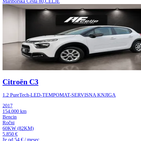
Mariborska Cesta 80,CELJE
Citroën C3
1.2 PureTech-LED-TEMPOMAT-SERVISNA KNJIGA
2017
154.000 km
Bencin
Ročni
60KW (82KM)
5.850 €
že od
54 €
/ mesec