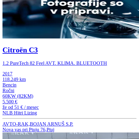
Citroën C3
1.2 PureTech 82 Feel AVT. KLIMA. BLUETOOTH
2017
118.249 km
Bencin
Ročni
60KW (82KM)
5.500 €
že od
51 €
/ mesec
NLB Hitri Lizing
AVTO-RAK,BOJAN ARNUŠ S.P.
Nova vas pri Ptuju 76,Ptuj